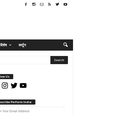
विशेष
कार्टून
low Us
book
Instagram
Twitter
YouTube
bscribe Perform India