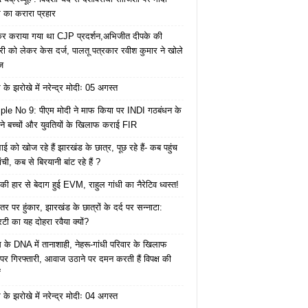
का करारा प्रहार
ेकर कराया गया था CJP प्रदर्शन,अभिजीत दीपके की
ारी को लेकर केस दर्ज, पालतू पत्रकार रवीश कुमार ने खोले
ज
के झरोखे में नरेन्द्र मोदीः 05 अगस्त
le No 9: पीएम मोदी ने माफ किया पर INDI गठबंधन के
 ने बच्चों और युवतियों के खिलाफ कराई FIR
ाई को खोज रहे हैं झारखंड के छात्र, पूछ रहे हैं- कब पहुंच
रांची, कब से बिरयानी बांट रहे हैं ?
की हार से बेदाग हुई EVM, राहुल गांधी का नैरेटिव ध्वस्त!
तर पर हुंकार, झारखंड के छात्रों के दर्द पर सन्नाटा:
िटी का यह दोहरा रवैया क्यों?
ेस के DNA में तानाशाही, नेहरू-गांधी परिवार के खिलाफ
पर गिरफ्तारी, आवाज उठाने पर दमन करती हैं विपक्ष की
ं
के झरोखे में नरेन्द्र मोदीः 04 अगस्त