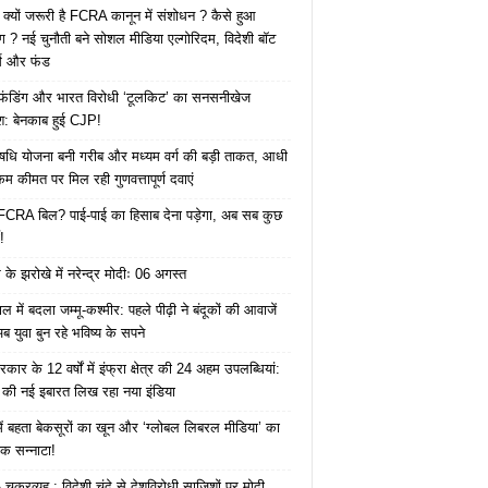
 क्यों जरूरी है FCRA कानून में संशोधन ? कैसे हुआ
ोग ? नई चुनौती बने सोशल मीडिया एल्गोरिदम, विदेशी बॉट
क्स और फंड
 फंडिंग और भारत विरोधी ‘टूलकिट’ का सनसनीखेज
ाश: बेनकाब हुई CJP!
ि योजना बनी गरीब और मध्यम वर्ग की बड़ी ताकत, आधी
कम कीमत पर मिल रही गुणवत्तापूर्ण दवाएं
ै FCRA बिल? पाई-पाई का हिसाब देना पड़ेगा, अब सब कुछ
!
के झरोखे में नरेन्द्र मोदीः 06 अगस्त
 में बदला जम्मू-कश्मीर: पहले पीढ़ी ने बंदूकों की आवाजें
ब युवा बुन रहे भविष्य के सपने
कार के 12 वर्षों में इंफ्रा क्षेत्र की 24 अहम उपलब्धियां:
की नई इबारत लिख रहा नया इंडिया
ं बहता बेकसूरों का खून और ‘ग्लोबल लिबरल मीडिया’ का
क सन्नाटा!
क्रव्यूह : विदेशी चंदे से देशविरोधी साजिशों पर मोदी