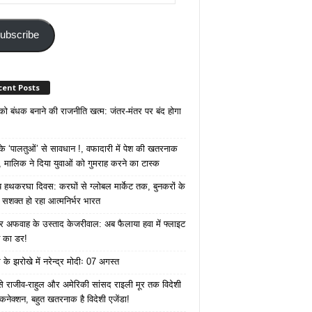
ss
ubscribe
cent Posts
 को बंधक बनाने की राजनीति खत्म: जंतर-मंतर पर बंद होगा
 ‘पालतुओं’ से सावधान !, वफादारी में पेश की खतरनाक
 मालिक ने दिया युवाओं को गुमराह करने का टास्क
रीय हथकरघा दिवस: करघों से ग्लोबल मार्केट तक, बुनकरों के
े सशक्त हो रहा आत्मनिर्भर भारत
 अफवाह के उस्ताद केजरीवाल: अब फैलाया हवा में फ्लाइट
ने का डर!
के झरोखे में नरेन्द्र मोदीः 07 अगस्त
 से राजीव-राहुल और अमेरिकी सांसद राइली मूर तक विदेशी
 कनेक्शन, बहुत खतरनाक है विदेशी एजेंडा!