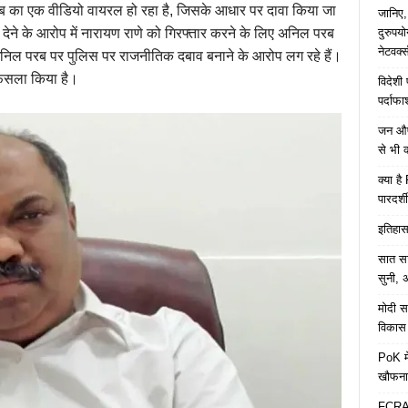
परब का एक वीडियो वायरल हो रहा है, जिसके आधार पर दावा किया जा
जानिए,
दुरुपय
देने के आरोप में नारायण राणे को गिरफ्तार करने के लिए अनिल परब
नेटवर्
अनिल परब पर पुलिस पर राजनीतिक दबाव बनाने के आरोप लग रहे हैं।
ा फैसला किया है।
विदेशी
पर्दाफ
जन औषध
से भी 
क्या ह
पारदर्शी
इतिहास 
सात साल
सुनी, अ
मोदी सर
विकास 
PoK मे
खौफना
FCRA च