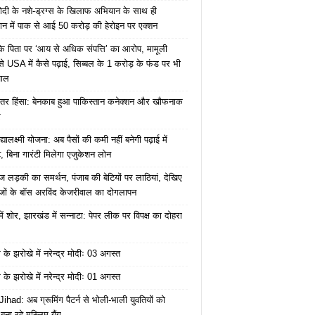
ोदी के नशे-ड्रग्स के खिलाफ अभियान के साथ ही
ान में पाक से आई 50 करोड़ की हेरोइन पर एक्शन
के पिता पर ‘आय से अधिक संपत्ति’ का आरोप, मामूली
े USA में कैसे पढ़ाई, सिब्बल के 1 करोड़ के फंड पर भी
वाल
ंतर हिंसा: बेनकाब हुआ पाकिस्तान कनेक्शन और खौफनाक
र
यालक्ष्मी योजना: अब पैसों की कमी नहीं बनेगी पढ़ाई में
, बिना गारंटी मिलेगा एजुकेशन लोन
ज लड़की का समर्थन, पंजाब की बेटियों पर लाठियां, देखिए
जों के बॉस अरविंद केजरीवाल का दोगलापन
में शोर, झारखंड में सन्नाटा: पेपर लीक पर विपक्ष का दोहरा
के झरोखे में नरेन्द्र मोदीः 03 अगस्त
के झरोखे में नरेन्द्र मोदीः 01 अगस्त
ihad: अब ग्रूमिंग पैटर्न से भोली-भाली युवतियों को
ना रहे मुस्लिम गैंग