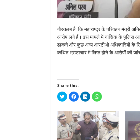
गौरतलब है कि महाराष्ट्र के परिवहन मंत्री अनिल 
आरोप लगे हैं। इस मामले में नासिक के पुलिस आ
ढाकने और कुछ अन्य आरटीओ अधिकारियों के खि
कथित भ्रष्टाचार में लिप्त होने के आरोपों की
Share this:
Click
Click
Click
Click
to
to
to
to
share
share
share
share
on
on
on
on
Twitter
Facebook
LinkedIn
WhatsApp
(Opens
(Opens
(Opens
(Opens
in
in
in
in
new
new
new
new
window)
window)
window)
window)