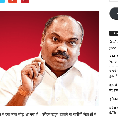
Your
Email
Addre
S
Re
दिल्ली
हुड़दंग!
AAP के
मिसाल,
राष्ट्
हुनर स
झूठ और
बंद हो
इतिहास 
इंदिरा
फंडिंग
ले में एक नया मोड़ आ गया है। सीएम उद्धव ठाकरे के करीबी नेताओं में