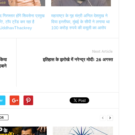
ाद गिरफ्तार होंगे शिवसेना प्रमुख
महाराष्ट्र के गृह मंत्री अनिल देशमुख ने
े!, टॉप ट्रेंड कर रहा है
दिया इस्तीफा, मुंबई के सीपी ने लगाया था
tUddhavThackrey
100 करोड़ रुपये की वसूली का आरोप
Next Article
किया
इतिहास के झरोखे में नरेन्द्र मोदीः 26 अगस्त
बाने
er
OR