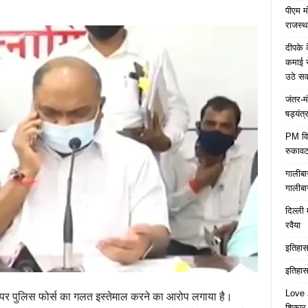
पीएम म
राजस्थ
दीपके 
कमाई स
उठे स
जंतर-म
षड्यंत्
PM विद्
रुकावट
गालीबा
गालीबा
दिल्ली 
रवैया
इतिहास 
इतिहास 
Love J
 पर पुलिस फोर्स का गलत इस्तेमाल करने का आरोप लगाया है।
शिकार ब