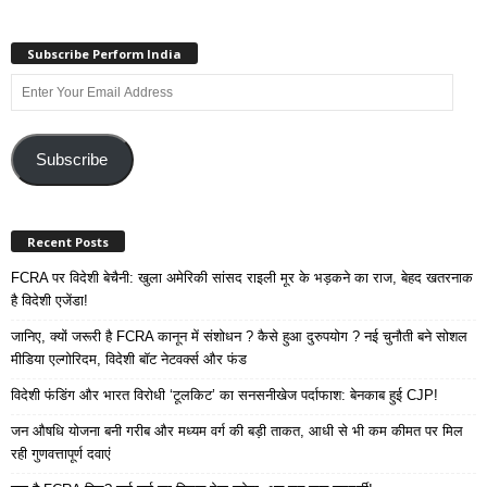
Subscribe Perform India
Enter
Your
Email
Address
Subscribe
Recent Posts
FCRA पर विदेशी बेचैनी: खुला अमेरिकी सांसद राइली मूर के भड़कने का राज, बेहद खतरनाक
है विदेशी एजेंडा!
जानिए, क्यों जरूरी है FCRA कानून में संशोधन ? कैसे हुआ दुरुपयोग ? नई चुनौती बने सोशल
मीडिया एल्गोरिदम, विदेशी बॉट नेटवर्क्स और फंड
विदेशी फंडिंग और भारत विरोधी ‘टूलकिट’ का सनसनीखेज पर्दाफाश: बेनकाब हुई CJP!
जन औषधि योजना बनी गरीब और मध्यम वर्ग की बड़ी ताकत, आधी से भी कम कीमत पर मिल
रही गुणवत्तापूर्ण दवाएं