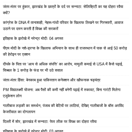
जंतर-मंतर पर हुंकार, झारखंड के छात्रों के दर्द पर सन्नाटा: सेलिब्रिटी का यह दोहरा रवैया
क्यों?
कांग्रेस के DNA में तानाशाही, नेहरू-गांधी परिवार के खिलाफ लिखने पर गिरफ्तारी, आवाज
उठाने पर दमन करती हैं विपक्ष की सरकारें
इतिहास के झरोखे में नरेन्द्र मोदीः 04 अगस्त
पीएम मोदी के नशे-ड्रग्स के खिलाफ अभियान के साथ ही राजस्थान में पाक से आई 50 करोड़
की हेरोइन पर एक्शन
दीपके के पिता पर ‘आय से अधिक संपत्ति’ का आरोप, मामूली कमाई से USA में कैसे पढ़ाई,
सिब्बल के 1 करोड़ के फंड पर भी उठे सवाल
जंतर-मंतर हिंसा: बेनकाब हुआ पाकिस्तान कनेक्शन और खौफनाक षड्यंत्र
PM विद्यालक्ष्मी योजना: अब पैसों की कमी नहीं बनेगी पढ़ाई में रुकावट, बिना गारंटी मिलेगा
एजुकेशन लोन
गालीबाज लड़की का समर्थन, पंजाब की बेटियों पर लाठियां, देखिए गालीबाजों के बॉस अरविंद
केजरीवाल का दोगलापन
दिल्ली में शोर, झारखंड में सन्नाटा: पेपर लीक पर विपक्ष का दोहरा रवैया
इतिहास के झरोखे में नरेन्द्र मोदीः 03 अगस्त