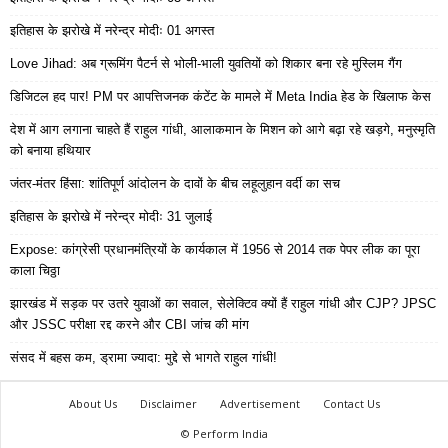
इतिहास के झरोखे में नरेन्द्र मोदीः 01 अगस्त
Love Jihad: अब ग्रूमिंग पैटर्न से भोली-भाली युवतियों को शिकार बना रहे मुस्लिम गैंग
डिजिटल हद पार! PM पर आपत्तिजनक कंटेंट के मामले में Meta India हेड के खिलाफ केस
देश में आग लगाना चाहते हैं राहुल गांधी, आलाकमान के मिशन को आगे बढ़ा रहे खड़गे, मनुस्मृति
को बनाया हथियार
जंतर-मंतर हिंसा: शांतिपूर्ण आंदोलन के दावों के बीच लहूलुहान वर्दी का सच
इतिहास के झरोखे में नरेन्द्र मोदीः 31 जुलाई
Expose: कांग्रेसी प्रधानमंत्रियों के कार्यकाल में 1956 से 2014 तक पेपर लीक का पूरा
काला चिठ्ठा
झारखंड में सड़क पर उतरे युवाओं का सवाल, सेलेक्टिव क्यों हैं राहुल गांधी और CJP? JPSC
और JSSC परीक्षा रद्द करने और CBI जांच की मांग
संसद में बहस कम, ड्रामा ज्यादा: मुद्दे से भागते राहुल गांधी!
About Us
Disclaimer
Advertisement
Contact Us
© Perform India