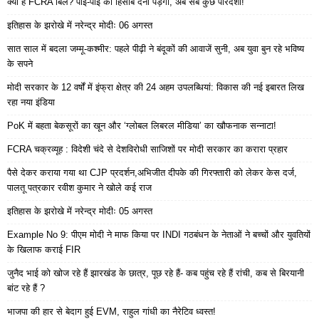
क्या है FCRA बिल? पाई-पाई का हिसाब देना पड़ेगा, अब सब कुछ पारदर्शी!
इतिहास के झरोखे में नरेन्द्र मोदीः 06 अगस्त
सात साल में बदला जम्मू-कश्मीर: पहले पीढ़ी ने बंदूकों की आवाजें सुनी, अब युवा बुन रहे भविष्य
के सपने
मोदी सरकार के 12 वर्षों में इंफ्रा क्षेत्र की 24 अहम उपलब्धियां: विकास की नई इबारत लिख
रहा नया इंडिया
PoK में बहता बेकसूरों का खून और ‘ग्लोबल लिबरल मीडिया’ का खौफनाक सन्नाटा!
FCRA चक्रव्यूह : विदेशी चंदे से देशविरोधी साजिशों पर मोदी सरकार का करारा प्रहार
पैसे देकर कराया गया था CJP प्रदर्शन,अभिजीत दीपके की गिरफ्तारी को लेकर केस दर्ज,
पालतू पत्रकार रवीश कुमार ने खोले कई राज
इतिहास के झरोखे में नरेन्द्र मोदीः 05 अगस्त
Example No 9: पीएम मोदी ने माफ किया पर INDI गठबंधन के नेताओं ने बच्चों और युवतियों
के खिलाफ कराई FIR
जुनैद भाई को खोज रहे हैं झारखंड के छात्र, पूछ रहे हैं- कब पहुंच रहे हैं रांची, कब से बिरयानी
बांट रहे हैं ?
भाजपा की हार से बेदाग हुई EVM, राहुल गांधी का नैरेटिव ध्वस्त!