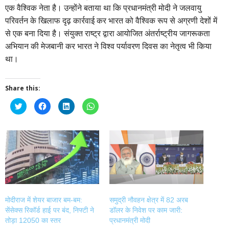
एक वैश्विक नेता है। उन्होंने बताया था कि प्रधानमंत्री मोदी ने जलवायु
परिवर्तन के खिलाफ दृढ़ कार्रवाई कर भारत को वैश्विक रूप से अग्रणी देशों में
से एक बना दिया है। संयुक्त राष्ट्र द्वारा आयोजित अंतर्राष्ट्रीय जागरूकता
अभियान की मेजबानी कर भारत ने विश्व पर्यावरण दिवस का नेतृत्व भी किया
था।
Share this:
Click
Click
Click
Click
to
to
to
to
share
share
share
share
on
on
on
on
Twitter
Facebook
LinkedIn
WhatsApp
(Opens
(Opens
(Opens
(Opens
in
in
in
in
new
new
new
new
window)
window)
window)
window)
मोदीराज में शेयर बाजार बम-बम:
समुद्री नौवहन क्षेत्र में 82 अरब
सेंसेक्स रिकॉर्ड हाई पर बंद, निफ्टी ने
डॉलर के निवेश पर काम जारी:
तोड़ा 12050 का स्तर
प्रधानमंत्री मोदी