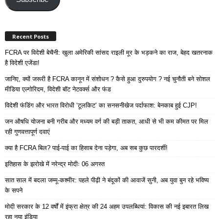
Recent Posts
FCRA पर विदेशी बेचैनी: खुला अमेरिकी सांसद राइली मूर के भड़कने का राज, बेहद खतरनाक
है विदेशी एजेंडा!
जानिए, क्यों जरूरी है FCRA कानून में संशोधन ? कैसे हुआ दुरुपयोग ? नई चुनौती बने सोशल
मीडिया एल्गोरिदम, विदेशी बॉट नेटवर्क्स और फंड
विदेशी फंडिंग और भारत विरोधी ‘टूलकिट’ का सनसनीखेज पर्दाफाश: बेनकाब हुई CJP!
जन औषधि योजना बनी गरीब और मध्यम वर्ग की बड़ी ताकत, आधी से भी कम कीमत पर मिल
रही गुणवत्तापूर्ण दवाएं
क्या है FCRA बिल? पाई-पाई का हिसाब देना पड़ेगा, अब सब कुछ पारदर्शी!
इतिहास के झरोखे में नरेन्द्र मोदीः 06 अगस्त
सात साल में बदला जम्मू-कश्मीर: पहले पीढ़ी ने बंदूकों की आवाजें सुनी, अब युवा बुन रहे भविष्य
के सपने
मोदी सरकार के 12 वर्षों में इंफ्रा क्षेत्र की 24 अहम उपलब्धियां: विकास की नई इबारत लिख
रहा नया इंडिया