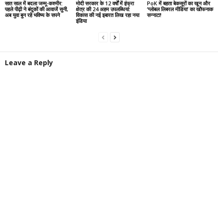
सात साल में बदला जम्मू-कश्मीर:
मोदी सरकार के 12 वर्षों में इंफ्रा
PoK में बहता बेकसूरों का खून और
पहले पीढ़ी ने बंदूकों की आवाजें सुनी,
क्षेत्र की 24 अहम उपलब्धियां:
‘ग्लोबल लिबरल मीडिया’ का खौफनाक
अब युवा बुन रहे भविष्य के सपने
विकास की नई इबारत लिख रहा नया
सन्नाटा!
इंडिया
Leave a Reply