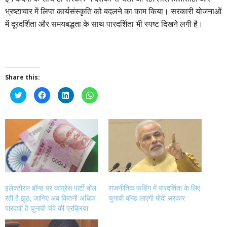
भ्रष्टाचार में लिप्त कार्यसंस्कृति को बदलने का काम किया। सरकारी योजनाओं
में दूरदर्शिता और समयबद्धता के साथ पारदर्शिता भी स्पष्ट दिखने लगी है।
Share this:
Click
Click
Click
Click
to
to
to
to
share
share
share
share
on
on
on
on
Twitter
Facebook
LinkedIn
WhatsApp
(Opens
(Opens
(Opens
(Opens
in
in
in
in
new
new
new
new
window)
window)
window)
window)
इलेक्टोरल बॉन्ड पर कांग्रेस पार्टी बोल
राजनीतिक फंडिंग में पारदर्शिता के लिए
रही है झूठ, जानिए अब कितनी अधिक
चुनावी बॉन्ड लाएगी मोदी सरकार
पारदर्शी है चुनावी चंदे की प्रक्रिया