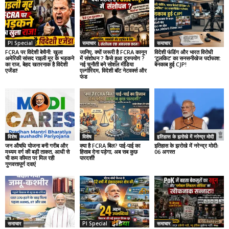
PI Special
समाचार
समाचार
FCRA पर विदेशी बेचैनी: खुला
जानिए, क्यों जरूरी है FCRA कानून
विदेशी फंडिंग और भारत विरोधी
अमेरिकी सांसद राइली मूर के भड़कने
में संशोधन ? कैसे हुआ दुरुपयोग ?
‘टूलकिट’ का सनसनीखेज पर्दाफाश:
का राज, बेहद खतरनाक है विदेशी
नई चुनौती बने सोशल मीडिया
बेनकाब हुई CJP!
एजेंडा!
एल्गोरिदम, विदेशी बॉट नेटवर्क्स और
फंड
विशेष
विशेष
इतिहास के झरोखे में नरेन्द्र मोदी
जन औषधि योजना बनी गरीब और
क्या है FCRA बिल? पाई-पाई का
इतिहास के झरोखे में नरेन्द्र मोदीः
मध्यम वर्ग की बड़ी ताकत, आधी से
हिसाब देना पड़ेगा, अब सब कुछ
06 अगस्त
भी कम कीमत पर मिल रही
पारदर्शी!
गुणवत्तापूर्ण दवाएं
समाचार
PI Special
समाचार