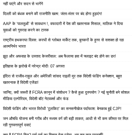
नहीं पाएंगे और सदन से भागेंगे
दिल्ली को बंधक बनाने की राजनीति खत्म: जंतर-मंतर पर बंद होगा हुड़दंग!
AAP के ‘पालतुओं’ से सावधान !, वफादारी में पेश की खतरनाक मिसाल, मालिक ने दिया
युवाओं को गुमराह करने का टास्क
राष्ट्रीय हथकरघा दिवस: करघों से ग्लोबल मार्केट तक, बुनकरों के हुनर से सशक्त हो रहा
आत्मनिर्भर भारत
झूठ और अफवाह के उस्ताद केजरीवाल: अब फैलाया हवा में फ्लाइट बंद होने का डर!
इतिहास के झरोखे में नरेन्द्र मोदीः 07 अगस्त
इंदिरा से राजीव-राहुल और अमेरिकी सांसद राइली मूर तक विदेशी फंडिंग कनेक्शन, बहुत
खतरनाक है विदेशी एजेंडा!
जानिए, क्यों जरूरी है FCRA कानून में संशोधन ? कैसे हुआ दुरुपयोग ? नई चुनौती बने सोशल
मीडिया एल्गोरिदम, विदेशी बॉट नेटवर्क्स और फंड
विदेशी फंडिंग और भारत विरोधी ‘टूलकिट’ का सनसनीखेज पर्दाफाश: बेनकाब हुई CJP!
जन औषधि योजना बनी गरीब और मध्यम वर्ग की बड़ी ताकत, आधी से भी कम कीमत पर मिल
रही गुणवत्तापूर्ण दवाएं
क्या है FCRA बिल? पाई-पाई का हिसाब देना पड़ेगा, अब सब कुछ पारदर्शी!