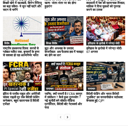
विपक्षी खेमे में खलबली, किरेन रिजिजू
खत्म: जंतर-मंतर पर बंद होगा
वफादारी में पेश की खतरनाक मिसाल,
का बड़ा संकेत- ये सुन नहीं पाएंगे और
हुड़दंग!
मालिक ने दिया युवाओं को गुमराह
सदन से भागेंगे
करने का टास्क
विशेष
विपक्ष विशेष
इतिहास के झरोखे में नरेन्द्र मोदी
राष्ट्रीय हथकरघा दिवस: करघों से
झूठ और अफवाह के उस्ताद
इतिहास के झरोखे में नरेन्द्र मोदीः
ग्लोबल मार्केट तक, बुनकरों के हुनर
केजरीवाल: अब फैलाया हवा में फ्लाइट
07 अगस्त
से सशक्त हो रहा आत्मनिर्भर भारत
बंद होने का डर!
PI Special
समाचार
समाचार
इंदिरा से राजीव-राहुल और अमेरिकी
जानिए, क्यों जरूरी है FCRA कानून
विदेशी फंडिंग और भारत विरोधी
सांसद राइली मूर तक विदेशी फंडिंग
में संशोधन ? कैसे हुआ दुरुपयोग ?
‘टूलकिट’ का सनसनीखेज पर्दाफाश:
कनेक्शन, बहुत खतरनाक है विदेशी
नई चुनौती बने सोशल मीडिया
बेनकाब हुई CJP!
एजेंडा!
एल्गोरिदम, विदेशी बॉट नेटवर्क्स और
फंड