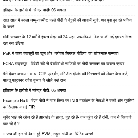
इतिहास के झरोखे में नरेन्द्र मोदीः 06 अगस्त
सात साल में बदला जम्मू-कश्मीर: पहले पीढ़ी ने बंदूकों की आवाजें सुनी, अब युवा बुन रहे भविष्य
के सपने
मोदी सरकार के 12 वर्षों में इंफ्रा क्षेत्र की 24 अहम उपलब्धियां: विकास की नई इबारत लिख
रहा नया इंडिया
PoK में बहता बेकसूरों का खून और ‘ग्लोबल लिबरल मीडिया’ का खौफनाक सन्नाटा!
FCRA चक्रव्यूह : विदेशी चंदे से देशविरोधी साजिशों पर मोदी सरकार का करारा प्रहार
पैसे देकर कराया गया था CJP प्रदर्शन,अभिजीत दीपके की गिरफ्तारी को लेकर केस दर्ज,
पालतू पत्रकार रवीश कुमार ने खोले कई राज
इतिहास के झरोखे में नरेन्द्र मोदीः 05 अगस्त
Example No 9: पीएम मोदी ने माफ किया पर INDI गठबंधन के नेताओं ने बच्चों और युवतियों
के खिलाफ कराई FIR
जुनैद भाई को खोज रहे हैं झारखंड के छात्र, पूछ रहे हैं- कब पहुंच रहे हैं रांची, कब से बिरयानी
बांट रहे हैं ?
भाजपा की हार से बेदाग हुई EVM, राहुल गांधी का नैरेटिव ध्वस्त!