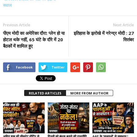
सवाल
Previous Article
Next Article
पीएम मोदी का अमेरिका दौरा: प्लेन हो या
इतिहास के झरोखे में नरेन्द्र मोदी : 27
होटल थके नहीं, 65 घंटे के दौरे में 20
सितंबर
बैठकों में शामिल हुए
Facebook
Twitter
RELATED ARTICLES
MORE FROM AUTHOR
समाचार
समाचार
समाचार
अमित शाह की सीक्रेट मीटिंग से
दिल्ली को बंधक बनाने की राजनीति
AAP के ‘पालतुओं’ से सावधान !,