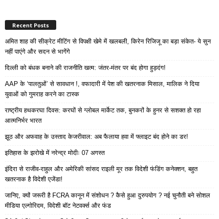
Recent Posts
अमित शाह की सीक्रेट मीटिंग से विपक्षी खेमे में खलबली, किरेन रिजिजू का बड़ा संकेत- ये सुन
नहीं पाएंगे और सदन से भागेंगे
दिल्ली को बंधक बनाने की राजनीति खत्म: जंतर-मंतर पर बंद होगा हुड़दंग!
AAP के ‘पालतुओं’ से सावधान !, वफादारी में पेश की खतरनाक मिसाल, मालिक ने दिया
युवाओं को गुमराह करने का टास्क
राष्ट्रीय हथकरघा दिवस: करघों से ग्लोबल मार्केट तक, बुनकरों के हुनर से सशक्त हो रहा
आत्मनिर्भर भारत
झूठ और अफवाह के उस्ताद केजरीवाल: अब फैलाया हवा में फ्लाइट बंद होने का डर!
इतिहास के झरोखे में नरेन्द्र मोदीः 07 अगस्त
इंदिरा से राजीव-राहुल और अमेरिकी सांसद राइली मूर तक विदेशी फंडिंग कनेक्शन, बहुत
खतरनाक है विदेशी एजेंडा!
जानिए, क्यों जरूरी है FCRA कानून में संशोधन ? कैसे हुआ दुरुपयोग ? नई चुनौती बने सोशल
मीडिया एल्गोरिदम, विदेशी बॉट नेटवर्क्स और फंड