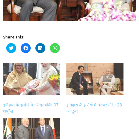
Share this:
Click
Click
Click
Click
to
to
to
to
share
share
share
share
on
on
on
on
Twitter
Facebook
LinkedIn
WhatsApp
(Opens
(Opens
(Opens
(Opens
in
in
in
in
new
new
new
new
window)
window)
window)
window)
इतिहास के झरोखे में नरेन्द्र मोदीः 07
इतिहास के झरोखे में नरेन्द्र मोदीः 28
अप्रैल
अक्टूबर