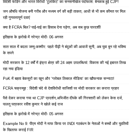
विदेशी फंडिंग और भारत विरोधी ‘टूलकिट’ का सनसनीखेज पर्दाफाश: बेनकाब हुई CJP!
जन औषधि योजना बनी गरीब और मध्यम वर्ग की बड़ी ताकत, आधी से भी कम कीमत पर मिल
रही गुणवत्तापूर्ण दवाएं
क्या है FCRA बिल? पाई-पाई का हिसाब देना पड़ेगा, अब सब कुछ पारदर्शी!
इतिहास के झरोखे में नरेन्द्र मोदीः 06 अगस्त
सात साल में बदला जम्मू-कश्मीर: पहले पीढ़ी ने बंदूकों की आवाजें सुनी, अब युवा बुन रहे भविष्य
के सपने
मोदी सरकार के 12 वर्षों में इंफ्रा क्षेत्र की 24 अहम उपलब्धियां: विकास की नई इबारत लिख
रहा नया इंडिया
PoK में बहता बेकसूरों का खून और ‘ग्लोबल लिबरल मीडिया’ का खौफनाक सन्नाटा!
FCRA चक्रव्यूह : विदेशी चंदे से देशविरोधी साजिशों पर मोदी सरकार का करारा प्रहार
पैसे देकर कराया गया था CJP प्रदर्शन,अभिजीत दीपके की गिरफ्तारी को लेकर केस दर्ज,
पालतू पत्रकार रवीश कुमार ने खोले कई राज
इतिहास के झरोखे में नरेन्द्र मोदीः 05 अगस्त
Example No 9: पीएम मोदी ने माफ किया पर INDI गठबंधन के नेताओं ने बच्चों और युवतियों
के खिलाफ कराई FIR