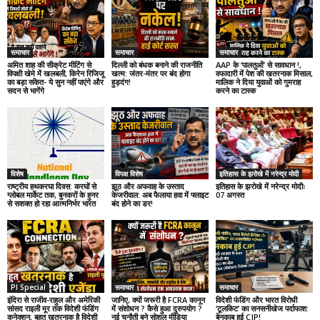
समाचार
समाचार
समाचार
अमित शाह की सीक्रेट मीटिंग से
दिल्ली को बंधक बनाने की राजनीति
AAP के ‘पालतुओं’ से सावधान !,
विपक्षी खेमे में खलबली, किरेन रिजिजू
खत्म: जंतर-मंतर पर बंद होगा
वफादारी में पेश की खतरनाक मिसाल,
का बड़ा संकेत- ये सुन नहीं पाएंगे और
हुड़दंग!
मालिक ने दिया युवाओं को गुमराह
सदन से भागेंगे
करने का टास्क
विशेष
विपक्ष विशेष
इतिहास के झरोखे में नरेन्द्र मोदी
राष्ट्रीय हथकरघा दिवस: करघों से
झूठ और अफवाह के उस्ताद
इतिहास के झरोखे में नरेन्द्र मोदीः
ग्लोबल मार्केट तक, बुनकरों के हुनर
केजरीवाल: अब फैलाया हवा में फ्लाइट
07 अगस्त
से सशक्त हो रहा आत्मनिर्भर भारत
बंद होने का डर!
PI Special
समाचार
समाचार
इंदिरा से राजीव-राहुल और अमेरिकी
जानिए, क्यों जरूरी है FCRA कानून
विदेशी फंडिंग और भारत विरोधी
सांसद राइली मूर तक विदेशी फंडिंग
में संशोधन ? कैसे हुआ दुरुपयोग ?
‘टूलकिट’ का सनसनीखेज पर्दाफाश:
कनेक्शन, बहुत खतरनाक है विदेशी
नई चुनौती बने सोशल मीडिया
बेनकाब हुई CJP!