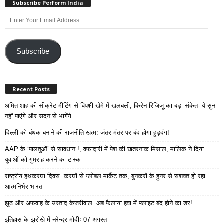
Subscribe Perform India
Enter
Your
Email
Address
Subscribe
Recent Posts
अमित शाह की सीक्रेट मीटिंग से विपक्षी खेमे में खलबली, किरेन रिजिजू का बड़ा संकेत- ये सुन
नहीं पाएंगे और सदन से भागेंगे
दिल्ली को बंधक बनाने की राजनीति खत्म: जंतर-मंतर पर बंद होगा हुड़दंग!
AAP के ‘पालतुओं’ से सावधान !, वफादारी में पेश की खतरनाक मिसाल, मालिक ने दिया
युवाओं को गुमराह करने का टास्क
राष्ट्रीय हथकरघा दिवस: करघों से ग्लोबल मार्केट तक, बुनकरों के हुनर से सशक्त हो रहा
आत्मनिर्भर भारत
झूठ और अफवाह के उस्ताद केजरीवाल: अब फैलाया हवा में फ्लाइट बंद होने का डर!
इतिहास के झरोखे में नरेन्द्र मोदीः 07 अगस्त