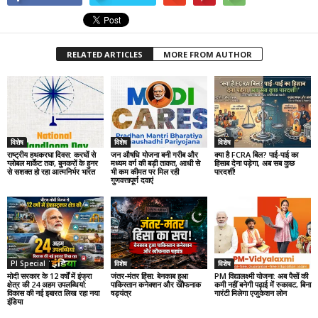
RELATED ARTICLES
MORE FROM AUTHOR
विशेष
विशेष
विशेष
राष्ट्रीय हथकरघा दिवस: करघों से
जन औषधि योजना बनी गरीब और
क्या है FCRA बिल? पाई-पाई का
ग्लोबल मार्केट तक, बुनकरों के हुनर
मध्यम वर्ग की बड़ी ताकत, आधी से
हिसाब देना पड़ेगा, अब सब कुछ
से सशक्त हो रहा आत्मनिर्भर भारत
भी कम कीमत पर मिल रही
पारदर्शी!
गुणवत्तापूर्ण दवाएं
PI Special
विशेष
विशेष
मोदी सरकार के 12 वर्षों में इंफ्रा
जंतर-मंतर हिंसा: बेनकाब हुआ
PM विद्यालक्ष्मी योजना: अब पैसों की
क्षेत्र की 24 अहम उपलब्धियां:
पाकिस्तान कनेक्शन और खौफनाक
कमी नहीं बनेगी पढ़ाई में रुकावट, बिना
विकास की नई इबारत लिख रहा नया
षड्यंत्र
गारंटी मिलेगा एजुकेशन लोन
इंडिया