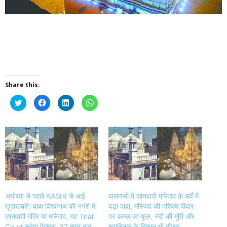
Share this:
Click
Click
Click
Click
to
to
to
to
share
share
share
share
on
on
on
on
Twitter
Facebook
LinkedIn
WhatsApp
(Opens
(Opens
(Opens
(Opens
in
in
in
in
new
new
new
new
window)
window)
window)
window)
अयोध्या से पहले KASHI से आई
वाराणसी में ज्ञानवापी मस्जिद के सर्वे में
खुशखबरी: बाबा विश्वनाथ की नगरी में
बड़ा दावा, मस्जिद की पश्चिम दीवार
ज्ञानवापी मंदिर या मस्जिद, यह Trial
पर कमल का फूल, नंदी की मूर्ति और
Court करेगा फैसला, 32 साल बाद
स्वास्तिक के निशान भी मौजूद