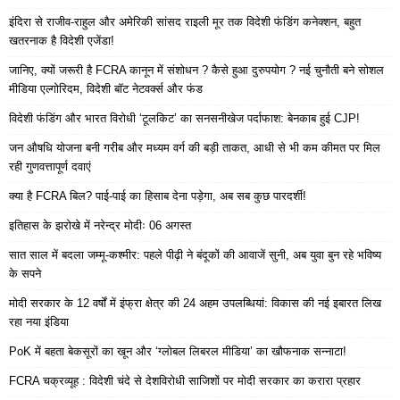
इंदिरा से राजीव-राहुल और अमेरिकी सांसद राइली मूर तक विदेशी फंडिंग कनेक्शन, बहुत
खतरनाक है विदेशी एजेंडा!
जानिए, क्यों जरूरी है FCRA कानून में संशोधन ? कैसे हुआ दुरुपयोग ? नई चुनौती बने सोशल
मीडिया एल्गोरिदम, विदेशी बॉट नेटवर्क्स और फंड
विदेशी फंडिंग और भारत विरोधी ‘टूलकिट’ का सनसनीखेज पर्दाफाश: बेनकाब हुई CJP!
जन औषधि योजना बनी गरीब और मध्यम वर्ग की बड़ी ताकत, आधी से भी कम कीमत पर मिल
रही गुणवत्तापूर्ण दवाएं
क्या है FCRA बिल? पाई-पाई का हिसाब देना पड़ेगा, अब सब कुछ पारदर्शी!
इतिहास के झरोखे में नरेन्द्र मोदीः 06 अगस्त
सात साल में बदला जम्मू-कश्मीर: पहले पीढ़ी ने बंदूकों की आवाजें सुनी, अब युवा बुन रहे भविष्य
के सपने
मोदी सरकार के 12 वर्षों में इंफ्रा क्षेत्र की 24 अहम उपलब्धियां: विकास की नई इबारत लिख
रहा नया इंडिया
PoK में बहता बेकसूरों का खून और ‘ग्लोबल लिबरल मीडिया’ का खौफनाक सन्नाटा!
FCRA चक्रव्यूह : विदेशी चंदे से देशविरोधी साजिशों पर मोदी सरकार का करारा प्रहार