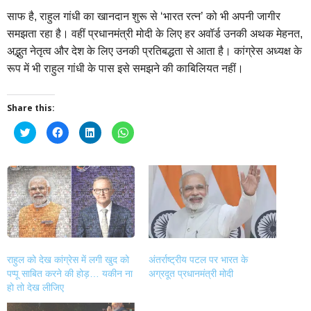
साफ है, राहुल गांधी का खानदान शुरू से ‘भारत रत्न’ को भी अपनी जागीर
समझता रहा है। वहीं प्रधानमंत्री मोदी के लिए हर अवॉर्ड उनकी अथक मेहनत,
अद्भुत नेतृत्व और देश के लिए उनकी प्रतिबद्धता से आता है। कांग्रेस अध्यक्ष के
रूप में भी राहुल गांधी के पास इसे समझने की काबिलियत नहीं।
Share this:
Click
Click
Click
Click
to
to
to
to
share
share
share
share
on
on
on
on
Twitter
Facebook
LinkedIn
WhatsApp
(Opens
(Opens
(Opens
(Opens
in
in
in
in
new
new
new
new
window)
window)
window)
window)
राहुल को देख कांग्रेस में लगी खुद को
अंतर्राष्ट्रीय पटल पर भारत के
पप्पू साबित करने की होड़… यकीन ना
अग्रदूत प्रधानमंत्री मोदी
हो तो देख लीजिए