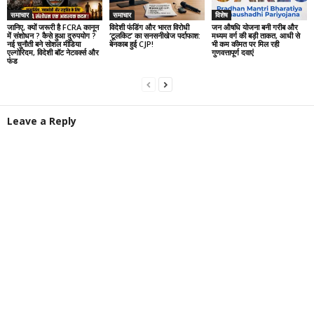
समाचार
समाचार
विशेष
जानिए, क्यों जरूरी है FCRA कानून
विदेशी फंडिंग और भारत विरोधी
जन औषधि योजना बनी गरीब और
में संशोधन ? कैसे हुआ दुरुपयोग ?
‘टूलकिट’ का सनसनीखेज पर्दाफाश:
मध्यम वर्ग की बड़ी ताकत, आधी से
नई चुनौती बने सोशल मीडिया
बेनकाब हुई CJP!
भी कम कीमत पर मिल रही
एल्गोरिदम, विदेशी बॉट नेटवर्क्स और
गुणवत्तापूर्ण दवाएं
फंड
Leave a Reply