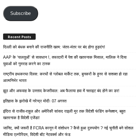
Email
Address
Subscribe
Recent Posts
दिल्ली को बंधक बनाने की राजनीति खत्म: जंतर-मंतर पर बंद होगा हुड़दंग!
AAP के ‘पालतुओं’ से सावधान !, वफादारी में पेश की खतरनाक मिसाल, मालिक ने दिया
युवाओं को गुमराह करने का टास्क
राष्ट्रीय हथकरघा दिवस: करघों से ग्लोबल मार्केट तक, बुनकरों के हुनर से सशक्त हो रहा
आत्मनिर्भर भारत
झूठ और अफवाह के उस्ताद केजरीवाल: अब फैलाया हवा में फ्लाइट बंद होने का डर!
इतिहास के झरोखे में नरेन्द्र मोदीः 07 अगस्त
इंदिरा से राजीव-राहुल और अमेरिकी सांसद राइली मूर तक विदेशी फंडिंग कनेक्शन, बहुत
खतरनाक है विदेशी एजेंडा!
जानिए, क्यों जरूरी है FCRA कानून में संशोधन ? कैसे हुआ दुरुपयोग ? नई चुनौती बने सोशल
मीडिया एल्गोरिदम, विदेशी बॉट नेटवर्क्स और फंड