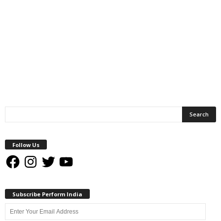
Follow Us
Facebook
Instagram
Twitter
YouTube
Subscribe Perform India
Enter
Your