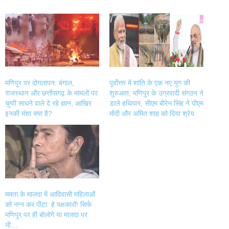
on
on
on
on
Twitter
Facebook
LinkedIn
WhatsApp
(Opens
(Opens
(Opens
(Opens
in
in
in
in
new
new
new
new
window)
window)
window)
window)
मणिपुर पर दोगलापन: बंगाल,
पूर्वोत्तर में शांति के एक नए युग की
राजस्थान और छत्तीसगढ़ के मामलों पर
शुरुआत, मणिपुर के उग्रवादी संगठन ने
चुप्पी साधने वाले दे रहे ज्ञान, आखिर
डाले हथियार, सीएम बीरेन सिंह ने पीएम
इनकी मंशा क्या है?
मोदी और अमित शाह को दिया श्रेय
ममता के मालदा में आदिवासी महिलाओं
को नग्न कर पीटा: हे पक्षकारों! सिर्फ
मणिपुर पर ही बोलोगे या मालदा पर
भी…