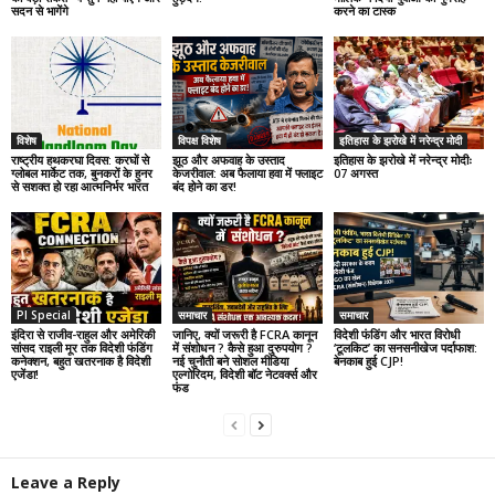
सदन से भागेंगे
करने का टास्क
विशेष
विपक्ष विशेष
इतिहास के झरोखे में नरेन्द्र मोदी
राष्ट्रीय हथकरघा दिवस: करघों से
झूठ और अफवाह के उस्ताद
इतिहास के झरोखे में नरेन्द्र मोदीः
ग्लोबल मार्केट तक, बुनकरों के हुनर
केजरीवाल: अब फैलाया हवा में फ्लाइट
07 अगस्त
से सशक्त हो रहा आत्मनिर्भर भारत
बंद होने का डर!
PI Special
समाचार
समाचार
इंदिरा से राजीव-राहुल और अमेरिकी
जानिए, क्यों जरूरी है FCRA कानून
विदेशी फंडिंग और भारत विरोधी
सांसद राइली मूर तक विदेशी फंडिंग
में संशोधन ? कैसे हुआ दुरुपयोग ?
‘टूलकिट’ का सनसनीखेज पर्दाफाश:
कनेक्शन, बहुत खतरनाक है विदेशी
नई चुनौती बने सोशल मीडिया
बेनकाब हुई CJP!
एजेंडा!
एल्गोरिदम, विदेशी बॉट नेटवर्क्स और
फंड
Leave a Reply