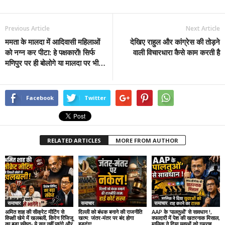
Previous Article
Next Article
ममता के मालदा में आदिवासी महिलाओं
देखिए राहुल और कांग्रेस की तोड़ने
को नग्न कर पीटा: हे पक्षकारों! सिर्फ
वाली विचारधारा कैसे काम करती है
मणिपुर पर ही बोलोगे या मालदा पर भी…
Facebook
Twitter
RELATED ARTICLES
MORE FROM AUTHOR
समाचार
समाचार
समाचार
अमित शाह की सीक्रेट मीटिंग से
दिल्ली को बंधक बनाने की राजनीति
AAP के ‘पालतुओं’ से सावधान !,
विपक्षी खेमे में खलबली, किरेन रिजिजू
खत्म: जंतर-मंतर पर बंद होगा
वफादारी में पेश की खतरनाक मिसाल,
का बड़ा संकेत- ये सुन नहीं पाएंगे और
हुड़दंग!
मालिक ने दिया युवाओं को गुमराह