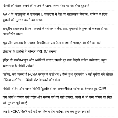
दिल्ली को बंधक बनाने की राजनीति खत्म: जंतर-मंतर पर बंद होगा हुड़दंग!
AAP के ‘पालतुओं’ से सावधान !, वफादारी में पेश की खतरनाक मिसाल, मालिक ने दिया
युवाओं को गुमराह करने का टास्क
राष्ट्रीय हथकरघा दिवस: करघों से ग्लोबल मार्केट तक, बुनकरों के हुनर से सशक्त हो रहा
आत्मनिर्भर भारत
झूठ और अफवाह के उस्ताद केजरीवाल: अब फैलाया हवा में फ्लाइट बंद होने का डर!
इतिहास के झरोखे में नरेन्द्र मोदीः 07 अगस्त
इंदिरा से राजीव-राहुल और अमेरिकी सांसद राइली मूर तक विदेशी फंडिंग कनेक्शन, बहुत
खतरनाक है विदेशी एजेंडा!
जानिए, क्यों जरूरी है FCRA कानून में संशोधन ? कैसे हुआ दुरुपयोग ? नई चुनौती बने सोशल
मीडिया एल्गोरिदम, विदेशी बॉट नेटवर्क्स और फंड
विदेशी फंडिंग और भारत विरोधी ‘टूलकिट’ का सनसनीखेज पर्दाफाश: बेनकाब हुई CJP!
जन औषधि योजना बनी गरीब और मध्यम वर्ग की बड़ी ताकत, आधी से भी कम कीमत पर मिल
रही गुणवत्तापूर्ण दवाएं
क्या है FCRA बिल? पाई-पाई का हिसाब देना पड़ेगा, अब सब कुछ पारदर्शी!