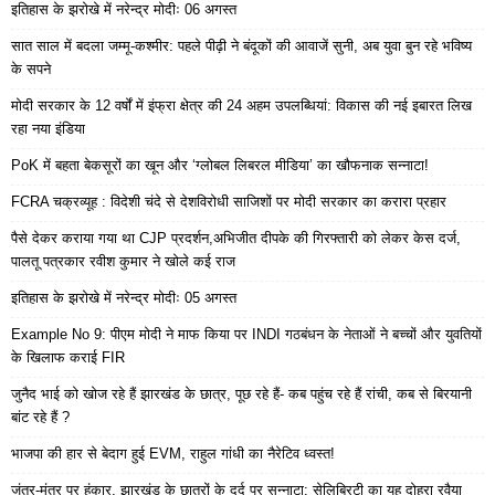
इतिहास के झरोखे में नरेन्द्र मोदीः 06 अगस्त
सात साल में बदला जम्मू-कश्मीर: पहले पीढ़ी ने बंदूकों की आवाजें सुनी, अब युवा बुन रहे भविष्य
के सपने
मोदी सरकार के 12 वर्षों में इंफ्रा क्षेत्र की 24 अहम उपलब्धियां: विकास की नई इबारत लिख
रहा नया इंडिया
PoK में बहता बेकसूरों का खून और ‘ग्लोबल लिबरल मीडिया’ का खौफनाक सन्नाटा!
FCRA चक्रव्यूह : विदेशी चंदे से देशविरोधी साजिशों पर मोदी सरकार का करारा प्रहार
पैसे देकर कराया गया था CJP प्रदर्शन,अभिजीत दीपके की गिरफ्तारी को लेकर केस दर्ज,
पालतू पत्रकार रवीश कुमार ने खोले कई राज
इतिहास के झरोखे में नरेन्द्र मोदीः 05 अगस्त
Example No 9: पीएम मोदी ने माफ किया पर INDI गठबंधन के नेताओं ने बच्चों और युवतियों
के खिलाफ कराई FIR
जुनैद भाई को खोज रहे हैं झारखंड के छात्र, पूछ रहे हैं- कब पहुंच रहे हैं रांची, कब से बिरयानी
बांट रहे हैं ?
भाजपा की हार से बेदाग हुई EVM, राहुल गांधी का नैरेटिव ध्वस्त!
जंतर-मंतर पर हुंकार, झारखंड के छात्रों के दर्द पर सन्नाटा: सेलिब्रिटी का यह दोहरा रवैया