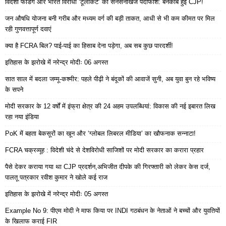
विदेशी फंडिंग और भारत विरोधी ‘टूलकिट’ का सनसनीखेज पर्दाफाश: बेनकाब हुई CJP!
जन औषधि योजना बनी गरीब और मध्यम वर्ग की बड़ी ताकत, आधी से भी कम कीमत पर मिल
रही गुणवत्तापूर्ण दवाएं
क्या है FCRA बिल? पाई-पाई का हिसाब देना पड़ेगा, अब सब कुछ पारदर्शी!
इतिहास के झरोखे में नरेन्द्र मोदीः 06 अगस्त
सात साल में बदला जम्मू-कश्मीर: पहले पीढ़ी ने बंदूकों की आवाजें सुनी, अब युवा बुन रहे भविष्य
के सपने
मोदी सरकार के 12 वर्षों में इंफ्रा क्षेत्र की 24 अहम उपलब्धियां: विकास की नई इबारत लिख
रहा नया इंडिया
PoK में बहता बेकसूरों का खून और ‘ग्लोबल लिबरल मीडिया’ का खौफनाक सन्नाटा!
FCRA चक्रव्यूह : विदेशी चंदे से देशविरोधी साजिशों पर मोदी सरकार का करारा प्रहार
पैसे देकर कराया गया था CJP प्रदर्शन,अभिजीत दीपके की गिरफ्तारी को लेकर केस दर्ज,
पालतू पत्रकार रवीश कुमार ने खोले कई राज
इतिहास के झरोखे में नरेन्द्र मोदीः 05 अगस्त
Example No 9: पीएम मोदी ने माफ किया पर INDI गठबंधन के नेताओं ने बच्चों और युवतियों
के खिलाफ कराई FIR