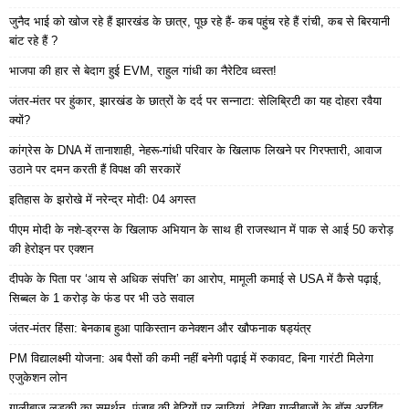
जुनैद भाई को खोज रहे हैं झारखंड के छात्र, पूछ रहे हैं- कब पहुंच रहे हैं रांची, कब से बिरयानी
बांट रहे हैं ?
भाजपा की हार से बेदाग हुई EVM, राहुल गांधी का नैरेटिव ध्वस्त!
जंतर-मंतर पर हुंकार, झारखंड के छात्रों के दर्द पर सन्नाटा: सेलिब्रिटी का यह दोहरा रवैया
क्यों?
कांग्रेस के DNA में तानाशाही, नेहरू-गांधी परिवार के खिलाफ लिखने पर गिरफ्तारी, आवाज
उठाने पर दमन करती हैं विपक्ष की सरकारें
इतिहास के झरोखे में नरेन्द्र मोदीः 04 अगस्त
पीएम मोदी के नशे-ड्रग्स के खिलाफ अभियान के साथ ही राजस्थान में पाक से आई 50 करोड़
की हेरोइन पर एक्शन
दीपके के पिता पर ‘आय से अधिक संपत्ति’ का आरोप, मामूली कमाई से USA में कैसे पढ़ाई,
सिब्बल के 1 करोड़ के फंड पर भी उठे सवाल
जंतर-मंतर हिंसा: बेनकाब हुआ पाकिस्तान कनेक्शन और खौफनाक षड्यंत्र
PM विद्यालक्ष्मी योजना: अब पैसों की कमी नहीं बनेगी पढ़ाई में रुकावट, बिना गारंटी मिलेगा
एजुकेशन लोन
गालीबाज लड़की का समर्थन, पंजाब की बेटियों पर लाठियां, देखिए गालीबाजों के बॉस अरविंद