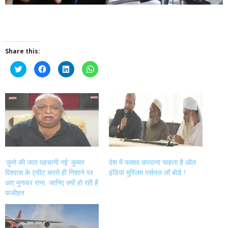
Share this:
Click
Click
Click
Click
to
to
to
to
share
share
share
share
on
on
on
on
Twitter
Facebook
LinkedIn
WhatsApp
(Opens
(Opens
(Opens
(Opens
in
in
in
in
new
new
new
new
window)
window)
window)
window)
‘कुत्ते की जात पहचानी गई’ कुमार
देश में फसाद करवाना चाहता है ऑल
विश्वास के ट्वीट करते ही निशाने पर
इंडिया मुस्लिम पर्सनल लॉ बोर्ड !
आए मुनव्वर राना, जानिए क्यों हो रही है
फजीहत