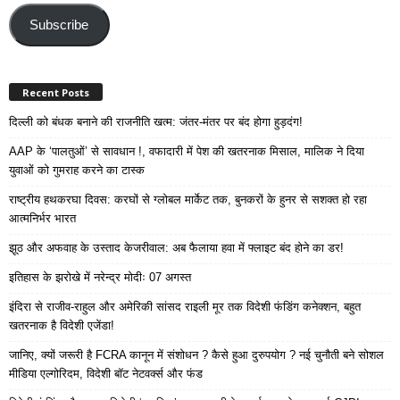
Email
Address
Subscribe
Recent Posts
दिल्ली को बंधक बनाने की राजनीति खत्म: जंतर-मंतर पर बंद होगा हुड़दंग!
AAP के ‘पालतुओं’ से सावधान !, वफादारी में पेश की खतरनाक मिसाल, मालिक ने दिया
युवाओं को गुमराह करने का टास्क
राष्ट्रीय हथकरघा दिवस: करघों से ग्लोबल मार्केट तक, बुनकरों के हुनर से सशक्त हो रहा
आत्मनिर्भर भारत
झूठ और अफवाह के उस्ताद केजरीवाल: अब फैलाया हवा में फ्लाइट बंद होने का डर!
इतिहास के झरोखे में नरेन्द्र मोदीः 07 अगस्त
इंदिरा से राजीव-राहुल और अमेरिकी सांसद राइली मूर तक विदेशी फंडिंग कनेक्शन, बहुत
खतरनाक है विदेशी एजेंडा!
जानिए, क्यों जरूरी है FCRA कानून में संशोधन ? कैसे हुआ दुरुपयोग ? नई चुनौती बने सोशल
मीडिया एल्गोरिदम, विदेशी बॉट नेटवर्क्स और फंड