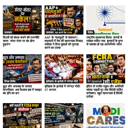
समाचार
समाचार
विशेष
दिल्ली को बंधक बनाने की राजनीति
AAP के ‘पालतुओं’ से सावधान !,
राष्ट्रीय हथकरघा दिवस: करघों से
खत्म: जंतर-मंतर पर बंद होगा
वफादारी में पेश की खतरनाक मिसाल,
ग्लोबल मार्केट तक, बुनकरों के हुनर
हुड़दंग!
मालिक ने दिया युवाओं को गुमराह
से सशक्त हो रहा आत्मनिर्भर भारत
करने का टास्क
विपक्ष विशेष
इतिहास के झरोखे में नरेन्द्र मोदी
PI Special
झूठ और अफवाह के उस्ताद
इतिहास के झरोखे में नरेन्द्र मोदीः
इंदिरा से राजीव-राहुल और अमेरिकी
केजरीवाल: अब फैलाया हवा में फ्लाइट
07 अगस्त
सांसद राइली मूर तक विदेशी फंडिंग
बंद होने का डर!
कनेक्शन, बहुत खतरनाक है विदेशी
एजेंडा!