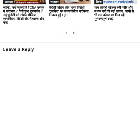
समाचार
समाचार
विशेष
जानिए, क्यों जरूरी है FCRA कानून
विदेशी फंडिंग और भारत विरोधी
जन औषधि योजना बनी गरीब और
में संशोधन ? कैसे हुआ दुरुपयोग ?
‘टूलकिट’ का सनसनीखेज पर्दाफाश:
मध्यम वर्ग की बड़ी ताकत, आधी से
नई चुनौती बने सोशल मीडिया
बेनकाब हुई CJP!
भी कम कीमत पर मिल रही
एल्गोरिदम, विदेशी बॉट नेटवर्क्स और
गुणवत्तापूर्ण दवाएं
फंड
Leave a Reply