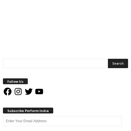
Follow Us
Facebook
Instagram
Twitter
YouTube
Subscribe Perform India
Enter
Your