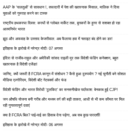
AAP के ‘पालतुओं’ से सावधान !, वफादारी में पेश की खतरनाक मिसाल, मालिक ने दिया
युवाओं को गुमराह करने का टास्क
राष्ट्रीय हथकरघा दिवस: करघों से ग्लोबल मार्केट तक, बुनकरों के हुनर से सशक्त हो रहा
आत्मनिर्भर भारत
झूठ और अफवाह के उस्ताद केजरीवाल: अब फैलाया हवा में फ्लाइट बंद होने का डर!
इतिहास के झरोखे में नरेन्द्र मोदीः 07 अगस्त
इंदिरा से राजीव-राहुल और अमेरिकी सांसद राइली मूर तक विदेशी फंडिंग कनेक्शन, बहुत
खतरनाक है विदेशी एजेंडा!
जानिए, क्यों जरूरी है FCRA कानून में संशोधन ? कैसे हुआ दुरुपयोग ? नई चुनौती बने सोशल
मीडिया एल्गोरिदम, विदेशी बॉट नेटवर्क्स और फंड
विदेशी फंडिंग और भारत विरोधी ‘टूलकिट’ का सनसनीखेज पर्दाफाश: बेनकाब हुई CJP!
जन औषधि योजना बनी गरीब और मध्यम वर्ग की बड़ी ताकत, आधी से भी कम कीमत पर मिल
रही गुणवत्तापूर्ण दवाएं
क्या है FCRA बिल? पाई-पाई का हिसाब देना पड़ेगा, अब सब कुछ पारदर्शी!
इतिहास के झरोखे में नरेन्द्र मोदीः 06 अगस्त