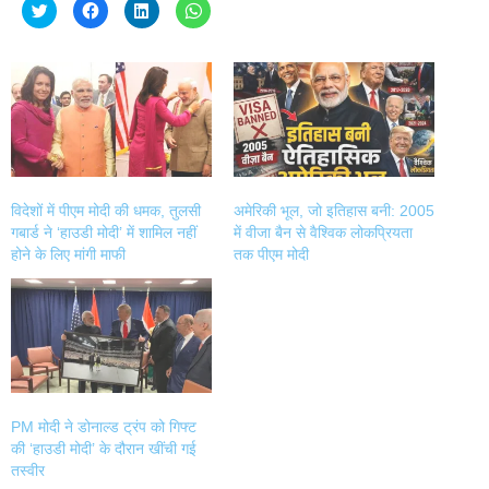
Click
Click
Click
Click
to
to
to
to
share
share
share
share
on
on
on
on
Twitter
Facebook
LinkedIn
WhatsApp
(Opens
(Opens
(Opens
(Opens
in
in
in
in
new
new
new
new
window)
window)
window)
window)
विदेशों में पीएम मोदी की धमक, तुलसी
अमेरिकी भूल, जो इतिहास बनी: 2005
गबार्ड ने ‘हाउडी मोदी’ में शामिल नहीं
में वीजा बैन से वैश्विक लोकप्रियता
होने के लिए मांगी माफी
तक पीएम मोदी
PM मोदी ने डोनाल्ड ट्रंप को गिफ्ट
की ‘हाउडी मोदी’ के दौरान खींची गई
तस्वीर