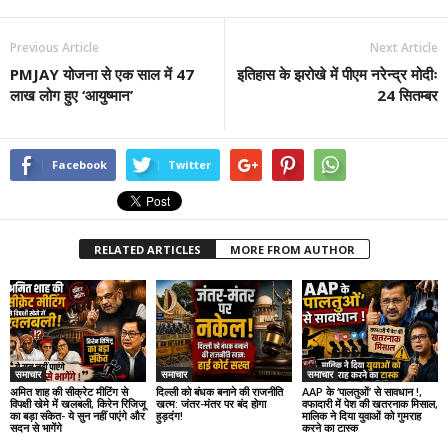
Previous Article
Next Article
PMJAY योजना से एक साल में 47
इतिहास के झरोखे में पीएम नरेन्द्र मोदीः
लाख लोग हुए ‘आयुष्मान’
24 सितम्बर
Facebook
Twitter
RELATED ARTICLES
MORE FROM AUTHOR
समाचार
समाचार
समाचार
अमित शाह की सीक्रेट मीटिंग से
दिल्ली को बंधक बनाने की राजनीति
AAP के ‘पालतुओं’ से सावधान !,
विपक्षी खेमे में खलबली, किरेन रिजिजू
खत्म: जंतर-मंतर पर बंद होगा
वफादारी में पेश की खतरनाक मिसाल,
का बड़ा संकेत- ये सुन नहीं पाएंगे और
हुड़दंग!
मालिक ने दिया युवाओं को गुमराह
सदन से भागेंगे
करने का टास्क