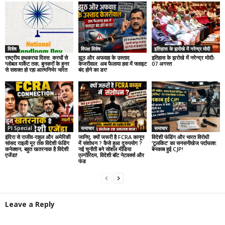
विशेष
विपक्ष विशेष
इतिहास के झरोखे में नरेन्द्र मोदी
राष्ट्रीय हथकरघा दिवस: करघों से
झूठ और अफवाह के उस्ताद
इतिहास के झरोखे में नरेन्द्र मोदीः
ग्लोबल मार्केट तक, बुनकरों के हुनर
केजरीवाल: अब फैलाया हवा में फ्लाइट
07 अगस्त
से सशक्त हो रहा आत्मनिर्भर भारत
बंद होने का डर!
PI Special
समाचार
समाचार
इंदिरा से राजीव-राहुल और अमेरिकी
जानिए, क्यों जरूरी है FCRA कानून
विदेशी फंडिंग और भारत विरोधी
सांसद राइली मूर तक विदेशी फंडिंग
में संशोधन ? कैसे हुआ दुरुपयोग ?
‘टूलकिट’ का सनसनीखेज पर्दाफाश:
कनेक्शन, बहुत खतरनाक है विदेशी
नई चुनौती बने सोशल मीडिया
बेनकाब हुई CJP!
एजेंडा!
एल्गोरिदम, विदेशी बॉट नेटवर्क्स और
फंड
Leave a Reply