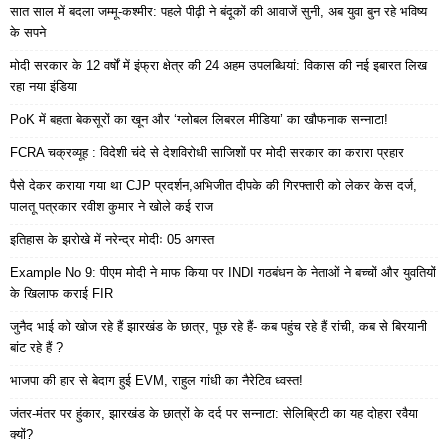
सात साल में बदला जम्मू-कश्मीर: पहले पीढ़ी ने बंदूकों की आवाजें सुनी, अब युवा बुन रहे भविष्य
के सपने
मोदी सरकार के 12 वर्षों में इंफ्रा क्षेत्र की 24 अहम उपलब्धियां: विकास की नई इबारत लिख
रहा नया इंडिया
PoK में बहता बेकसूरों का खून और ‘ग्लोबल लिबरल मीडिया’ का खौफनाक सन्नाटा!
FCRA चक्रव्यूह : विदेशी चंदे से देशविरोधी साजिशों पर मोदी सरकार का करारा प्रहार
पैसे देकर कराया गया था CJP प्रदर्शन,अभिजीत दीपके की गिरफ्तारी को लेकर केस दर्ज,
पालतू पत्रकार रवीश कुमार ने खोले कई राज
इतिहास के झरोखे में नरेन्द्र मोदीः 05 अगस्त
Example No 9: पीएम मोदी ने माफ किया पर INDI गठबंधन के नेताओं ने बच्चों और युवतियों
के खिलाफ कराई FIR
जुनैद भाई को खोज रहे हैं झारखंड के छात्र, पूछ रहे हैं- कब पहुंच रहे हैं रांची, कब से बिरयानी
बांट रहे हैं ?
भाजपा की हार से बेदाग हुई EVM, राहुल गांधी का नैरेटिव ध्वस्त!
जंतर-मंतर पर हुंकार, झारखंड के छात्रों के दर्द पर सन्नाटा: सेलिब्रिटी का यह दोहरा रवैया
क्यों?