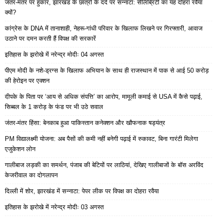
जंतर-मंतर पर हुंकार, झारखंड के छात्रों के दर्द पर सन्नाटा: सेलिब्रिटी का यह दोहरा रवैया
क्यों?
कांग्रेस के DNA में तानाशाही, नेहरू-गांधी परिवार के खिलाफ लिखने पर गिरफ्तारी, आवाज
उठाने पर दमन करती हैं विपक्ष की सरकारें
इतिहास के झरोखे में नरेन्द्र मोदीः 04 अगस्त
पीएम मोदी के नशे-ड्रग्स के खिलाफ अभियान के साथ ही राजस्थान में पाक से आई 50 करोड़
की हेरोइन पर एक्शन
दीपके के पिता पर ‘आय से अधिक संपत्ति’ का आरोप, मामूली कमाई से USA में कैसे पढ़ाई,
सिब्बल के 1 करोड़ के फंड पर भी उठे सवाल
जंतर-मंतर हिंसा: बेनकाब हुआ पाकिस्तान कनेक्शन और खौफनाक षड्यंत्र
PM विद्यालक्ष्मी योजना: अब पैसों की कमी नहीं बनेगी पढ़ाई में रुकावट, बिना गारंटी मिलेगा
एजुकेशन लोन
गालीबाज लड़की का समर्थन, पंजाब की बेटियों पर लाठियां, देखिए गालीबाजों के बॉस अरविंद
केजरीवाल का दोगलापन
दिल्ली में शोर, झारखंड में सन्नाटा: पेपर लीक पर विपक्ष का दोहरा रवैया
इतिहास के झरोखे में नरेन्द्र मोदीः 03 अगस्त