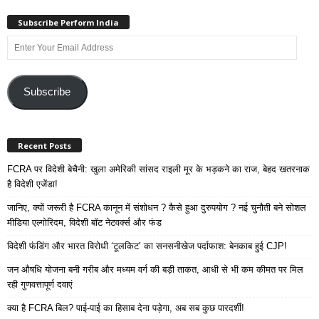
Subscribe Perform India
Enter
Your
Email
Address
Subscribe
Recent Posts
FCRA पर विदेशी बेचैनी: खुला अमेरिकी सांसद राइली मूर के भड़कने का राज, बेहद खतरनाक
है विदेशी एजेंडा!
जानिए, क्यों जरूरी है FCRA कानून में संशोधन ? कैसे हुआ दुरुपयोग ? नई चुनौती बने सोशल
मीडिया एल्गोरिदम, विदेशी बॉट नेटवर्क्स और फंड
विदेशी फंडिंग और भारत विरोधी ‘टूलकिट’ का सनसनीखेज पर्दाफाश: बेनकाब हुई CJP!
जन औषधि योजना बनी गरीब और मध्यम वर्ग की बड़ी ताकत, आधी से भी कम कीमत पर मिल
रही गुणवत्तापूर्ण दवाएं
क्या है FCRA बिल? पाई-पाई का हिसाब देना पड़ेगा, अब सब कुछ पारदर्शी!