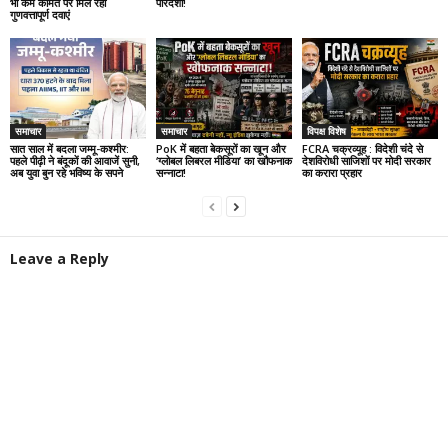
भी कम कीमत पर मिल रही
पारदर्शी!
गुणवत्तापूर्ण दवाएं
समाचार
समाचार
विपक्ष विशेष
सात साल में बदला जम्मू-कश्मीर:
PoK में बहता बेकसूरों का खून और
FCRA चक्रव्यूह : विदेशी चंदे से
पहले पीढ़ी ने बंदूकों की आवाजें सुनी,
‘ग्लोबल लिबरल मीडिया’ का खौफनाक
देशविरोधी साजिशों पर मोदी सरकार
अब युवा बुन रहे भविष्य के सपने
सन्नाटा!
का करारा प्रहार
Leave a Reply