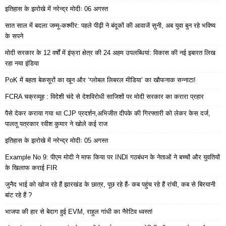
इतिहास के झरोखे में नरेन्द्र मोदीः 06 अगस्त
सात साल में बदला जम्मू-कश्मीर: पहले पीढ़ी ने बंदूकों की आवाजें सुनी, अब युवा बुन रहे भविष्य
के सपने
मोदी सरकार के 12 वर्षों में इंफ्रा क्षेत्र की 24 अहम उपलब्धियां: विकास की नई इबारत लिख
रहा नया इंडिया
PoK में बहता बेकसूरों का खून और ‘ग्लोबल लिबरल मीडिया’ का खौफनाक सन्नाटा!
FCRA चक्रव्यूह : विदेशी चंदे से देशविरोधी साजिशों पर मोदी सरकार का करारा प्रहार
पैसे देकर कराया गया था CJP प्रदर्शन,अभिजीत दीपके की गिरफ्तारी को लेकर केस दर्ज,
पालतू पत्रकार रवीश कुमार ने खोले कई राज
इतिहास के झरोखे में नरेन्द्र मोदीः 05 अगस्त
Example No 9: पीएम मोदी ने माफ किया पर INDI गठबंधन के नेताओं ने बच्चों और युवतियों
के खिलाफ कराई FIR
जुनैद भाई को खोज रहे हैं झारखंड के छात्र, पूछ रहे हैं- कब पहुंच रहे हैं रांची, कब से बिरयानी
बांट रहे हैं ?
भाजपा की हार से बेदाग हुई EVM, राहुल गांधी का नैरेटिव ध्वस्त!