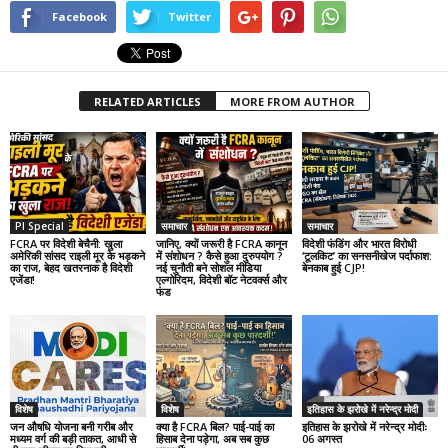
Facebook
Twitter
RELATED ARTICLES
MORE FROM AUTHOR
PI Special
समाचार
समाचार
FCRA पर विदेशी बेचैनी: खुला
जानिए, क्यों जरूरी है FCRA कानून
विदेशी फंडिंग और भारत विरोधी
अमेरिकी सांसद राइली मूर के भड़कने
में संशोधन ? कैसे हुआ दुरुपयोग ?
‘टूलकिट’ का सनसनीखेज पर्दाफाश:
का राज, बेहद खतरनाक है विदेशी
नई चुनौती बने सोशल मीडिया
बेनकाब हुई CJP!
एजेंडा!
एल्गोरिदम, विदेशी बॉट नेटवर्क्स और
फंड
विशेष
विशेष
इतिहास के झरोखे में नरेन्द्र मोदी
जन औषधि योजना बनी गरीब और
क्या है FCRA बिल? पाई-पाई का
इतिहास के झरोखे में नरेन्द्र मोदीः
मध्यम वर्ग की बड़ी ताकत, आधी से
हिसाब देना पड़ेगा, अब सब कुछ
06 अगस्त