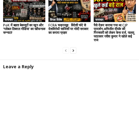
समाचार
विपक्ष विशेष
समाचार
PoK में बहता बेकसूरों का खून और
FCRA चक्रव्यूह : विदेशी चंदे से
पैसे देकर कराया गया था CJP
‘ग्लोबल लिबरल मीडिया’ का खौफनाक
देशविरोधी साजिशों पर मोदी सरकार
प्रदर्शन,अभिजीत दीपके की
सन्नाटा!
का करारा प्रहार
गिरफ्तारी को लेकर केस दर्ज, पालतू
पत्रकार रवीश कुमार ने खोले कई
राज
Leave a Reply