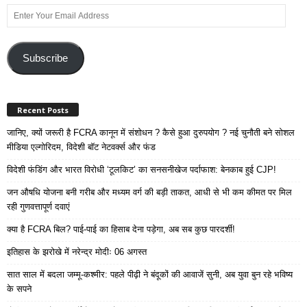
Enter
Your
Email
Address
Subscribe
Recent Posts
जानिए, क्यों जरूरी है FCRA कानून में संशोधन ? कैसे हुआ दुरुपयोग ? नई चुनौती बने सोशल
मीडिया एल्गोरिदम, विदेशी बॉट नेटवर्क्स और फंड
विदेशी फंडिंग और भारत विरोधी ‘टूलकिट’ का सनसनीखेज पर्दाफाश: बेनकाब हुई CJP!
जन औषधि योजना बनी गरीब और मध्यम वर्ग की बड़ी ताकत, आधी से भी कम कीमत पर मिल
रही गुणवत्तापूर्ण दवाएं
क्या है FCRA बिल? पाई-पाई का हिसाब देना पड़ेगा, अब सब कुछ पारदर्शी!
इतिहास के झरोखे में नरेन्द्र मोदीः 06 अगस्त
सात साल में बदला जम्मू-कश्मीर: पहले पीढ़ी ने बंदूकों की आवाजें सुनी, अब युवा बुन रहे भविष्य
के सपने