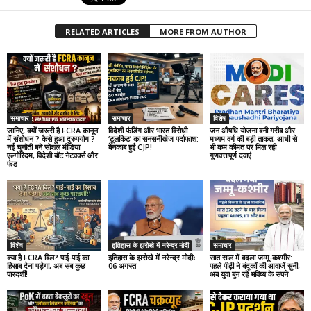
RELATED ARTICLES
MORE FROM AUTHOR
समाचार
समाचार
विशेष
जानिए, क्यों जरूरी है FCRA कानून
विदेशी फंडिंग और भारत विरोधी
जन औषधि योजना बनी गरीब और
में संशोधन ? कैसे हुआ दुरुपयोग ?
‘टूलकिट’ का सनसनीखेज पर्दाफाश:
मध्यम वर्ग की बड़ी ताकत, आधी से
नई चुनौती बने सोशल मीडिया
बेनकाब हुई CJP!
भी कम कीमत पर मिल रही
एल्गोरिदम, विदेशी बॉट नेटवर्क्स और
गुणवत्तापूर्ण दवाएं
फंड
विशेष
इतिहास के झरोखे में नरेन्द्र मोदी
समाचार
क्या है FCRA बिल? पाई-पाई का
इतिहास के झरोखे में नरेन्द्र मोदीः
सात साल में बदला जम्मू-कश्मीर:
हिसाब देना पड़ेगा, अब सब कुछ
06 अगस्त
पहले पीढ़ी ने बंदूकों की आवाजें सुनी,
पारदर्शी!
अब युवा बुन रहे भविष्य के सपने