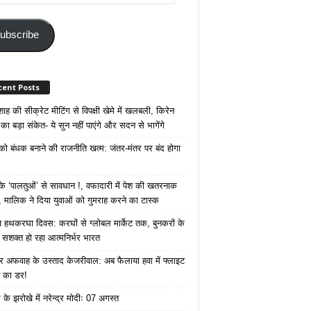
ss
ubscribe
cent Posts
ाह की सीक्रेट मीटिंग से विपक्षी खेमे में खलबली, किरेन
का बड़ा संकेत- ये सुन नहीं पाएंगे और सदन से भागेंगे
 को बंधक बनाने की राजनीति खत्म: जंतर-मंतर पर बंद होगा
 ‘पालतुओं’ से सावधान !, वफादारी में पेश की खतरनाक
 मालिक ने दिया युवाओं को गुमराह करने का टास्क
रीय हथकरघा दिवस: करघों से ग्लोबल मार्केट तक, बुनकरों के
े सशक्त हो रहा आत्मनिर्भर भारत
 अफवाह के उस्ताद केजरीवाल: अब फैलाया हवा में फ्लाइट
ने का डर!
के झरोखे में नरेन्द्र मोदीः 07 अगस्त