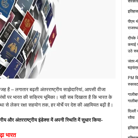
सरकारे
इतिहास 
पीएम म
राजस्थ
दीपके 
कमाई स
उठे स
जंतर-म
षड्यंत्
PM विद्
रुकावट
जह है – लगातार बढ़ती अंतरराष्ट्रीय साझेदारियां, आपसी वीजा
गालीबा
मंचों पर भारत की सक्रिय भूमिका। यही सब दिखाता है कि भारत के
गालीबा
यवस्था से लेकर रक्षा सहयोग तक, हर मोर्चे पर देश की अहमियत बढ़ी है।
दिल्ली 
रवैया
य और अंतरराष्ट्रीय इंडेक्स में अपनी स्थिति में सुधार किया-
इतिहास 
चढ़ा भारत
इतिहास 