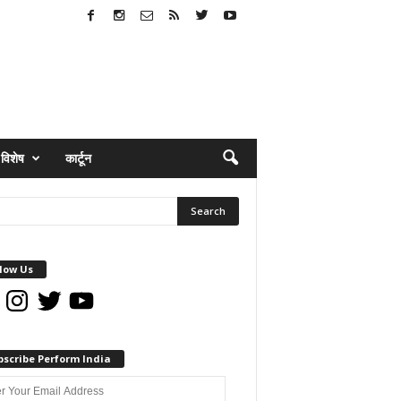
विशेष
कार्टून
low Us
book
Instagram
Twitter
YouTube
bscribe Perform India