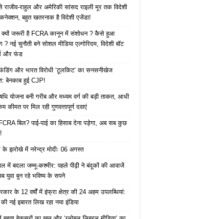
 से राजीव-राहुल और अमेरिकी सांसद राइली मूर तक विदेशी
 कनेक्शन, बहुत खतरनाक है विदेशी एजेंडा!
 क्यों जरूरी है FCRA कानून में संशोधन ? कैसे हुआ
ोग ? नई चुनौती बने सोशल मीडिया एल्गोरिदम, विदेशी बॉट
क्स और फंड
 फंडिंग और भारत विरोधी ‘टूलकिट’ का सनसनीखेज
ाश: बेनकाब हुई CJP!
ि योजना बनी गरीब और मध्यम वर्ग की बड़ी ताकत, आधी
कम कीमत पर मिल रही गुणवत्तापूर्ण दवाएं
ै FCRA बिल? पाई-पाई का हिसाब देना पड़ेगा, अब सब कुछ
!
के झरोखे में नरेन्द्र मोदीः 06 अगस्त
 में बदला जम्मू-कश्मीर: पहले पीढ़ी ने बंदूकों की आवाजें
ब युवा बुन रहे भविष्य के सपने
कार के 12 वर्षों में इंफ्रा क्षेत्र की 24 अहम उपलब्धियां:
की नई इबारत लिख रहा नया इंडिया
ं बहता बेकसूरों का खून और ‘ग्लोबल लिबरल मीडिया’ का