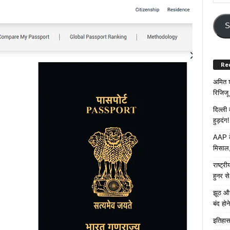
Your
Email
Addre
S
Re
अमित श
रिजिजू 
दिल्ली
हुड़दंग!
AAP के
मिसाल,
राष्ट्
हुनर स
झूठ और
बंद हो
इतिहास 