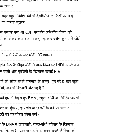
क सन्नाटा!
क्रव्यूह : विदेशी चंदे से देशविरोधी साजिशों पर मोदी
का करारा प्रहार
ेकर कराया गया था CJP प्रदर्शन,अभिजीत दीपके की
ारी को लेकर केस दर्ज, पालतू पत्रकार रवीश कुमार ने खोले
ज
के झरोखे में नरेन्द्र मोदीः 05 अगस्त
le No 9: पीएम मोदी ने माफ किया पर INDI गठबंधन के
 ने बच्चों और युवतियों के खिलाफ कराई FIR
ाई को खोज रहे हैं झारखंड के छात्र, पूछ रहे हैं- कब पहुंच
रांची, कब से बिरयानी बांट रहे हैं ?
की हार से बेदाग हुई EVM, राहुल गांधी का नैरेटिव ध्वस्त!
तर पर हुंकार, झारखंड के छात्रों के दर्द पर सन्नाटा:
िटी का यह दोहरा रवैया क्यों?
ेस के DNA में तानाशाही, नेहरू-गांधी परिवार के खिलाफ
पर गिरफ्तारी, आवाज उठाने पर दमन करती हैं विपक्ष की