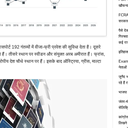
खौफना
FCRA च
सरकार 
पैसे द
गिरफ्त
कई रा
पोर्ट 192 गंतव्यों में वीजा-फ्री प्रवेश की सुविधा देता है। दूसरे
इतिहास 
े हैं। तीसरे स्थान पर स्वीडन और संयुक्त अरब अमीरात हैं। फ्रांस,
रोपीय देश चौथे स्थान पर हैं। इसके बाद ऑस्ट्रिया, ग्रीस, माल्टा
Examp
नेताओं
जुनैद भ
रहे हैं 
भाजपा 
जंतर-मं
सेलिब्र
कांग्र
लिखने 