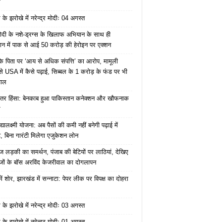
ं
के झरोखे में नरेन्द्र मोदीः 04 अगस्त
ोदी के नशे-ड्रग्स के खिलाफ अभियान के साथ ही
ान में पाक से आई 50 करोड़ की हेरोइन पर एक्शन
के पिता पर ‘आय से अधिक संपत्ति’ का आरोप, मामूली
े USA में कैसे पढ़ाई, सिब्बल के 1 करोड़ के फंड पर भी
वाल
ंतर हिंसा: बेनकाब हुआ पाकिस्तान कनेक्शन और खौफनाक
र
यालक्ष्मी योजना: अब पैसों की कमी नहीं बनेगी पढ़ाई में
, बिना गारंटी मिलेगा एजुकेशन लोन
ज लड़की का समर्थन, पंजाब की बेटियों पर लाठियां, देखिए
जों के बॉस अरविंद केजरीवाल का दोगलापन
में शोर, झारखंड में सन्नाटा: पेपर लीक पर विपक्ष का दोहरा
के झरोखे में नरेन्द्र मोदीः 03 अगस्त
के झरोखे में नरेन्द्र मोदीः 01 अगस्त