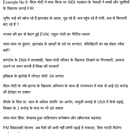
Example No 9: पीएम मोदी ने माफ किया पर INDI गठबंधन के नेताओं ने बच्चों और युवतियों
के खिलाफ कराई FIR
जुनैद भाई को खोज रहे हैं झारखंड के छात्र, पूछ रहे हैं- कब पहुंच रहे हैं रांची, कब से बिरयानी
बांट रहे हैं ?
भाजपा की हार से बेदाग हुई EVM, राहुल गांधी का नैरेटिव ध्वस्त!
जंतर-मंतर पर हुंकार, झारखंड के छात्रों के दर्द पर सन्नाटा: सेलिब्रिटी का यह दोहरा रवैया
क्यों?
कांग्रेस के DNA में तानाशाही, नेहरू-गांधी परिवार के खिलाफ लिखने पर गिरफ्तारी, आवाज
उठाने पर दमन करती हैं विपक्ष की सरकारें
इतिहास के झरोखे में नरेन्द्र मोदीः 04 अगस्त
पीएम मोदी के नशे-ड्रग्स के खिलाफ अभियान के साथ ही राजस्थान में पाक से आई 50 करोड़
की हेरोइन पर एक्शन
दीपके के पिता पर ‘आय से अधिक संपत्ति’ का आरोप, मामूली कमाई से USA में कैसे पढ़ाई,
सिब्बल के 1 करोड़ के फंड पर भी उठे सवाल
जंतर-मंतर हिंसा: बेनकाब हुआ पाकिस्तान कनेक्शन और खौफनाक षड्यंत्र
PM विद्यालक्ष्मी योजना: अब पैसों की कमी नहीं बनेगी पढ़ाई में रुकावट, बिना गारंटी मिलेगा