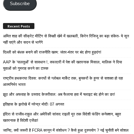
Address
Subscribe
Recent Posts
अमित शाह की सीक्रेट मीटिंग से विपक्षी खेमे में खलबली, किरेन रिजिजू का बड़ा संकेत- ये सुन
नहीं पाएंगे और सदन से भागेंगे
दिल्ली को बंधक बनाने की राजनीति खत्म: जंतर-मंतर पर बंद होगा हुड़दंग!
AAP के ‘पालतुओं’ से सावधान !, वफादारी में पेश की खतरनाक मिसाल, मालिक ने दिया
युवाओं को गुमराह करने का टास्क
राष्ट्रीय हथकरघा दिवस: करघों से ग्लोबल मार्केट तक, बुनकरों के हुनर से सशक्त हो रहा
आत्मनिर्भर भारत
झूठ और अफवाह के उस्ताद केजरीवाल: अब फैलाया हवा में फ्लाइट बंद होने का डर!
इतिहास के झरोखे में नरेन्द्र मोदीः 07 अगस्त
इंदिरा से राजीव-राहुल और अमेरिकी सांसद राइली मूर तक विदेशी फंडिंग कनेक्शन, बहुत
खतरनाक है विदेशी एजेंडा!
जानिए, क्यों जरूरी है FCRA कानून में संशोधन ? कैसे हुआ दुरुपयोग ? नई चुनौती बने सोशल