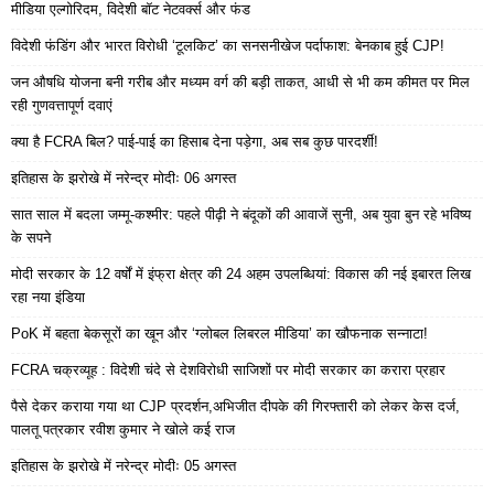
मीडिया एल्गोरिदम, विदेशी बॉट नेटवर्क्स और फंड
विदेशी फंडिंग और भारत विरोधी ‘टूलकिट’ का सनसनीखेज पर्दाफाश: बेनकाब हुई CJP!
जन औषधि योजना बनी गरीब और मध्यम वर्ग की बड़ी ताकत, आधी से भी कम कीमत पर मिल
रही गुणवत्तापूर्ण दवाएं
क्या है FCRA बिल? पाई-पाई का हिसाब देना पड़ेगा, अब सब कुछ पारदर्शी!
इतिहास के झरोखे में नरेन्द्र मोदीः 06 अगस्त
सात साल में बदला जम्मू-कश्मीर: पहले पीढ़ी ने बंदूकों की आवाजें सुनी, अब युवा बुन रहे भविष्य
के सपने
मोदी सरकार के 12 वर्षों में इंफ्रा क्षेत्र की 24 अहम उपलब्धियां: विकास की नई इबारत लिख
रहा नया इंडिया
PoK में बहता बेकसूरों का खून और ‘ग्लोबल लिबरल मीडिया’ का खौफनाक सन्नाटा!
FCRA चक्रव्यूह : विदेशी चंदे से देशविरोधी साजिशों पर मोदी सरकार का करारा प्रहार
पैसे देकर कराया गया था CJP प्रदर्शन,अभिजीत दीपके की गिरफ्तारी को लेकर केस दर्ज,
पालतू पत्रकार रवीश कुमार ने खोले कई राज
इतिहास के झरोखे में नरेन्द्र मोदीः 05 अगस्त