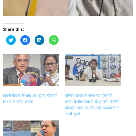
Share this:
Click
Click
Click
Click
to
to
to
to
share
share
share
share
on
on
on
on
Twitter
Facebook
LinkedIn
WhatsApp
(Opens
(Opens
(Opens
(Opens
in
in
in
in
new
new
new
new
window)
window)
window)
window)
बाबरी विवाद के बाद अब दूसरे टीएमसी
पश्चिम बंगाल में चरम पर गुंडागर्दी:
MLA ने जहर उगला
ममता के विधायक ने दी धमकी- बीजेपी
को वोट दिया तो खैर नहीं, पक्षकारों ने
साधी चुप्पी