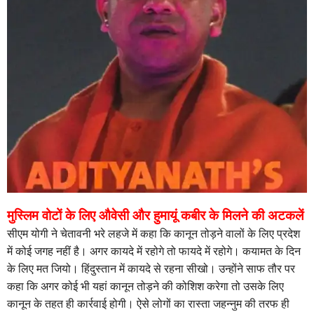
मुस्लिम वोटों के लिए औवेसी और हुमायूं कबीर के मिलने की अटकलें
सीएम योगी ने चेतावनी भरे लहजे में कहा कि कानून तोड़ने वालों के लिए प्रदेश
में कोई जगह नहीं है। अगर कायदे में रहोगे तो फायदे में रहोगे। कयामत के दिन
के लिए मत जियो। हिंदुस्तान में कायदे से रहना सीखो। उन्होंने साफ तौर पर
कहा कि अगर कोई भी यहां कानून तोड़ने की कोशिश करेगा तो उसके लिए
कानून के तहत ही कार्रवाई होगी। ऐसे लोगों का रास्ता जहन्नुम की तरफ ही