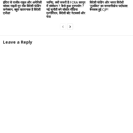
इंदिरा से राजीव-राहुल और अमेरिकी
जानिए, क्यों जरूरी है FCRA कानून
विदेशी फंडिंग और भारत विरोधी
सांसद राइली मूर तक विदेशी फंडिंग
में संशोधन ? कैसे हुआ दुरुपयोग ?
‘टूलकिट’ का सनसनीखेज पर्दाफाश:
कनेक्शन, बहुत खतरनाक है विदेशी
नई चुनौती बने सोशल मीडिया
बेनकाब हुई CJP!
एजेंडा!
एल्गोरिदम, विदेशी बॉट नेटवर्क्स और
फंड
Leave a Reply