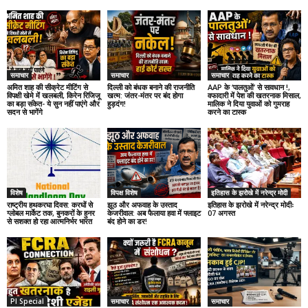
समाचार
समाचार
समाचार
अमित शाह की सीक्रेट मीटिंग से
दिल्ली को बंधक बनाने की राजनीति
AAP के ‘पालतुओं’ से सावधान !,
विपक्षी खेमे में खलबली, किरेन रिजिजू
खत्म: जंतर-मंतर पर बंद होगा
वफादारी में पेश की खतरनाक मिसाल,
का बड़ा संकेत- ये सुन नहीं पाएंगे और
हुड़दंग!
मालिक ने दिया युवाओं को गुमराह
सदन से भागेंगे
करने का टास्क
विशेष
विपक्ष विशेष
इतिहास के झरोखे में नरेन्द्र मोदी
राष्ट्रीय हथकरघा दिवस: करघों से
झूठ और अफवाह के उस्ताद
इतिहास के झरोखे में नरेन्द्र मोदीः
ग्लोबल मार्केट तक, बुनकरों के हुनर
केजरीवाल: अब फैलाया हवा में फ्लाइट
07 अगस्त
से सशक्त हो रहा आत्मनिर्भर भारत
बंद होने का डर!
PI Special
समाचार
समाचार