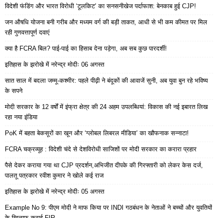
विदेशी फंडिंग और भारत विरोधी ‘टूलकिट’ का सनसनीखेज पर्दाफाश: बेनकाब हुई CJP!
जन औषधि योजना बनी गरीब और मध्यम वर्ग की बड़ी ताकत, आधी से भी कम कीमत पर मिल
रही गुणवत्तापूर्ण दवाएं
क्या है FCRA बिल? पाई-पाई का हिसाब देना पड़ेगा, अब सब कुछ पारदर्शी!
इतिहास के झरोखे में नरेन्द्र मोदीः 06 अगस्त
सात साल में बदला जम्मू-कश्मीर: पहले पीढ़ी ने बंदूकों की आवाजें सुनी, अब युवा बुन रहे भविष्य
के सपने
मोदी सरकार के 12 वर्षों में इंफ्रा क्षेत्र की 24 अहम उपलब्धियां: विकास की नई इबारत लिख
रहा नया इंडिया
PoK में बहता बेकसूरों का खून और ‘ग्लोबल लिबरल मीडिया’ का खौफनाक सन्नाटा!
FCRA चक्रव्यूह : विदेशी चंदे से देशविरोधी साजिशों पर मोदी सरकार का करारा प्रहार
पैसे देकर कराया गया था CJP प्रदर्शन,अभिजीत दीपके की गिरफ्तारी को लेकर केस दर्ज,
पालतू पत्रकार रवीश कुमार ने खोले कई राज
इतिहास के झरोखे में नरेन्द्र मोदीः 05 अगस्त
Example No 9: पीएम मोदी ने माफ किया पर INDI गठबंधन के नेताओं ने बच्चों और युवतियों
के खिलाफ कराई FIR