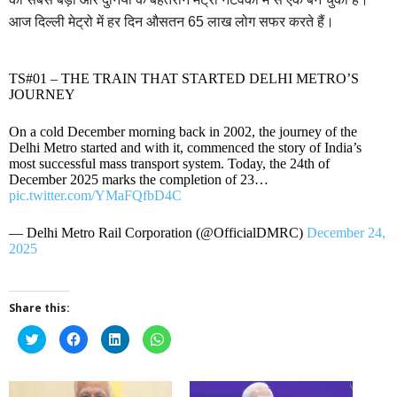
आज दिल्ली मेट्रो में हर दिन औसतन 65 लाख लोग सफर करते हैं।
TS#01 – THE TRAIN THAT STARTED DELHI METRO’S
JOURNEY
On a cold December morning back in 2002, the journey of the
Delhi Metro started and with it, commenced the story of India’s
most successful mass transport system. Today, the 24th of
December 2025 marks the completion of 23…
pic.twitter.com/YMaFQfbD4C
— Delhi Metro Rail Corporation (@OfficialDMRC)
December 24,
2025
Share this:
Click
Click
Click
Click
to
to
to
to
share
share
share
share
on
on
on
on
Twitter
Facebook
LinkedIn
WhatsApp
(Opens
(Opens
(Opens
(Opens