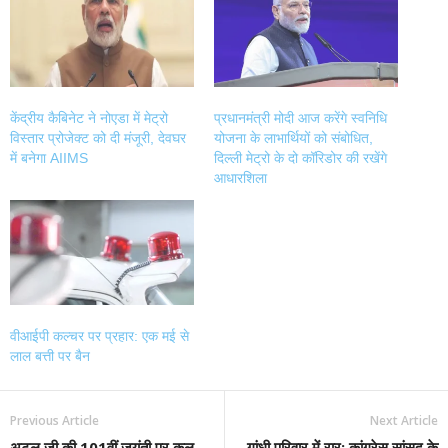
in
in
in
in
new
new
new
new
window)
window)
window)
window)
केंद्रीय कैबिनेट ने नोएडा में मेट्रो
प्रधानमंत्री मोदी आज करेंगे स्वनिधि
विस्तार प्रोजेक्ट को दी मंजूरी, देवघर
योजना के लाभार्थियों को संबोधित,
में बनेगा AIIMS
दिल्ली मेट्रो के दो कॉरिडोर की रखेंगे
आधारशिला
वीआईपी कल्चर पर प्रहार: एक मई से
लाल बत्ती पर बैन
Previous Article
Next Article
अटल जी की 101वीं जयंती पर कल
गांधी परिवार में रार: कांग्रेस सांसद के