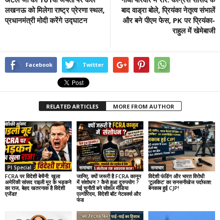
लखनऊ को मिलेगा राष्ट्र प्रेरणा स्थल,
बाद वाड्रा बोले, प्रियंका नेतृत्व संभालें
प्रधानमंत्री मोदी करेंगे उद्घाटन
और बने पीएम फेस, PK पर प्रियंका-
राहुल में खेमेबाजी
Facebook
Twitter
RELATED ARTICLES
MORE FROM AUTHOR
PI Special
समाचार
समाचार
FCRA पर विदेशी बेचैनी: खुला
जानिए, क्यों जरूरी है FCRA कानून
विदेशी फंडिंग और भारत विरोधी
अमेरिकी सांसद राइली मूर के भड़कने
में संशोधन ? कैसे हुआ दुरुपयोग ?
‘टूलकिट’ का सनसनीखेज पर्दाफाश:
का राज, बेहद खतरनाक है विदेशी
नई चुनौती बने सोशल मीडिया
बेनकाब हुई CJP!
एजेंडा!
एल्गोरिदम, विदेशी बॉट नेटवर्क्स और
फंड