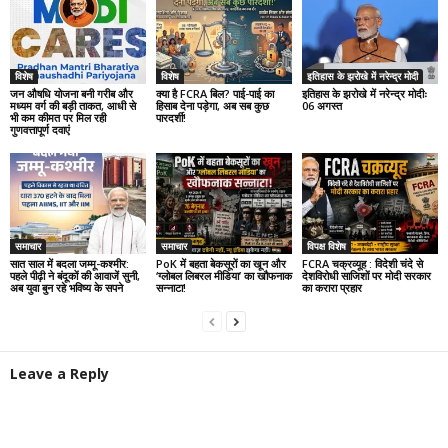
विशेष
विशेष
इतिहास के झरोखे में नरेन्द्र मोदी
जन औषधि योजना बनी गरीब और
क्या है FCRA बिल? पाई-पाई का
इतिहास के झरोखे में नरेन्द्र मोदीः
मध्यम वर्ग की बड़ी ताकत, आधी से
हिसाब देना पड़ेगा, अब सब कुछ
06 अगस्त
भी कम कीमत पर मिल रही
पारदर्शी!
गुणवत्तापूर्ण दवाएं
समाचार
समाचार
विपक्ष विशेष
सात साल में बदला जम्मू-कश्मीर:
PoK में बहता बेकसूरों का खून और
FCRA चक्रव्यूह : विदेशी चंदे से
पहले पीढ़ी ने बंदूकों की आवाजें सुनी,
‘ग्लोबल लिबरल मीडिया’ का खौफनाक
देशविरोधी साजिशों पर मोदी सरकार
अब युवा बुन रहे भविष्य के सपने
सन्नाटा!
का करारा प्रहार
Leave a Reply