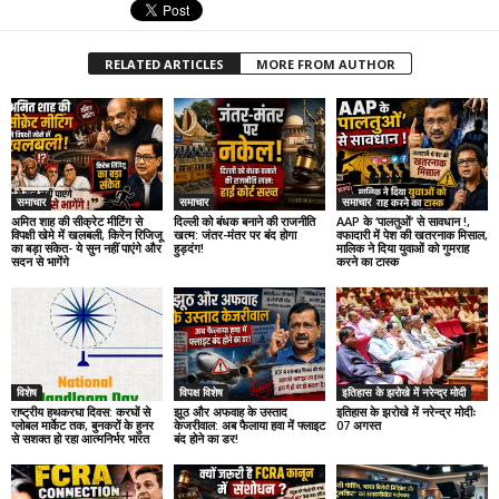
RELATED ARTICLES
MORE FROM AUTHOR
समाचार
समाचार
समाचार
अमित शाह की सीक्रेट मीटिंग से
दिल्ली को बंधक बनाने की राजनीति
AAP के ‘पालतुओं’ से सावधान !,
विपक्षी खेमे में खलबली, किरेन रिजिजू
खत्म: जंतर-मंतर पर बंद होगा
वफादारी में पेश की खतरनाक मिसाल,
का बड़ा संकेत- ये सुन नहीं पाएंगे और
हुड़दंग!
मालिक ने दिया युवाओं को गुमराह
सदन से भागेंगे
करने का टास्क
विशेष
विपक्ष विशेष
इतिहास के झरोखे में नरेन्द्र मोदी
राष्ट्रीय हथकरघा दिवस: करघों से
झूठ और अफवाह के उस्ताद
इतिहास के झरोखे में नरेन्द्र मोदीः
ग्लोबल मार्केट तक, बुनकरों के हुनर
केजरीवाल: अब फैलाया हवा में फ्लाइट
07 अगस्त
से सशक्त हो रहा आत्मनिर्भर भारत
बंद होने का डर!