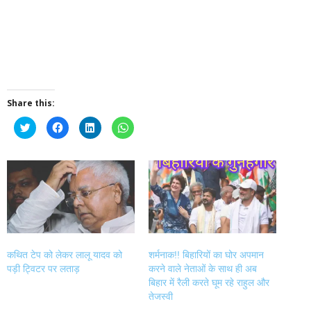
Share this:
Click
Click
Click
Click
to
to
to
to
share
share
share
share
on
on
on
on
Twitter
Facebook
LinkedIn
WhatsApp
(Opens
(Opens
(Opens
(Opens
in
in
in
in
new
new
new
new
window)
window)
window)
window)
कथित टेप को लेकर लालू यादव को
शर्मनाक!! बिहारियों का घोर अपमान
पड़ी ट्विटर पर लताड़
करने वाले नेताओं के साथ ही अब
बिहार में रैली करते घूम रहे राहुल और
तेजस्वी