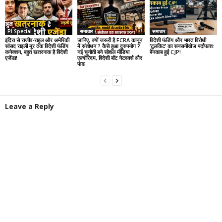
PI Special
समाचार
समाचार
इंदिरा से राजीव-राहुल और अमेरिकी
जानिए, क्यों जरूरी है FCRA कानून
विदेशी फंडिंग और भारत विरोधी
सांसद राइली मूर तक विदेशी फंडिंग
में संशोधन ? कैसे हुआ दुरुपयोग ?
‘टूलकिट’ का सनसनीखेज पर्दाफाश:
कनेक्शन, बहुत खतरनाक है विदेशी
नई चुनौती बने सोशल मीडिया
बेनकाब हुई CJP!
एजेंडा!
एल्गोरिदम, विदेशी बॉट नेटवर्क्स और
फंड
Leave a Reply