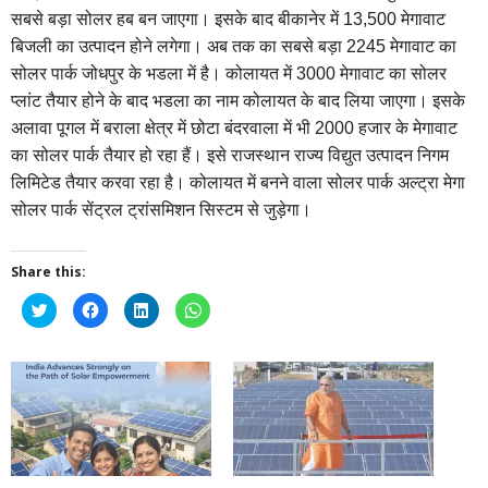
सबसे बड़ा सोलर हब बन जाएगा। इसके बाद बीकानेर में 13,500 मेगावाट
बिजली का उत्पादन होने लगेगा। अब तक का सबसे बड़ा 2245 मेगावाट का
सोलर पार्क जोधपुर के भडला में है। कोलायत में 3000 मेगावाट का सोलर
प्लांट तैयार होने के बाद भडला का नाम कोलायत के बाद लिया जाएगा। इसके
अलावा पूगल में बराला क्षेत्र में छोटा बंदरवाला में भी 2000 हजार के मेगावाट
का सोलर पार्क तैयार हो रहा हैं। इसे राजस्थान राज्य विद्युत उत्पादन निगम
लिमिटेड तैयार करवा रहा है। कोलायत में बनने वाला सोलर पार्क अल्ट्रा मेगा
सोलर पार्क सेंट्रल ट्रांसमिशन सिस्टम से जुड़ेगा।
Share this:
Click
Click
Click
Click
to
to
to
to
share
share
share
share
on
on
on
on
Twitter
Facebook
LinkedIn
WhatsApp
(Opens
(Opens
(Opens
(Opens
in
in
in
in
new
new
new
new
window)
window)
window)
window)