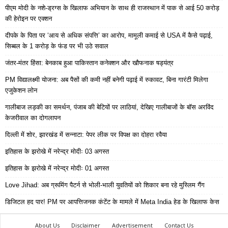
पीएम मोदी के नशे-ड्रग्स के खिलाफ अभियान के साथ ही राजस्थान में पाक से आई 50 करोड़
की हेरोइन पर एक्शन
दीपके के पिता पर ‘आय से अधिक संपत्ति’ का आरोप, मामूली कमाई से USA में कैसे पढ़ाई,
सिब्बल के 1 करोड़ के फंड पर भी उठे सवाल
जंतर-मंतर हिंसा: बेनकाब हुआ पाकिस्तान कनेक्शन और खौफनाक षड्यंत्र
PM विद्यालक्ष्मी योजना: अब पैसों की कमी नहीं बनेगी पढ़ाई में रुकावट, बिना गारंटी मिलेगा
एजुकेशन लोन
गालीबाज लड़की का समर्थन, पंजाब की बेटियों पर लाठियां, देखिए गालीबाजों के बॉस अरविंद
केजरीवाल का दोगलापन
दिल्ली में शोर, झारखंड में सन्नाटा: पेपर लीक पर विपक्ष का दोहरा रवैया
इतिहास के झरोखे में नरेन्द्र मोदीः 03 अगस्त
इतिहास के झरोखे में नरेन्द्र मोदीः 01 अगस्त
Love Jihad: अब ग्रूमिंग पैटर्न से भोली-भाली युवतियों को शिकार बना रहे मुस्लिम गैंग
डिजिटल हद पार! PM पर आपत्तिजनक कंटेंट के मामले में Meta India हेड के खिलाफ केस
About Us
Disclaimer
Advertisement
Contact Us