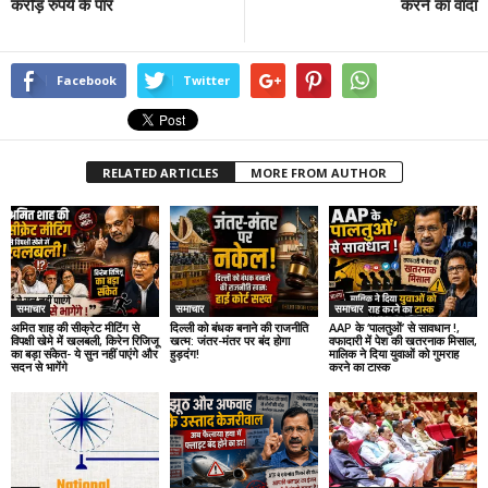
करोड़ रुपये के पार
करने का वादा
Facebook
Twitter
RELATED ARTICLES
MORE FROM AUTHOR
समाचार
समाचार
समाचार
अमित शाह की सीक्रेट मीटिंग से
दिल्ली को बंधक बनाने की राजनीति
AAP के ‘पालतुओं’ से सावधान !,
विपक्षी खेमे में खलबली, किरेन रिजिजू
खत्म: जंतर-मंतर पर बंद होगा
वफादारी में पेश की खतरनाक मिसाल,
का बड़ा संकेत- ये सुन नहीं पाएंगे और
हुड़दंग!
मालिक ने दिया युवाओं को गुमराह
सदन से भागेंगे
करने का टास्क