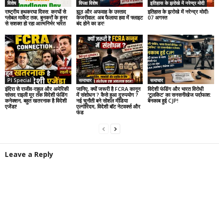
विशेष
विपक्ष विशेष
इतिहास के झरोखे में नरेन्द्र मोदी
राष्ट्रीय हथकरघा दिवस: करघों से
झूठ और अफवाह के उस्ताद
इतिहास के झरोखे में नरेन्द्र मोदीः
ग्लोबल मार्केट तक, बुनकरों के हुनर
केजरीवाल: अब फैलाया हवा में फ्लाइट
07 अगस्त
से सशक्त हो रहा आत्मनिर्भर भारत
बंद होने का डर!
PI Special
समाचार
समाचार
इंदिरा से राजीव-राहुल और अमेरिकी
जानिए, क्यों जरूरी है FCRA कानून
विदेशी फंडिंग और भारत विरोधी
सांसद राइली मूर तक विदेशी फंडिंग
में संशोधन ? कैसे हुआ दुरुपयोग ?
‘टूलकिट’ का सनसनीखेज पर्दाफाश:
कनेक्शन, बहुत खतरनाक है विदेशी
नई चुनौती बने सोशल मीडिया
बेनकाब हुई CJP!
एजेंडा!
एल्गोरिदम, विदेशी बॉट नेटवर्क्स और
फंड
Leave a Reply