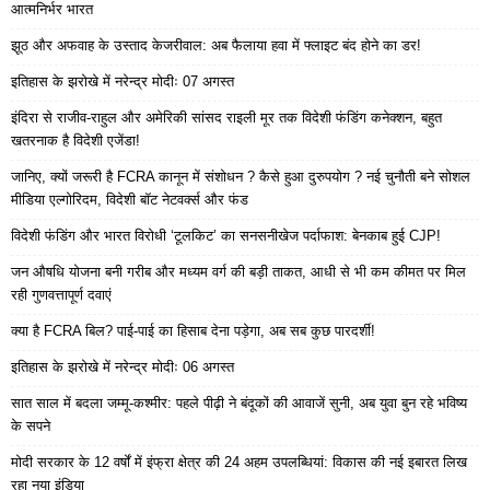
आत्मनिर्भर भारत
झूठ और अफवाह के उस्ताद केजरीवाल: अब फैलाया हवा में फ्लाइट बंद होने का डर!
इतिहास के झरोखे में नरेन्द्र मोदीः 07 अगस्त
इंदिरा से राजीव-राहुल और अमेरिकी सांसद राइली मूर तक विदेशी फंडिंग कनेक्शन, बहुत
खतरनाक है विदेशी एजेंडा!
जानिए, क्यों जरूरी है FCRA कानून में संशोधन ? कैसे हुआ दुरुपयोग ? नई चुनौती बने सोशल
मीडिया एल्गोरिदम, विदेशी बॉट नेटवर्क्स और फंड
विदेशी फंडिंग और भारत विरोधी ‘टूलकिट’ का सनसनीखेज पर्दाफाश: बेनकाब हुई CJP!
जन औषधि योजना बनी गरीब और मध्यम वर्ग की बड़ी ताकत, आधी से भी कम कीमत पर मिल
रही गुणवत्तापूर्ण दवाएं
क्या है FCRA बिल? पाई-पाई का हिसाब देना पड़ेगा, अब सब कुछ पारदर्शी!
इतिहास के झरोखे में नरेन्द्र मोदीः 06 अगस्त
सात साल में बदला जम्मू-कश्मीर: पहले पीढ़ी ने बंदूकों की आवाजें सुनी, अब युवा बुन रहे भविष्य
के सपने
मोदी सरकार के 12 वर्षों में इंफ्रा क्षेत्र की 24 अहम उपलब्धियां: विकास की नई इबारत लिख
रहा नया इंडिया