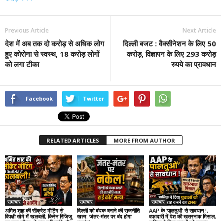
Previous Article
Next Article
देश में अब तक दो करोड़ से अधिक लोग
दिल्ली बजट : वैक्सीनेशन के लिए 50
हुए कोरोना से स्वस्थ, 18 करोड़ लोगों
करोड़, विज्ञापन के लिए 293 करोड़
को लगा टीका
रुपये का प्रावधान
Facebook
Twitter
RELATED ARTICLES
MORE FROM AUTHOR
समाचार
समाचार
समाचार
अमित शाह की सीक्रेट मीटिंग से
दिल्ली को बंधक बनाने की राजनीति
AAP के ‘पालतुओं’ से सावधान !,
विपक्षी खेमे में खलबली, किरेन रिजिजू
खत्म: जंतर-मंतर पर बंद होगा
वफादारी में पेश की खतरनाक मिसाल,