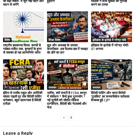
का बड़ा संकेत- ये सुन नहीं पाएंगे और
हुड़दंग!
मालिक ने दिया युवाओं को गुमराह
सदन से भागेंगे
करने का टास्क
विशेष
विपक्ष विशेष
इतिहास के झरोखे में नरेन्द्र मोदी
राष्ट्रीय हथकरघा दिवस: करघों से
झूठ और अफवाह के उस्ताद
इतिहास के झरोखे में नरेन्द्र मोदीः
ग्लोबल मार्केट तक, बुनकरों के हुनर
केजरीवाल: अब फैलाया हवा में फ्लाइट
07 अगस्त
से सशक्त हो रहा आत्मनिर्भर भारत
बंद होने का डर!
PI Special
समाचार
समाचार
इंदिरा से राजीव-राहुल और अमेरिकी
जानिए, क्यों जरूरी है FCRA कानून
विदेशी फंडिंग और भारत विरोधी
सांसद राइली मूर तक विदेशी फंडिंग
में संशोधन ? कैसे हुआ दुरुपयोग ?
‘टूलकिट’ का सनसनीखेज पर्दाफाश:
कनेक्शन, बहुत खतरनाक है विदेशी
नई चुनौती बने सोशल मीडिया
बेनकाब हुई CJP!
एजेंडा!
एल्गोरिदम, विदेशी बॉट नेटवर्क्स और
फंड
Leave a Reply