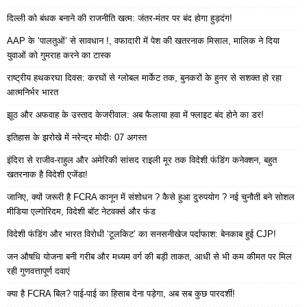
दिल्ली को बंधक बनाने की राजनीति खत्म: जंतर-मंतर पर बंद होगा हुड़दंग!
AAP के ‘पालतुओं’ से सावधान !, वफादारी में पेश की खतरनाक मिसाल, मालिक ने दिया
युवाओं को गुमराह करने का टास्क
राष्ट्रीय हथकरघा दिवस: करघों से ग्लोबल मार्केट तक, बुनकरों के हुनर से सशक्त हो रहा
आत्मनिर्भर भारत
झूठ और अफवाह के उस्ताद केजरीवाल: अब फैलाया हवा में फ्लाइट बंद होने का डर!
इतिहास के झरोखे में नरेन्द्र मोदीः 07 अगस्त
इंदिरा से राजीव-राहुल और अमेरिकी सांसद राइली मूर तक विदेशी फंडिंग कनेक्शन, बहुत
खतरनाक है विदेशी एजेंडा!
जानिए, क्यों जरूरी है FCRA कानून में संशोधन ? कैसे हुआ दुरुपयोग ? नई चुनौती बने सोशल
मीडिया एल्गोरिदम, विदेशी बॉट नेटवर्क्स और फंड
विदेशी फंडिंग और भारत विरोधी ‘टूलकिट’ का सनसनीखेज पर्दाफाश: बेनकाब हुई CJP!
जन औषधि योजना बनी गरीब और मध्यम वर्ग की बड़ी ताकत, आधी से भी कम कीमत पर मिल
रही गुणवत्तापूर्ण दवाएं
क्या है FCRA बिल? पाई-पाई का हिसाब देना पड़ेगा, अब सब कुछ पारदर्शी!