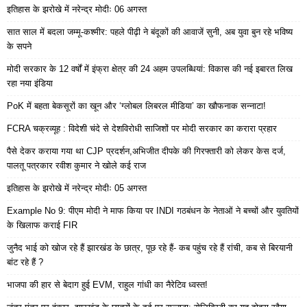
इतिहास के झरोखे में नरेन्द्र मोदीः 06 अगस्त
सात साल में बदला जम्मू-कश्मीर: पहले पीढ़ी ने बंदूकों की आवाजें सुनी, अब युवा बुन रहे भविष्य
के सपने
मोदी सरकार के 12 वर्षों में इंफ्रा क्षेत्र की 24 अहम उपलब्धियां: विकास की नई इबारत लिख
रहा नया इंडिया
PoK में बहता बेकसूरों का खून और ‘ग्लोबल लिबरल मीडिया’ का खौफनाक सन्नाटा!
FCRA चक्रव्यूह : विदेशी चंदे से देशविरोधी साजिशों पर मोदी सरकार का करारा प्रहार
पैसे देकर कराया गया था CJP प्रदर्शन,अभिजीत दीपके की गिरफ्तारी को लेकर केस दर्ज,
पालतू पत्रकार रवीश कुमार ने खोले कई राज
इतिहास के झरोखे में नरेन्द्र मोदीः 05 अगस्त
Example No 9: पीएम मोदी ने माफ किया पर INDI गठबंधन के नेताओं ने बच्चों और युवतियों
के खिलाफ कराई FIR
जुनैद भाई को खोज रहे हैं झारखंड के छात्र, पूछ रहे हैं- कब पहुंच रहे हैं रांची, कब से बिरयानी
बांट रहे हैं ?
भाजपा की हार से बेदाग हुई EVM, राहुल गांधी का नैरेटिव ध्वस्त!