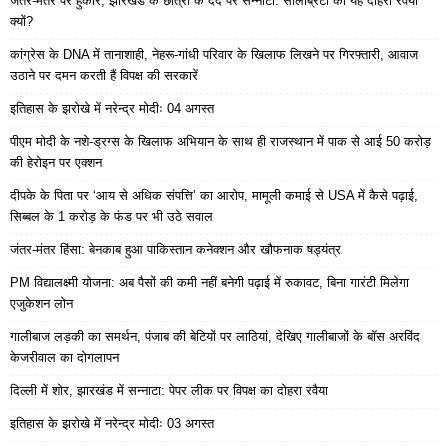
जंतर-मंतर पर हुंकार, झारखंड के छात्रों के दर्द पर सन्नाटा: सेलिब्रिटी का यह दोहरा रवैया
क्यों?
कांग्रेस के DNA में तानाशाही, नेहरू-गांधी परिवार के खिलाफ लिखने पर गिरफ्तारी, आवाज
उठाने पर दमन करती हैं विपक्ष की सरकारें
इतिहास के झरोखे में नरेन्द्र मोदीः 04 अगस्त
पीएम मोदी के नशे-ड्रग्स के खिलाफ अभियान के साथ ही राजस्थान में पाक से आई 50 करोड़
की हेरोइन पर एक्शन
दीपके के पिता पर ‘आय से अधिक संपत्ति’ का आरोप, मामूली कमाई से USA में कैसे पढ़ाई,
सिब्बल के 1 करोड़ के फंड पर भी उठे सवाल
जंतर-मंतर हिंसा: बेनकाब हुआ पाकिस्तान कनेक्शन और खौफनाक षड्यंत्र
PM विद्यालक्ष्मी योजना: अब पैसों की कमी नहीं बनेगी पढ़ाई में रुकावट, बिना गारंटी मिलेगा
एजुकेशन लोन
गालीबाज लड़की का समर्थन, पंजाब की बेटियों पर लाठियां, देखिए गालीबाजों के बॉस अरविंद
केजरीवाल का दोगलापन
दिल्ली में शोर, झारखंड में सन्नाटा: पेपर लीक पर विपक्ष का दोहरा रवैया
इतिहास के झरोखे में नरेन्द्र मोदीः 03 अगस्त