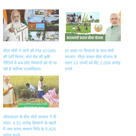
share
share
share
share
on
on
on
on
Twitter
Facebook
LinkedIn
WhatsApp
(Opens
(Opens
(Opens
(Opens
in
in
in
in
new
new
new
new
window)
window)
window)
window)
पीएम मोदी ने जारी की PM-KISAN
हर कदम पर किसानों के साथ मोदी
की 9वीं किस्त, बोले देश की कृषि
सरकार, पीएम फसल बीमा योजना के
नीतियों में अब छोटे किसानों को दी जा
तहत 10 राज्यों को दिए 1,008 करोड़
रही है सर्वोच्च प्राथमिकता
रुपये
लॉकडाउन के बीच मोदी सरकार ने दी
राहत, 4.91 करोड़ किसानों के खातों
में जमा कराए सम्मान निधि के 9,826
करोड़ रुपये