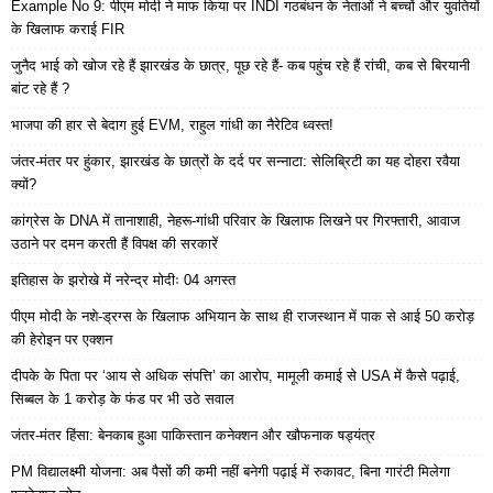
Example No 9: पीएम मोदी ने माफ किया पर INDI गठबंधन के नेताओं ने बच्चों और युवतियों
के खिलाफ कराई FIR
जुनैद भाई को खोज रहे हैं झारखंड के छात्र, पूछ रहे हैं- कब पहुंच रहे हैं रांची, कब से बिरयानी
बांट रहे हैं ?
भाजपा की हार से बेदाग हुई EVM, राहुल गांधी का नैरेटिव ध्वस्त!
जंतर-मंतर पर हुंकार, झारखंड के छात्रों के दर्द पर सन्नाटा: सेलिब्रिटी का यह दोहरा रवैया
क्यों?
कांग्रेस के DNA में तानाशाही, नेहरू-गांधी परिवार के खिलाफ लिखने पर गिरफ्तारी, आवाज
उठाने पर दमन करती हैं विपक्ष की सरकारें
इतिहास के झरोखे में नरेन्द्र मोदीः 04 अगस्त
पीएम मोदी के नशे-ड्रग्स के खिलाफ अभियान के साथ ही राजस्थान में पाक से आई 50 करोड़
की हेरोइन पर एक्शन
दीपके के पिता पर ‘आय से अधिक संपत्ति’ का आरोप, मामूली कमाई से USA में कैसे पढ़ाई,
सिब्बल के 1 करोड़ के फंड पर भी उठे सवाल
जंतर-मंतर हिंसा: बेनकाब हुआ पाकिस्तान कनेक्शन और खौफनाक षड्यंत्र
PM विद्यालक्ष्मी योजना: अब पैसों की कमी नहीं बनेगी पढ़ाई में रुकावट, बिना गारंटी मिलेगा