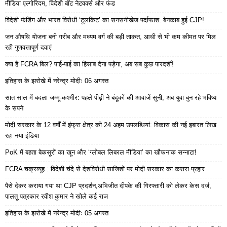
मीडिया एल्गोरिदम, विदेशी बॉट नेटवर्क्स और फंड
विदेशी फंडिंग और भारत विरोधी ‘टूलकिट’ का सनसनीखेज पर्दाफाश: बेनकाब हुई CJP!
जन औषधि योजना बनी गरीब और मध्यम वर्ग की बड़ी ताकत, आधी से भी कम कीमत पर मिल
रही गुणवत्तापूर्ण दवाएं
क्या है FCRA बिल? पाई-पाई का हिसाब देना पड़ेगा, अब सब कुछ पारदर्शी!
इतिहास के झरोखे में नरेन्द्र मोदीः 06 अगस्त
सात साल में बदला जम्मू-कश्मीर: पहले पीढ़ी ने बंदूकों की आवाजें सुनी, अब युवा बुन रहे भविष्य
के सपने
मोदी सरकार के 12 वर्षों में इंफ्रा क्षेत्र की 24 अहम उपलब्धियां: विकास की नई इबारत लिख
रहा नया इंडिया
PoK में बहता बेकसूरों का खून और ‘ग्लोबल लिबरल मीडिया’ का खौफनाक सन्नाटा!
FCRA चक्रव्यूह : विदेशी चंदे से देशविरोधी साजिशों पर मोदी सरकार का करारा प्रहार
पैसे देकर कराया गया था CJP प्रदर्शन,अभिजीत दीपके की गिरफ्तारी को लेकर केस दर्ज,
पालतू पत्रकार रवीश कुमार ने खोले कई राज
इतिहास के झरोखे में नरेन्द्र मोदीः 05 अगस्त