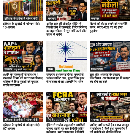
इतिहास के झरोखे में नरेन्द्र मोदी
समाचार
समाचार
इतिहास के झरोखे में नरेन्द्र मोदीः
अमित शाह की सीक्रेट मीटिंग से
दिल्ली को बंधक बनाने की राजनीति
10 अगस्त
विपक्षी खेमे में खलबली, किरेन रिजिजू
खत्म: जंतर-मंतर पर बंद होगा
का बड़ा संकेत- ये सुन नहीं पाएंगे और
हुड़दंग!
सदन से भागेंगे
समाचार
विशेष
विपक्ष विशेष
AAP के ‘पालतुओं’ से सावधान !,
राष्ट्रीय हथकरघा दिवस: करघों से
झूठ और अफवाह के उस्ताद
वफादारी में पेश की खतरनाक मिसाल,
ग्लोबल मार्केट तक, बुनकरों के हुनर
केजरीवाल: अब फैलाया हवा में फ्लाइट
मालिक ने दिया युवाओं को गुमराह
से सशक्त हो रहा आत्मनिर्भर भारत
बंद होने का डर!
करने का टास्क
इतिहास के झरोखे में नरेन्द्र मोदी
PI Special
समाचार
इतिहास के झरोखे में नरेन्द्र मोदीः
इंदिरा से राजीव-राहुल और अमेरिकी
जानिए, क्यों जरूरी है FCRA कानून
07 अगस्त
सांसद राइली मूर तक विदेशी फंडिंग
में संशोधन ? कैसे हुआ दुरुपयोग ?
कनेक्शन, बहुत खतरनाक है विदेशी
नई चुनौती बने सोशल मीडिया