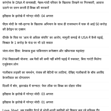
कांग्रेस के DNA में तानाशाही, नेहरू-गांधी परिवार के खिलाफ लिखने पर गिरफ्तारी, आवाज
उठाने पर दमन करती हैं विपक्ष की सरकारें
इतिहास के झरोखे में नरेन्द्र मोदीः 04 अगस्त
पीएम मोदी के नशे-ड्रग्स के खिलाफ अभियान के साथ ही राजस्थान में पाक से आई 50 करोड़
की हेरोइन पर एक्शन
दीपके के पिता पर ‘आय से अधिक संपत्ति’ का आरोप, मामूली कमाई से USA में कैसे पढ़ाई,
सिब्बल के 1 करोड़ के फंड पर भी उठे सवाल
जंतर-मंतर हिंसा: बेनकाब हुआ पाकिस्तान कनेक्शन और खौफनाक षड्यंत्र
PM विद्यालक्ष्मी योजना: अब पैसों की कमी नहीं बनेगी पढ़ाई में रुकावट, बिना गारंटी मिलेगा
एजुकेशन लोन
गालीबाज लड़की का समर्थन, पंजाब की बेटियों पर लाठियां, देखिए गालीबाजों के बॉस अरविंद
केजरीवाल का दोगलापन
दिल्ली में शोर, झारखंड में सन्नाटा: पेपर लीक पर विपक्ष का दोहरा रवैया
इतिहास के झरोखे में नरेन्द्र मोदीः 03 अगस्त
इतिहास के झरोखे में नरेन्द्र मोदीः 01 अगस्त
Love Jihad: अब ग्रूमिंग पैटर्न से भोली-भाली युवतियों को शिकार बना रहे मुस्लिम गैंग