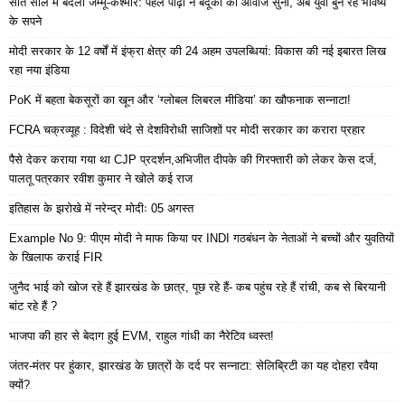
सात साल में बदला जम्मू-कश्मीर: पहले पीढ़ी ने बंदूकों की आवाजें सुनी, अब युवा बुन रहे भविष्य
के सपने
मोदी सरकार के 12 वर्षों में इंफ्रा क्षेत्र की 24 अहम उपलब्धियां: विकास की नई इबारत लिख
रहा नया इंडिया
PoK में बहता बेकसूरों का खून और ‘ग्लोबल लिबरल मीडिया’ का खौफनाक सन्नाटा!
FCRA चक्रव्यूह : विदेशी चंदे से देशविरोधी साजिशों पर मोदी सरकार का करारा प्रहार
पैसे देकर कराया गया था CJP प्रदर्शन,अभिजीत दीपके की गिरफ्तारी को लेकर केस दर्ज,
पालतू पत्रकार रवीश कुमार ने खोले कई राज
इतिहास के झरोखे में नरेन्द्र मोदीः 05 अगस्त
Example No 9: पीएम मोदी ने माफ किया पर INDI गठबंधन के नेताओं ने बच्चों और युवतियों
के खिलाफ कराई FIR
जुनैद भाई को खोज रहे हैं झारखंड के छात्र, पूछ रहे हैं- कब पहुंच रहे हैं रांची, कब से बिरयानी
बांट रहे हैं ?
भाजपा की हार से बेदाग हुई EVM, राहुल गांधी का नैरेटिव ध्वस्त!
जंतर-मंतर पर हुंकार, झारखंड के छात्रों के दर्द पर सन्नाटा: सेलिब्रिटी का यह दोहरा रवैया
क्यों?