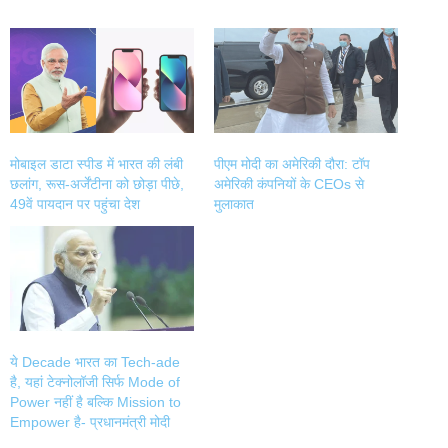
share
share
share
share
on
on
on
on
Twitter
Facebook
LinkedIn
WhatsApp
(Opens
(Opens
(Opens
(Opens
in
in
in
in
new
new
new
new
window)
window)
window)
window)
मोबाइल डाटा स्पीड में भारत की लंबी
पीएम मोदी का अमेरिकी दौरा: टॉप
छलांग, रूस-अर्जेंटीना को छोड़ा पीछे,
अमेरिकी कंपनियों के CEOs से
49वें पायदान पर पहुंचा देश
मुलाकात
ये Decade भारत का Tech-ade
है, यहां टेक्नोलॉजी सिर्फ Mode of
Power नहीं है बल्कि Mission to
Empower है- प्रधानमंत्री मोदी