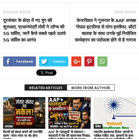
Previous Article
Next Article
दूरसंचार के क्षेत्र में नए युग की
केजरीवाल ने गुजरात के AAP अध्यक्ष
शुरुआत, प्रधानमंत्री मोदी ने लॉन्च की
गोपाल इटालिया से मांगा इस्तीफा, ऑटो
5G सर्विस, जानें कैसे सबसे पहले उठाये
चालक के साथ उनके पूर्व नियोजित
5G सर्विस का आनंद
कार्यक्रम का पर्दाफाश होने से है नाराज
Facebook
Twitter
RELATED ARTICLES
MORE FROM AUTHOR
समाचार
समाचार
विशेष
दिल्ली को बंधक बनाने की राजनीति
AAP के ‘पालतुओं’ से सावधान !,
राष्ट्रीय हथकरघा दिवस: करघों से
खत्म: जंतर-मंतर पर बंद होगा
वफादारी में पेश की खतरनाक मिसाल,
ग्लोबल मार्केट तक, बुनकरों के हुनर