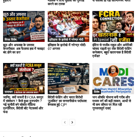
हुड़दंग!
मालिक ने दिया युवाओं को गुमराह
से सशक्त हो रहा आत्मनिर्भर भारत
करने का टास्क
विपक्ष विशेष
इतिहास के झरोखे में नरेन्द्र मोदी
PI Special
झूठ और अफवाह के उस्ताद
इतिहास के झरोखे में नरेन्द्र मोदीः
इंदिरा से राजीव-राहुल और अमेरिकी
केजरीवाल: अब फैलाया हवा में फ्लाइट
07 अगस्त
सांसद राइली मूर तक विदेशी फंडिंग
बंद होने का डर!
कनेक्शन, बहुत खतरनाक है विदेशी
एजेंडा!
समाचार
समाचार
विशेष
जानिए, क्यों जरूरी है FCRA कानून
विदेशी फंडिंग और भारत विरोधी
जन औषधि योजना बनी गरीब और
में संशोधन ? कैसे हुआ दुरुपयोग ?
‘टूलकिट’ का सनसनीखेज पर्दाफाश:
मध्यम वर्ग की बड़ी ताकत, आधी से
नई चुनौती बने सोशल मीडिया
बेनकाब हुई CJP!
भी कम कीमत पर मिल रही
एल्गोरिदम, विदेशी बॉट नेटवर्क्स और
गुणवत्तापूर्ण दवाएं
फंड