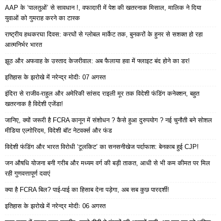
AAP के ‘पालतुओं’ से सावधान !, वफादारी में पेश की खतरनाक मिसाल, मालिक ने दिया
युवाओं को गुमराह करने का टास्क
राष्ट्रीय हथकरघा दिवस: करघों से ग्लोबल मार्केट तक, बुनकरों के हुनर से सशक्त हो रहा
आत्मनिर्भर भारत
झूठ और अफवाह के उस्ताद केजरीवाल: अब फैलाया हवा में फ्लाइट बंद होने का डर!
इतिहास के झरोखे में नरेन्द्र मोदीः 07 अगस्त
इंदिरा से राजीव-राहुल और अमेरिकी सांसद राइली मूर तक विदेशी फंडिंग कनेक्शन, बहुत
खतरनाक है विदेशी एजेंडा!
जानिए, क्यों जरूरी है FCRA कानून में संशोधन ? कैसे हुआ दुरुपयोग ? नई चुनौती बने सोशल
मीडिया एल्गोरिदम, विदेशी बॉट नेटवर्क्स और फंड
विदेशी फंडिंग और भारत विरोधी ‘टूलकिट’ का सनसनीखेज पर्दाफाश: बेनकाब हुई CJP!
जन औषधि योजना बनी गरीब और मध्यम वर्ग की बड़ी ताकत, आधी से भी कम कीमत पर मिल
रही गुणवत्तापूर्ण दवाएं
क्या है FCRA बिल? पाई-पाई का हिसाब देना पड़ेगा, अब सब कुछ पारदर्शी!
इतिहास के झरोखे में नरेन्द्र मोदीः 06 अगस्त