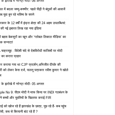
के झरोखे में नरेन्द्र मोदीः 06 अगस्त
 में बदला जम्मू-कश्मीर: पहले पीढ़ी ने बंदूकों की आवाजें
ब युवा बुन रहे भविष्य के सपने
कार के 12 वर्षों में इंफ्रा क्षेत्र की 24 अहम उपलब्धियां:
की नई इबारत लिख रहा नया इंडिया
ं बहता बेकसूरों का खून और ‘ग्लोबल लिबरल मीडिया’ का
क सन्नाटा!
क्रव्यूह : विदेशी चंदे से देशविरोधी साजिशों पर मोदी
का करारा प्रहार
ेकर कराया गया था CJP प्रदर्शन,अभिजीत दीपके की
ारी को लेकर केस दर्ज, पालतू पत्रकार रवीश कुमार ने खोले
ज
के झरोखे में नरेन्द्र मोदीः 05 अगस्त
le No 9: पीएम मोदी ने माफ किया पर INDI गठबंधन के
 ने बच्चों और युवतियों के खिलाफ कराई FIR
ाई को खोज रहे हैं झारखंड के छात्र, पूछ रहे हैं- कब पहुंच
रांची, कब से बिरयानी बांट रहे हैं ?