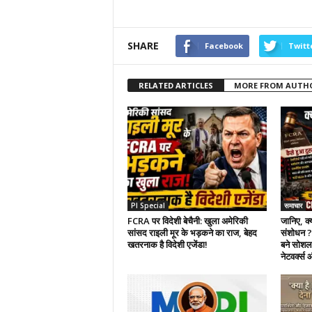
SHARE
Facebook
Twitt
RELATED ARTICLES
MORE FROM AUTH
PI Special
समाचार
FCRA पर विदेशी बेचैनी: खुला अमेरिकी
जानिए, क्
सांसद राइली मूर के भड़कने का राज, बेहद
संशोधन ? 
खतरनाक है विदेशी एजेंडा!
बने सोशल 
नेटवर्क्स