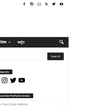
विशेष
कार्टून
low Us
book
Instagram
Twitter
YouTube
bscribe Perform India