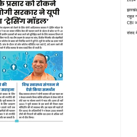
झारखंड 
राहुल
CBI जा
संसद मे