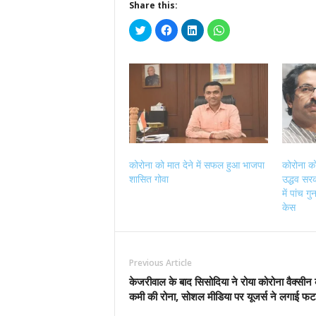
Share this:
Click
Click
Click
Click
to
to
to
to
share
share
share
share
on
on
on
on
Twitter
Facebook
LinkedIn
WhatsApp
(Opens
(Opens
(Opens
(Opens
in
in
in
in
new
new
new
new
window)
window)
window)
window)
कोरोना को मात देने में सफल हुआ भाजपा
कोरोना को
शासित गोवा
उद्धव सरका
में पांच 
केस
Previous Article
केजरीवाल के बाद सिसोदिया ने रोया कोरोना वैक्सीन
कमी की रोना, सोशल मीडिया पर यूजर्स ने लगाई फ