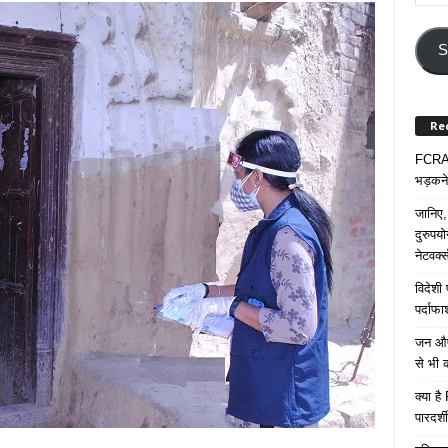
Your
Email
Addre
S
Re
FCRA प
भड़कने
जानिए,
दुरुपय
नेटवर्
विदेशी
पर्दाफ
जन औषध
से भी 
क्या ह
पारदर्शी