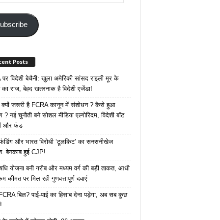
ss
ubscribe
cent Posts
र विदेशी बेचैनी: खुला अमेरिकी सांसद राइली मूर के
 का राज, बेहद खतरनाक है विदेशी एजेंडा!
 क्यों जरूरी है FCRA कानून में संशोधन ? कैसे हुआ
ोग ? नई चुनौती बने सोशल मीडिया एल्गोरिदम, विदेशी बॉट
क्स और फंड
 फंडिंग और भारत विरोधी ‘टूलकिट’ का सनसनीखेज
ाश: बेनकाब हुई CJP!
ि योजना बनी गरीब और मध्यम वर्ग की बड़ी ताकत, आधी
कम कीमत पर मिल रही गुणवत्तापूर्ण दवाएं
ै FCRA बिल? पाई-पाई का हिसाब देना पड़ेगा, अब सब कुछ
!