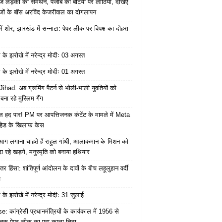
ज लड़की का समर्थन, पंजाब की बेटियों पर लाठियां, देखिए
जों के बॉस अरविंद केजरीवाल का दोगलापन
में शोर, झारखंड में सन्नाटा: पेपर लीक पर विपक्ष का दोहरा
के झरोखे में नरेन्द्र मोदीः 03 अगस्त
के झरोखे में नरेन्द्र मोदीः 01 अगस्त
ihad: अब ग्रूमिंग पैटर्न से भोली-भाली युवतियों को
ना रहे मुस्लिम गैंग
 हद पार! PM पर आपत्तिजनक कंटेंट के मामले में Meta
हेड के खिलाफ केस
ं आग लगाना चाहते हैं राहुल गांधी, आलाकमान के मिशन को
ा रहे खड़गे, मनुस्मृति को बनाया हथियार
तर हिंसा: शांतिपूर्ण आंदोलन के दावों के बीच लहूलुहान वर्दी
च
के झरोखे में नरेन्द्र मोदीः 31 जुलाई
: कांग्रेसी प्रधानमंत्रियों के कार्यकाल में 1956 से
क पेपर लीक का पूरा काला चिठ्ठा