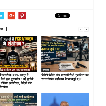
er
OR
समाचार
यों जरूरी है FCRA कानून में
विदेशी फंडिंग और भारत विरोधी ‘टूलकिट’ का
कैसे हुआ दुरुपयोग ? नई चुनौती
सनसनीखेज पर्दाफाश: बेनकाब हुई CJP!
मीडिया एल्गोरिदम, विदेशी बॉट
 और फंड