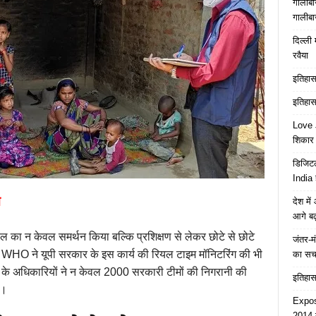
गालीबा
गालीबा
दिल्ली 
रवैया
इतिहास 
इतिहास 
Love J
शिकार ब
डिजिटल
India 
न
देश मे
आगे बढ़
ल का न केवल समर्थन किया बल्कि प्रशिक्षण से लेकर छोटे से छोटे
जंतर-मं
ीं WHO ने यूपी सरकार के इस कार्य की रियल टाइम मॉनिटरिंग की भी
का स
े अधिकारियों ने न केवल 2000 सरकारी टीमों की निगरानी की
इतिहास 
ा।
Expose
2014 त