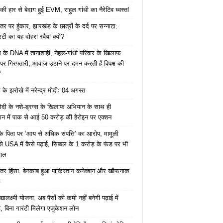
की हार से बेदाग हुई EVM, राहुल गांधी का नैरेटिव ध्वस्त!
तर पर हुंकार, झारखंड के छात्रों के दर्द पर सन्नाटा:
िटी का यह दोहरा रवैया क्यों?
ेस के DNA में तानाशाही, नेहरू-गांधी परिवार के खिलाफ
पर गिरफ्तारी, आवाज उठाने पर दमन करती हैं विपक्ष की
ं
के झरोखे में नरेन्द्र मोदीः 04 अगस्त
ोदी के नशे-ड्रग्स के खिलाफ अभियान के साथ ही
ान में पाक से आई 50 करोड़ की हेरोइन पर एक्शन
के पिता पर ‘आय से अधिक संपत्ति’ का आरोप, मामूली
े USA में कैसे पढ़ाई, सिब्बल के 1 करोड़ के फंड पर भी
वाल
ंतर हिंसा: बेनकाब हुआ पाकिस्तान कनेक्शन और खौफनाक
र
यालक्ष्मी योजना: अब पैसों की कमी नहीं बनेगी पढ़ाई में
, बिना गारंटी मिलेगा एजुकेशन लोन