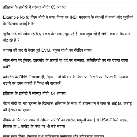
इतिहास के झरोखे में नरेन्द्र मोदीः 05 अगस्त
Example No 9: पीएम मोदी ने माफ किया पर INDI गठबंधन के नेताओं ने बच्चों और युवतियों
के खिलाफ कराई FIR
जुनैद भाई को खोज रहे हैं झारखंड के छात्र, पूछ रहे हैं- कब पहुंच रहे हैं रांची, कब से बिरयानी
बांट रहे हैं ?
भाजपा की हार से बेदाग हुई EVM, राहुल गांधी का नैरेटिव ध्वस्त!
जंतर-मंतर पर हुंकार, झारखंड के छात्रों के दर्द पर सन्नाटा: सेलिब्रिटी का यह दोहरा रवैया
क्यों?
कांग्रेस के DNA में तानाशाही, नेहरू-गांधी परिवार के खिलाफ लिखने पर गिरफ्तारी, आवाज
उठाने पर दमन करती हैं विपक्ष की सरकारें
इतिहास के झरोखे में नरेन्द्र मोदीः 04 अगस्त
पीएम मोदी के नशे-ड्रग्स के खिलाफ अभियान के साथ ही राजस्थान में पाक से आई 50 करोड़
की हेरोइन पर एक्शन
दीपके के पिता पर ‘आय से अधिक संपत्ति’ का आरोप, मामूली कमाई से USA में कैसे पढ़ाई,
सिब्बल के 1 करोड़ के फंड पर भी उठे सवाल
जंतर-मंतर हिंसा: बेनकाब हुआ पाकिस्तान कनेक्शन और खौफनाक षड्यंत्र