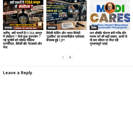
समाचार
समाचार
विशेष
जानिए, क्यों जरूरी है FCRA कानून
विदेशी फंडिंग और भारत विरोधी
जन औषधि योजना बनी गरीब और
में संशोधन ? कैसे हुआ दुरुपयोग ?
‘टूलकिट’ का सनसनीखेज पर्दाफाश:
मध्यम वर्ग की बड़ी ताकत, आधी से
नई चुनौती बने सोशल मीडिया
बेनकाब हुई CJP!
भी कम कीमत पर मिल रही
एल्गोरिदम, विदेशी बॉट नेटवर्क्स और
गुणवत्तापूर्ण दवाएं
फंड
Leave a Reply