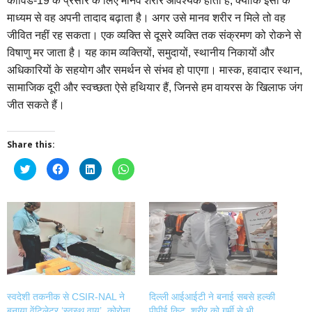
कोविड-19 के प्रसार के लिए मानव शरीर आवश्यक होता है, क्योंकि इसी के
माध्यम से वह अपनी तादाद बढ़ाता है। अगर उसे मानव शरीर न मिले तो वह
जीवित नहीं रह सकता। एक व्यक्ति से दूसरे व्यक्ति तक संक्रमण को रोकने से
विषाणु मर जाता है। यह काम व्यक्तियों, समुदायों, स्थानीय निकायों और
अधिकारियों के सहयोग और समर्थन से संभव हो पाएगा। मास्क, हवादार स्थान,
सामाजिक दूरी और स्वच्छता ऐसे हथियार हैं, जिनसे हम वायरस के खिलाफ जंग
जीत सकते हैं।
Share this:
Click
Click
Click
Click
to
to
to
to
share
share
share
share
on
on
on
on
Twitter
Facebook
LinkedIn
WhatsApp
(Opens
(Opens
(Opens
(Opens
in
in
in
in
new
new
new
new
window)
window)
window)
window)
स्वदेशी तकनीक से CSIR-NAL ने
दिल्ली आईआईटी ने बनाई सबसे हल्की
बनाया वेंटिलेटर ‘स्वस्थ वायु’, कोरोना
पीपीई किट, शरीर को गर्मी से भी