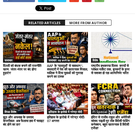
RELATED ARTICLES
MORE FROM AUTHOR
समाचार
समाचार
विशेष
दिल्ली को बंधक बनाने की राजनीति
AAP के ‘पालतुओं’ से सावधान !,
राष्ट्रीय हथकरघा दिवस: करघों से
खत्म: जंतर-मंतर पर बंद होगा
वफादारी में पेश की खतरनाक मिसाल,
ग्लोबल मार्केट तक, बुनकरों के हुनर
हुड़दंग!
मालिक ने दिया युवाओं को गुमराह
से सशक्त हो रहा आत्मनिर्भर भारत
करने का टास्क
विपक्ष विशेष
इतिहास के झरोखे में नरेन्द्र मोदी
PI Special
झूठ और अफवाह के उस्ताद
इतिहास के झरोखे में नरेन्द्र मोदीः
इंदिरा से राजीव-राहुल और अमेरिकी
केजरीवाल: अब फैलाया हवा में फ्लाइट
07 अगस्त
सांसद राइली मूर तक विदेशी फंडिंग
बंद होने का डर!
कनेक्शन, बहुत खतरनाक है विदेशी
एजेंडा!