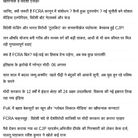
खतरनाक है विदेशी एजेंडा!
जानिए, क्यों जरूरी है FCRA कानून में संशोधन ? कैसे हुआ दुरुपयोग ? नई चुनौती बने सोशल
मीडिया एल्गोरिदम, विदेशी बॉट नेटवर्क्स और फंड
विदेशी फंडिंग और भारत विरोधी ‘टूलकिट’ का सनसनीखेज पर्दाफाश: बेनकाब हुई CJP!
जन औषधि योजना बनी गरीब और मध्यम वर्ग की बड़ी ताकत, आधी से भी कम कीमत पर मिल
रही गुणवत्तापूर्ण दवाएं
क्या है FCRA बिल? पाई-पाई का हिसाब देना पड़ेगा, अब सब कुछ पारदर्शी!
इतिहास के झरोखे में नरेन्द्र मोदीः 06 अगस्त
सात साल में बदला जम्मू-कश्मीर: पहले पीढ़ी ने बंदूकों की आवाजें सुनी, अब युवा बुन रहे भविष्य
के सपने
मोदी सरकार के 12 वर्षों में इंफ्रा क्षेत्र की 24 अहम उपलब्धियां: विकास की नई इबारत लिख
रहा नया इंडिया
PoK में बहता बेकसूरों का खून और ‘ग्लोबल लिबरल मीडिया’ का खौफनाक सन्नाटा!
FCRA चक्रव्यूह : विदेशी चंदे से देशविरोधी साजिशों पर मोदी सरकार का करारा प्रहार
पैसे देकर कराया गया था CJP प्रदर्शन,अभिजीत दीपके की गिरफ्तारी को लेकर केस दर्ज,
पालतू पत्रकार रवीश कुमार ने खोले कई राज