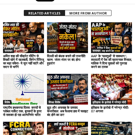
RELATED ARTICLES
MORE FROM AUTHOR
समाचार
समाचार
समाचार
अमित शाह की सीक्रेट मीटिंग से
दिल्ली को बंधक बनाने की राजनीति
AAP के ‘पालतुओं’ से सावधान !,
विपक्षी खेमे में खलबली, किरेन रिजिजू
खत्म: जंतर-मंतर पर बंद होगा
वफादारी में पेश की खतरनाक मिसाल,
का बड़ा संकेत- ये सुन नहीं पाएंगे और
हुड़दंग!
मालिक ने दिया युवाओं को गुमराह
सदन से भागेंगे
करने का टास्क
विशेष
विपक्ष विशेष
इतिहास के झरोखे में नरेन्द्र मोदी
राष्ट्रीय हथकरघा दिवस: करघों से
झूठ और अफवाह के उस्ताद
इतिहास के झरोखे में नरेन्द्र मोदीः
ग्लोबल मार्केट तक, बुनकरों के हुनर
केजरीवाल: अब फैलाया हवा में फ्लाइट
07 अगस्त
से सशक्त हो रहा आत्मनिर्भर भारत
बंद होने का डर!