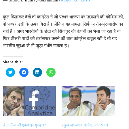
कुल मिलाकर देखें तो कांग्रेस ने जो पत्थर भाजपा पर उछालने की कोशिश की,
वो पत्थर उसी के ऊपर गिरा है। लेकिन यह मामला सिर्फ आरोप-प्रत्यारोप का
नहीं है। अगर भारतीयों के डेटा को सिंगापुर की कंपनी को भेजा जा रहा है या
फिर तीसरी पार्टी को ट्रांसफर करने की बात कांग्रेस कबूल रही है तो यह
भारतीय सुरक्षा से भी जुड़ा गंभीर मामला है।
Share this:
Click
Click
Click
Click
to
to
to
to
share
share
share
share
on
on
on
on
Twitter
Facebook
LinkedIn
WhatsApp
(Opens
(Opens
(Opens
(Opens
in
in
in
in
new
new
new
new
window)
window)
window)
window)
डेटा लीक की एकमात्र गुनहगार
राहुल जी जवाब दीजिए, कांग्रेस ने