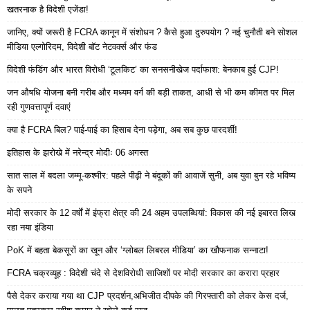
खतरनाक है विदेशी एजेंडा!
जानिए, क्यों जरूरी है FCRA कानून में संशोधन ? कैसे हुआ दुरुपयोग ? नई चुनौती बने सोशल
मीडिया एल्गोरिदम, विदेशी बॉट नेटवर्क्स और फंड
विदेशी फंडिंग और भारत विरोधी ‘टूलकिट’ का सनसनीखेज पर्दाफाश: बेनकाब हुई CJP!
जन औषधि योजना बनी गरीब और मध्यम वर्ग की बड़ी ताकत, आधी से भी कम कीमत पर मिल
रही गुणवत्तापूर्ण दवाएं
क्या है FCRA बिल? पाई-पाई का हिसाब देना पड़ेगा, अब सब कुछ पारदर्शी!
इतिहास के झरोखे में नरेन्द्र मोदीः 06 अगस्त
सात साल में बदला जम्मू-कश्मीर: पहले पीढ़ी ने बंदूकों की आवाजें सुनी, अब युवा बुन रहे भविष्य
के सपने
मोदी सरकार के 12 वर्षों में इंफ्रा क्षेत्र की 24 अहम उपलब्धियां: विकास की नई इबारत लिख
रहा नया इंडिया
PoK में बहता बेकसूरों का खून और ‘ग्लोबल लिबरल मीडिया’ का खौफनाक सन्नाटा!
FCRA चक्रव्यूह : विदेशी चंदे से देशविरोधी साजिशों पर मोदी सरकार का करारा प्रहार
पैसे देकर कराया गया था CJP प्रदर्शन,अभिजीत दीपके की गिरफ्तारी को लेकर केस दर्ज,