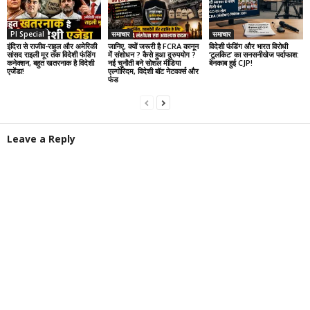
PI Special
समाचार
समाचार
इंदिरा से राजीव-राहुल और अमेरिकी
जानिए, क्यों जरूरी है FCRA कानून
विदेशी फंडिंग और भारत विरोधी
सांसद राइली मूर तक विदेशी फंडिंग
में संशोधन ? कैसे हुआ दुरुपयोग ?
‘टूलकिट’ का सनसनीखेज पर्दाफाश:
कनेक्शन, बहुत खतरनाक है विदेशी
नई चुनौती बने सोशल मीडिया
बेनकाब हुई CJP!
एजेंडा!
एल्गोरिदम, विदेशी बॉट नेटवर्क्स और
फंड
Leave a Reply