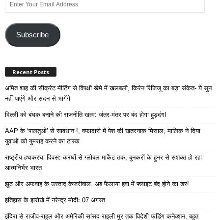
Enter
Your
Email
Address
Subscribe
Recent Posts
अमित शाह की सीक्रेट मीटिंग से विपक्षी खेमे में खलबली, किरेन रिजिजू का बड़ा संकेत- ये सुन
नहीं पाएंगे और सदन से भागेंगे
दिल्ली को बंधक बनाने की राजनीति खत्म: जंतर-मंतर पर बंद होगा हुड़दंग!
AAP के ‘पालतुओं’ से सावधान !, वफादारी में पेश की खतरनाक मिसाल, मालिक ने दिया
युवाओं को गुमराह करने का टास्क
राष्ट्रीय हथकरघा दिवस: करघों से ग्लोबल मार्केट तक, बुनकरों के हुनर से सशक्त हो रहा
आत्मनिर्भर भारत
झूठ और अफवाह के उस्ताद केजरीवाल: अब फैलाया हवा में फ्लाइट बंद होने का डर!
इतिहास के झरोखे में नरेन्द्र मोदीः 07 अगस्त
इंदिरा से राजीव-राहुल और अमेरिकी सांसद राइली मूर तक विदेशी फंडिंग कनेक्शन, बहुत