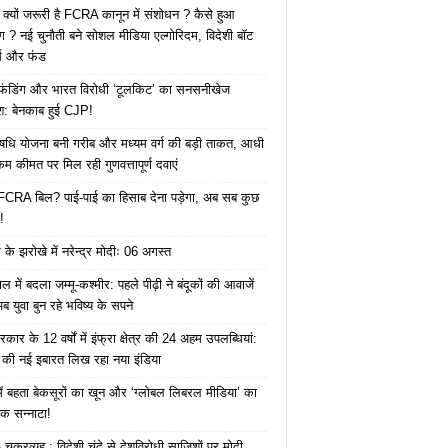
 क्यों जरूरी है FCRA कानून में संशोधन ? कैसे हुआ
ोग ? नई चुनौती बने सोशल मीडिया एल्गोरिदम, विदेशी बॉट
क्स और फंड
 फंडिंग और भारत विरोधी ‘टूलकिट’ का सनसनीखेज
ाश: बेनकाब हुई CJP!
ि योजना बनी गरीब और मध्यम वर्ग की बड़ी ताकत, आधी
कम कीमत पर मिल रही गुणवत्तापूर्ण दवाएं
ै FCRA बिल? पाई-पाई का हिसाब देना पड़ेगा, अब सब कुछ
!
के झरोखे में नरेन्द्र मोदीः 06 अगस्त
 में बदला जम्मू-कश्मीर: पहले पीढ़ी ने बंदूकों की आवाजें
ब युवा बुन रहे भविष्य के सपने
कार के 12 वर्षों में इंफ्रा क्षेत्र की 24 अहम उपलब्धियां:
की नई इबारत लिख रहा नया इंडिया
ं बहता बेकसूरों का खून और ‘ग्लोबल लिबरल मीडिया’ का
क सन्नाटा!
क्रव्यूह : विदेशी चंदे से देशविरोधी साजिशों पर मोदी