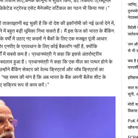
फॉर्म लाए,अनेक कानूनों में सुधार किये, डेट रिकवरी ट्रिब्यूनल
जानिए,
िकेटेड स्ट्रेस्ड एसेट मैनेजमेंट वर्टिकल का गठन भी किया गया।”
दुरुपय
नेटवर्
ी ताकतइतनी बढ़ चुकी है कि वो देश की इकॉनॉमी को नई ऊर्जा देने में,
विदेशी
े में बहुत बड़ी भूमिका निभा सकते हैं। मैं इस फेज को भारत के बैंकिंग
पर्दाफ
 वर्षों में उठाए गए कदमों ने बैंकों के लिए एक मजबूत पूंजी आधार
जन औषध
 और एनपीए के प्रावधान के लिए कोई बैकलॉग नहीं है, क्योंकि
से भी 
र्षों में सबसे कम है। प्रधानमंत्री ने कहा कि इससे अंतर्राष्ट्रीय
क्या ह
ण में बदलाव हुआ है। प्रधानमंत्री ने कहा कि एक मील का पत्थर होने के
पारदर्शी
्होंने बैंकिंग सेक्टर को वेल्थ क्रिएटर्स और जॉब क्रिएटर्स का
 “यह समय की मांग है कि अब भारत के बैंक अपनी बैलेंस शीट के
इतिहास 
ए सक्रिय रूप से काम करें।”
सात साल
सुनी, अ
मोदी सर
विकास 
PoK मे
खौफना
FCRA च