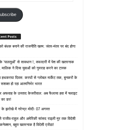
ss
ubscribe
cent Posts
 को बंधक बनाने की राजनीति खत्म: जंतर-मंतर पर बंद होगा
 ‘पालतुओं’ से सावधान !, वफादारी में पेश की खतरनाक
 मालिक ने दिया युवाओं को गुमराह करने का टास्क
रीय हथकरघा दिवस: करघों से ग्लोबल मार्केट तक, बुनकरों के
े सशक्त हो रहा आत्मनिर्भर भारत
 अफवाह के उस्ताद केजरीवाल: अब फैलाया हवा में फ्लाइट
ने का डर!
के झरोखे में नरेन्द्र मोदीः 07 अगस्त
 से राजीव-राहुल और अमेरिकी सांसद राइली मूर तक विदेशी
 कनेक्शन, बहुत खतरनाक है विदेशी एजेंडा!