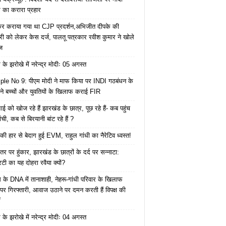
का करारा प्रहार
ेकर कराया गया था CJP प्रदर्शन,अभिजीत दीपके की
ारी को लेकर केस दर्ज, पालतू पत्रकार रवीश कुमार ने खोले
ज
के झरोखे में नरेन्द्र मोदीः 05 अगस्त
le No 9: पीएम मोदी ने माफ किया पर INDI गठबंधन के
 ने बच्चों और युवतियों के खिलाफ कराई FIR
ाई को खोज रहे हैं झारखंड के छात्र, पूछ रहे हैं- कब पहुंच
रांची, कब से बिरयानी बांट रहे हैं ?
की हार से बेदाग हुई EVM, राहुल गांधी का नैरेटिव ध्वस्त!
तर पर हुंकार, झारखंड के छात्रों के दर्द पर सन्नाटा:
िटी का यह दोहरा रवैया क्यों?
ेस के DNA में तानाशाही, नेहरू-गांधी परिवार के खिलाफ
पर गिरफ्तारी, आवाज उठाने पर दमन करती हैं विपक्ष की
ं
के झरोखे में नरेन्द्र मोदीः 04 अगस्त