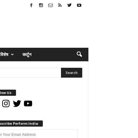
विशेष
कार्टून
low Us
book
Instagram
Twitter
YouTube
bscribe Perform India