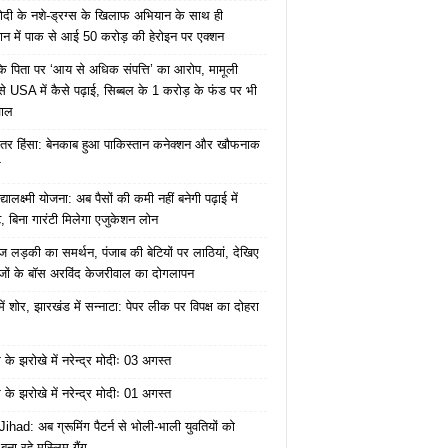
ोदी के नशे-ड्रग्स के खिलाफ अभियान के साथ ही
ान में पाक से आई 50 करोड़ की हेरोइन पर एक्शन
के पिता पर ‘आय से अधिक संपत्ति’ का आरोप, मामूली
े USA में कैसे पढ़ाई, सिब्बल के 1 करोड़ के फंड पर भी
वाल
ंतर हिंसा: बेनकाब हुआ पाकिस्तान कनेक्शन और खौफनाक
र
यालक्ष्मी योजना: अब पैसों की कमी नहीं बनेगी पढ़ाई में
, बिना गारंटी मिलेगा एजुकेशन लोन
ज लड़की का समर्थन, पंजाब की बेटियों पर लाठियां, देखिए
जों के बॉस अरविंद केजरीवाल का दोगलापन
में शोर, झारखंड में सन्नाटा: पेपर लीक पर विपक्ष का दोहरा
के झरोखे में नरेन्द्र मोदीः 03 अगस्त
के झरोखे में नरेन्द्र मोदीः 01 अगस्त
ihad: अब ग्रूमिंग पैटर्न से भोली-भाली युवतियों को
ना रहे मुस्लिम गैंग