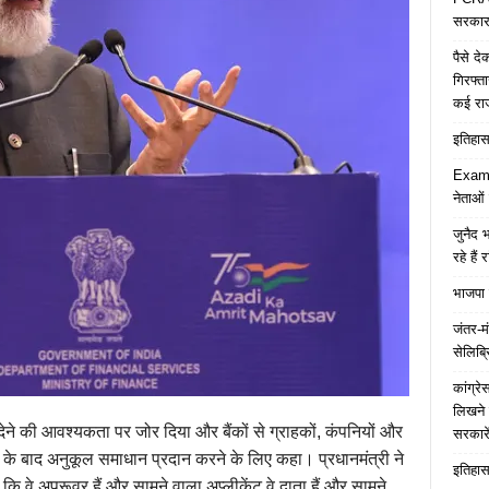
सरकार 
पैसे द
गिरफ्त
कई रा
इतिहास 
Examp
नेताओं
जुनैद भ
रहे हैं 
भाजपा 
जंतर-मं
सेलिब्र
कांग्र
लिखने 
 देने की आवश्यकता पर जोर दिया और बैंकों से ग्राहकों, कंपनियों और
सरकारे
े बाद अनुकूल समाधान प्रदान करने के लिए कहा। प्रधानमंत्री ने
इतिहास 
कि वे अप्रूवर हैं और सामने वाला अप्लीकेंट,वे दाता हैं और सामने