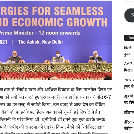
Your
Email
Addre
S
Re
दिल्ली
हुड़दंग!
AAP के
मिसाल,
राष्ट्
हुनर स
ंस के माध्यम से ‘निर्बाध ऋण और आर्थिक विकास के लिए तालमेल’विषय पर
झूठ और
 को संबोधित करते हुए प्रधानमंत्री ने कहा कि सरकार ने बीते 6-7
बंद हो
किंग सेक्टर का हर तरह से सपोर्ट किया, उस वजह से आज देश का बैंकिंग
ि बैंकों की फाइनेंशियल हेल्थ अब काफी सुधरी हुई स्थिति में है।
इतिहास 
जितनी भी परेशानियां थीं, चुनौतियां थीं हमने एक-एक करके उनके
इंदिरा
 “हमने एनपीए की समस्या को एड्रेस किया, बैंकों को रिकैपिटलाइज
फंडिंग