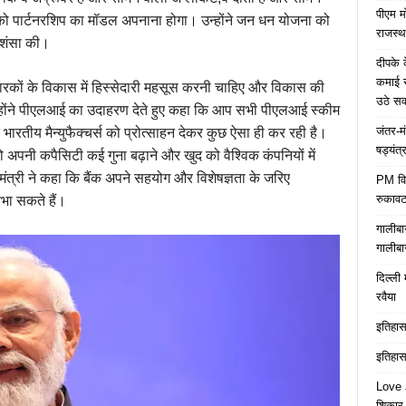
पीएम म
ो पार्टनरशिप का मॉडल अपनाना होगा। उन्होंने जन धन योजना को
राजस्थ
्रशंसा की।
दीपके 
कमाई स
तधारकों के विकास में हिस्सेदारी महसूस करनी चाहिए और विकास की
उठे स
न्होंने पीएलआई का उदाहरण देते हुए कहा कि आप सभी पीएलआई स्कीम
जंतर-म
र भारतीय मैन्युफैक्चर्स को प्रोत्साहन देकर कुछ ऐसा ही कर रही है।
षड्यंत्
 अपनी कपैसिटी कई गुना बढ़ाने और खुद को वैश्विक कंपनियों में
मंत्री ने कहा कि बैंक अपने सहयोग और विशेषज्ञता के जरिए
PM विद्
रुकावट
िभा सकते हैं।
गालीबा
गालीबा
दिल्ली 
रवैया
इतिहास 
इतिहास 
Love J
शिकार ब