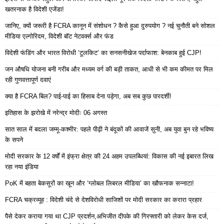
खतरनाक है विदेशी एजेंडा!
जानिए, क्यों जरूरी है FCRA कानून में संशोधन ? कैसे हुआ दुरुपयोग ? नई चुनौती बने सोशल
मीडिया एल्गोरिदम, विदेशी बॉट नेटवर्क्स और फंड
विदेशी फंडिंग और भारत विरोधी ‘टूलकिट’ का सनसनीखेज पर्दाफाश: बेनकाब हुई CJP!
जन औषधि योजना बनी गरीब और मध्यम वर्ग की बड़ी ताकत, आधी से भी कम कीमत पर मिल
रही गुणवत्तापूर्ण दवाएं
क्या है FCRA बिल? पाई-पाई का हिसाब देना पड़ेगा, अब सब कुछ पारदर्शी!
इतिहास के झरोखे में नरेन्द्र मोदीः 06 अगस्त
सात साल में बदला जम्मू-कश्मीर: पहले पीढ़ी ने बंदूकों की आवाजें सुनी, अब युवा बुन रहे भविष्य
के सपने
मोदी सरकार के 12 वर्षों में इंफ्रा क्षेत्र की 24 अहम उपलब्धियां: विकास की नई इबारत लिख
रहा नया इंडिया
PoK में बहता बेकसूरों का खून और ‘ग्लोबल लिबरल मीडिया’ का खौफनाक सन्नाटा!
FCRA चक्रव्यूह : विदेशी चंदे से देशविरोधी साजिशों पर मोदी सरकार का करारा प्रहार
पैसे देकर कराया गया था CJP प्रदर्शन,अभिजीत दीपके की गिरफ्तारी को लेकर केस दर्ज,