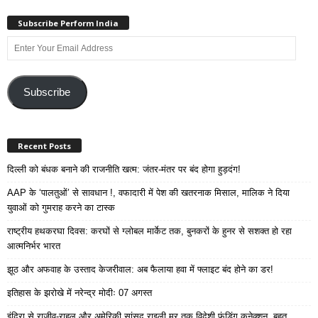
Subscribe Perform India
Enter
Your
Email
Address
Subscribe
Recent Posts
दिल्ली को बंधक बनाने की राजनीति खत्म: जंतर-मंतर पर बंद होगा हुड़दंग!
AAP के ‘पालतुओं’ से सावधान !, वफादारी में पेश की खतरनाक मिसाल, मालिक ने दिया
युवाओं को गुमराह करने का टास्क
राष्ट्रीय हथकरघा दिवस: करघों से ग्लोबल मार्केट तक, बुनकरों के हुनर से सशक्त हो रहा
आत्मनिर्भर भारत
झूठ और अफवाह के उस्ताद केजरीवाल: अब फैलाया हवा में फ्लाइट बंद होने का डर!
इतिहास के झरोखे में नरेन्द्र मोदीः 07 अगस्त
इंदिरा से राजीव-राहुल और अमेरिकी सांसद राइली मूर तक विदेशी फंडिंग कनेक्शन, बहुत