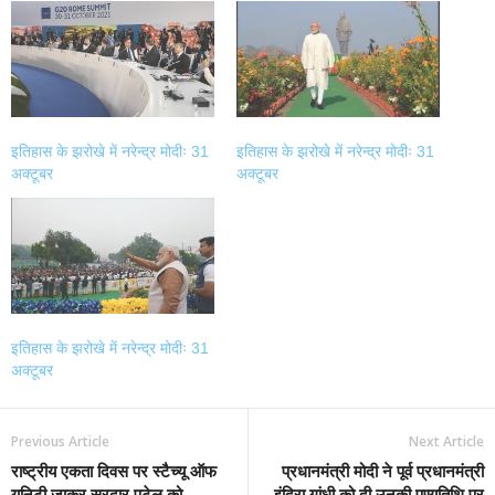
(Opens
(Opens
(Opens
(Opens
in
in
in
in
new
new
new
new
window)
window)
window)
window)
इतिहास के झरोखे में नरेन्द्र मोदीः 31
इतिहास के झरोखे में नरेन्द्र मोदीः 31
अक्टूबर
अक्टूबर
इतिहास के झरोखे में नरेन्द्र मोदीः 31
अक्टूबर
Previous Article
Next Article
राष्ट्रीय एकता दिवस पर स्टैच्यू ऑफ
प्रधानमंत्री मोदी ने पूर्व प्रधानमंत्री
यूनिटी जाकर सरदार पटेल को
इंदिरा गांधी को दी उनकी पुण्यतिथि पर