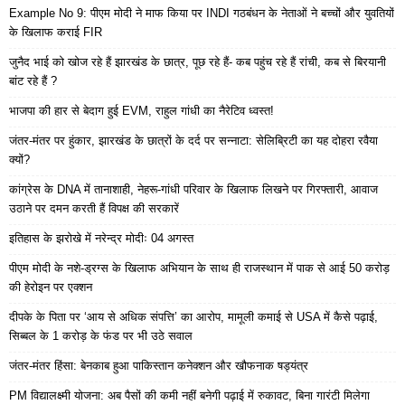
Example No 9: पीएम मोदी ने माफ किया पर INDI गठबंधन के नेताओं ने बच्चों और युवतियों
के खिलाफ कराई FIR
जुनैद भाई को खोज रहे हैं झारखंड के छात्र, पूछ रहे हैं- कब पहुंच रहे हैं रांची, कब से बिरयानी
बांट रहे हैं ?
भाजपा की हार से बेदाग हुई EVM, राहुल गांधी का नैरेटिव ध्वस्त!
जंतर-मंतर पर हुंकार, झारखंड के छात्रों के दर्द पर सन्नाटा: सेलिब्रिटी का यह दोहरा रवैया
क्यों?
कांग्रेस के DNA में तानाशाही, नेहरू-गांधी परिवार के खिलाफ लिखने पर गिरफ्तारी, आवाज
उठाने पर दमन करती हैं विपक्ष की सरकारें
इतिहास के झरोखे में नरेन्द्र मोदीः 04 अगस्त
पीएम मोदी के नशे-ड्रग्स के खिलाफ अभियान के साथ ही राजस्थान में पाक से आई 50 करोड़
की हेरोइन पर एक्शन
दीपके के पिता पर ‘आय से अधिक संपत्ति’ का आरोप, मामूली कमाई से USA में कैसे पढ़ाई,
सिब्बल के 1 करोड़ के फंड पर भी उठे सवाल
जंतर-मंतर हिंसा: बेनकाब हुआ पाकिस्तान कनेक्शन और खौफनाक षड्यंत्र
PM विद्यालक्ष्मी योजना: अब पैसों की कमी नहीं बनेगी पढ़ाई में रुकावट, बिना गारंटी मिलेगा