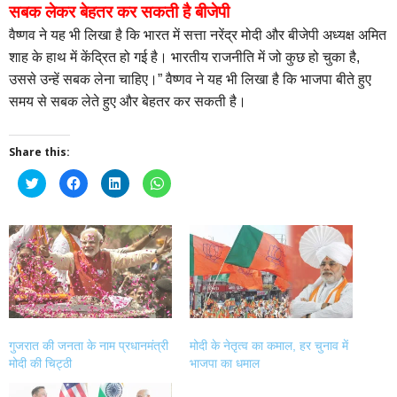
सबक लेकर बेहतर कर सकती है बीजेपी
वैष्णव ने यह भी लिखा है कि भारत में सत्ता नरेंद्र मोदी और बीजेपी अध्यक्ष अमित
शाह के हाथ में केंद्रित हो गई है। भारतीय राजनीति में जो कुछ हो चुका है,
उससे उन्हें सबक लेना चाहिए।” वैष्णव ने यह भी लिखा है कि भाजपा बीते हुए
समय से सबक लेते हुए और बेहतर कर सकती है।
Share this:
Click
Click
Click
Click
to
to
to
to
share
share
share
share
on
on
on
on
Twitter
Facebook
LinkedIn
WhatsApp
(Opens
(Opens
(Opens
(Opens
in
in
in
in
new
new
new
new
window)
window)
window)
window)
गुजरात की जनता के नाम प्रधानमंत्री
मोदी के नेतृत्व का कमाल, हर चुनाव में
मोदी की चिट्ठी
भाजपा का धमाल