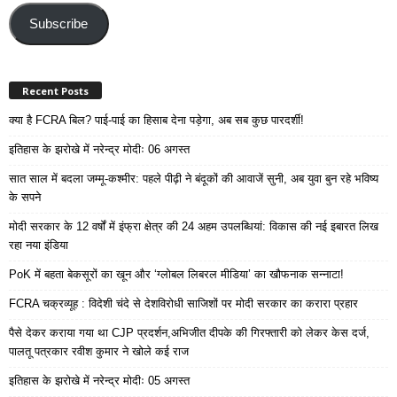
Address
Subscribe
Recent Posts
क्या है FCRA बिल? पाई-पाई का हिसाब देना पड़ेगा, अब सब कुछ पारदर्शी!
इतिहास के झरोखे में नरेन्द्र मोदीः 06 अगस्त
सात साल में बदला जम्मू-कश्मीर: पहले पीढ़ी ने बंदूकों की आवाजें सुनी, अब युवा बुन रहे भविष्य
के सपने
मोदी सरकार के 12 वर्षों में इंफ्रा क्षेत्र की 24 अहम उपलब्धियां: विकास की नई इबारत लिख
रहा नया इंडिया
PoK में बहता बेकसूरों का खून और ‘ग्लोबल लिबरल मीडिया’ का खौफनाक सन्नाटा!
FCRA चक्रव्यूह : विदेशी चंदे से देशविरोधी साजिशों पर मोदी सरकार का करारा प्रहार
पैसे देकर कराया गया था CJP प्रदर्शन,अभिजीत दीपके की गिरफ्तारी को लेकर केस दर्ज,
पालतू पत्रकार रवीश कुमार ने खोले कई राज
इतिहास के झरोखे में नरेन्द्र मोदीः 05 अगस्त