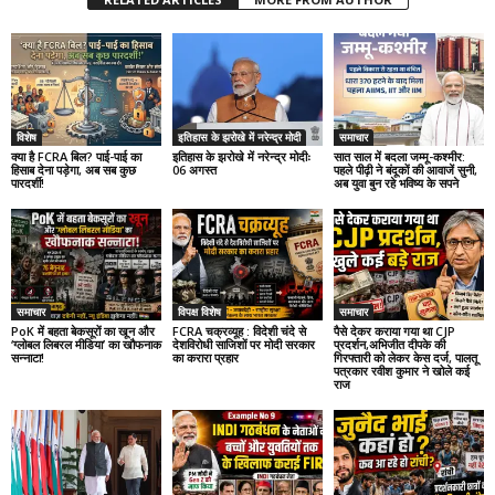
विशेष
इतिहास के झरोखे में नरेन्द्र मोदी
समाचार
क्या है FCRA बिल? पाई-पाई का
इतिहास के झरोखे में नरेन्द्र मोदीः
सात साल में बदला जम्मू-कश्मीर:
हिसाब देना पड़ेगा, अब सब कुछ
06 अगस्त
पहले पीढ़ी ने बंदूकों की आवाजें सुनी,
पारदर्शी!
अब युवा बुन रहे भविष्य के सपने
समाचार
विपक्ष विशेष
समाचार
PoK में बहता बेकसूरों का खून और
FCRA चक्रव्यूह : विदेशी चंदे से
पैसे देकर कराया गया था CJP
‘ग्लोबल लिबरल मीडिया’ का खौफनाक
देशविरोधी साजिशों पर मोदी सरकार
प्रदर्शन,अभिजीत दीपके की
सन्नाटा!
का करारा प्रहार
गिरफ्तारी को लेकर केस दर्ज, पालतू
पत्रकार रवीश कुमार ने खोले कई
राज