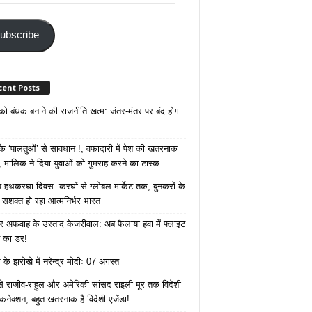
ss
ubscribe
cent Posts
 को बंधक बनाने की राजनीति खत्म: जंतर-मंतर पर बंद होगा
 ‘पालतुओं’ से सावधान !, वफादारी में पेश की खतरनाक
 मालिक ने दिया युवाओं को गुमराह करने का टास्क
रीय हथकरघा दिवस: करघों से ग्लोबल मार्केट तक, बुनकरों के
े सशक्त हो रहा आत्मनिर्भर भारत
 अफवाह के उस्ताद केजरीवाल: अब फैलाया हवा में फ्लाइट
ने का डर!
के झरोखे में नरेन्द्र मोदीः 07 अगस्त
 से राजीव-राहुल और अमेरिकी सांसद राइली मूर तक विदेशी
 कनेक्शन, बहुत खतरनाक है विदेशी एजेंडा!