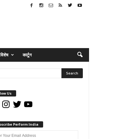
विशेष
कार्टून
low Us
book
Instagram
Twitter
YouTube
bscribe Perform India