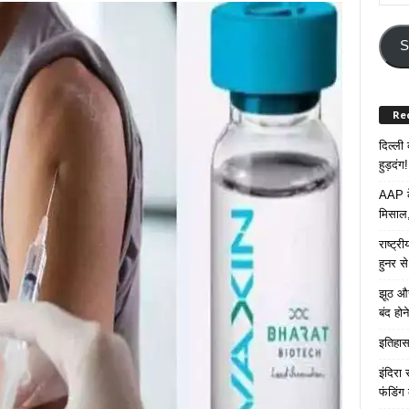
Your
Email
Addre
S
Re
दिल्ली
हुड़दंग!
AAP के
मिसाल,
राष्ट्
हुनर स
झूठ और
बंद हो
इतिहास 
इंदिरा
फंडिंग