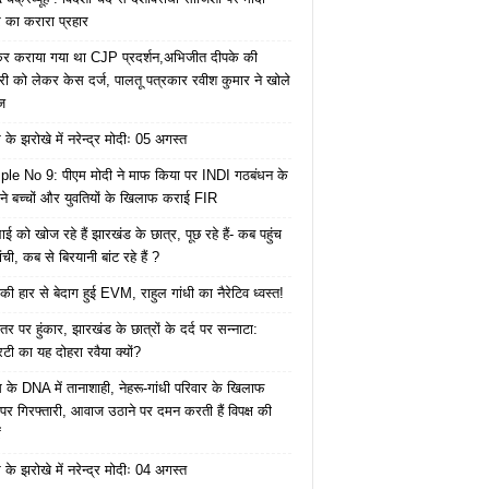
का करारा प्रहार
ेकर कराया गया था CJP प्रदर्शन,अभिजीत दीपके की
ारी को लेकर केस दर्ज, पालतू पत्रकार रवीश कुमार ने खोले
ज
के झरोखे में नरेन्द्र मोदीः 05 अगस्त
le No 9: पीएम मोदी ने माफ किया पर INDI गठबंधन के
 ने बच्चों और युवतियों के खिलाफ कराई FIR
ाई को खोज रहे हैं झारखंड के छात्र, पूछ रहे हैं- कब पहुंच
रांची, कब से बिरयानी बांट रहे हैं ?
की हार से बेदाग हुई EVM, राहुल गांधी का नैरेटिव ध्वस्त!
तर पर हुंकार, झारखंड के छात्रों के दर्द पर सन्नाटा:
िटी का यह दोहरा रवैया क्यों?
ेस के DNA में तानाशाही, नेहरू-गांधी परिवार के खिलाफ
पर गिरफ्तारी, आवाज उठाने पर दमन करती हैं विपक्ष की
ं
के झरोखे में नरेन्द्र मोदीः 04 अगस्त