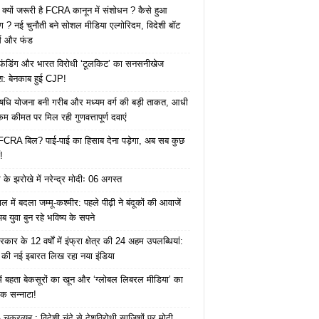
 क्यों जरूरी है FCRA कानून में संशोधन ? कैसे हुआ
ोग ? नई चुनौती बने सोशल मीडिया एल्गोरिदम, विदेशी बॉट
क्स और फंड
 फंडिंग और भारत विरोधी ‘टूलकिट’ का सनसनीखेज
ाश: बेनकाब हुई CJP!
ि योजना बनी गरीब और मध्यम वर्ग की बड़ी ताकत, आधी
कम कीमत पर मिल रही गुणवत्तापूर्ण दवाएं
ै FCRA बिल? पाई-पाई का हिसाब देना पड़ेगा, अब सब कुछ
!
के झरोखे में नरेन्द्र मोदीः 06 अगस्त
 में बदला जम्मू-कश्मीर: पहले पीढ़ी ने बंदूकों की आवाजें
ब युवा बुन रहे भविष्य के सपने
कार के 12 वर्षों में इंफ्रा क्षेत्र की 24 अहम उपलब्धियां:
की नई इबारत लिख रहा नया इंडिया
ं बहता बेकसूरों का खून और ‘ग्लोबल लिबरल मीडिया’ का
क सन्नाटा!
क्रव्यूह : विदेशी चंदे से देशविरोधी साजिशों पर मोदी