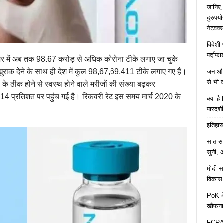
जानिए,
दुरुपय
नेटवर्
विदेशी
पर्दाफ
श भर में अब तक 98.67 करोड़ से अधिक कोरोना टीके लगाए जा चुके
 खुराक देने के साथ ही देश में कुल 98,67,69,411 टीके लगाए गए हैं।
जन औषध
से भी 
के ठीक होने से स्वस्थ होने वाले मरीजों की संख्या बढ़कर
4 प्रतिशत पर पहुंच गई है। रिकवरी रेट इस समय मार्च 2020 के
क्या ह
पारदर्शी
इतिहास 
सात साल
सुनी, अ
मोदी सर
विकास 
PoK मे
खौफना
FCRA च