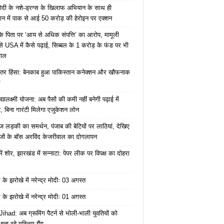
ोदी के नशे-ड्रग्स के खिलाफ अभियान के साथ ही
ान में पाक से आई 50 करोड़ की हेरोइन पर एक्शन
के पिता पर ‘आय से अधिक संपत्ति’ का आरोप, मामूली
े USA में कैसे पढ़ाई, सिब्बल के 1 करोड़ के फंड पर भी
वाल
ंतर हिंसा: बेनकाब हुआ पाकिस्तान कनेक्शन और खौफनाक
र
यालक्ष्मी योजना: अब पैसों की कमी नहीं बनेगी पढ़ाई में
, बिना गारंटी मिलेगा एजुकेशन लोन
ज लड़की का समर्थन, पंजाब की बेटियों पर लाठियां, देखिए
जों के बॉस अरविंद केजरीवाल का दोगलापन
में शोर, झारखंड में सन्नाटा: पेपर लीक पर विपक्ष का दोहरा
के झरोखे में नरेन्द्र मोदीः 03 अगस्त
के झरोखे में नरेन्द्र मोदीः 01 अगस्त
ihad: अब ग्रूमिंग पैटर्न से भोली-भाली युवतियों को
ना रहे मुस्लिम गैंग