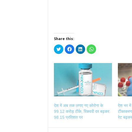
Share this:
Click
Click
Click
Click
to
to
to
to
share
share
share
share
on
on
on
on
Twitter
Facebook
LinkedIn
WhatsApp
(Opens
(Opens
(Opens
(Opens
in
in
in
in
new
new
new
new
window)
window)
window)
window)
देश में अब तक लगाए गए कोरोना के
देश भर में
99.12 करोड़ टीके, रिकवरी दर बढ़कर
टीकाकरण
98.15 प्रतिशत पर
रेट बढ़क