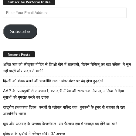
Subscribe Perform India
Enter
Your
Email
Address
Subscribe
Recent Posts
अमित शाह की सीक्रेट मीटिंग से विपक्षी खेमे में खलबली, किरेन रिजिजू का बड़ा संकेत- ये सुन
नहीं पाएंगे और सदन से भागेंगे
दिल्ली को बंधक बनाने की राजनीति खत्म: जंतर-मंतर पर बंद होगा हुड़दंग!
AAP के ‘पालतुओं’ से सावधान !, वफादारी में पेश की खतरनाक मिसाल, मालिक ने दिया
युवाओं को गुमराह करने का टास्क
राष्ट्रीय हथकरघा दिवस: करघों से ग्लोबल मार्केट तक, बुनकरों के हुनर से सशक्त हो रहा
आत्मनिर्भर भारत
झूठ और अफवाह के उस्ताद केजरीवाल: अब फैलाया हवा में फ्लाइट बंद होने का डर!
इतिहास के झरोखे में नरेन्द्र मोदीः 07 अगस्त