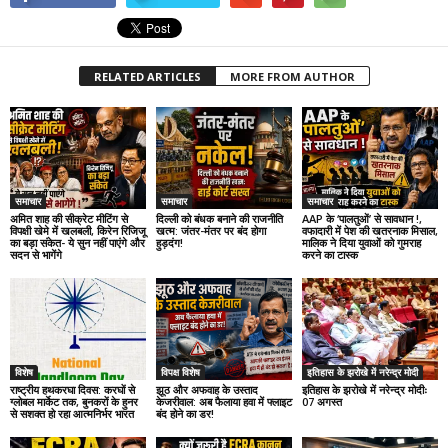
RELATED ARTICLES
MORE FROM AUTHOR
समाचार
समाचार
समाचार
अमित शाह की सीक्रेट मीटिंग से
दिल्ली को बंधक बनाने की राजनीति
AAP के ‘पालतुओं’ से सावधान !,
विपक्षी खेमे में खलबली, किरेन रिजिजू
खत्म: जंतर-मंतर पर बंद होगा
वफादारी में पेश की खतरनाक मिसाल,
का बड़ा संकेत- ये सुन नहीं पाएंगे और
हुड़दंग!
मालिक ने दिया युवाओं को गुमराह
सदन से भागेंगे
करने का टास्क
विशेष
विपक्ष विशेष
इतिहास के झरोखे में नरेन्द्र मोदी
राष्ट्रीय हथकरघा दिवस: करघों से
झूठ और अफवाह के उस्ताद
इतिहास के झरोखे में नरेन्द्र मोदीः
ग्लोबल मार्केट तक, बुनकरों के हुनर
केजरीवाल: अब फैलाया हवा में फ्लाइट
07 अगस्त
से सशक्त हो रहा आत्मनिर्भर भारत
बंद होने का डर!