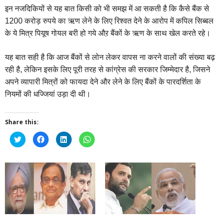
इन नजदिकियों से यह बात किसी को भी समझ में आ सकती है कि कैसे बैंक से
1200 करोड़ रुपये का ऋण लेने के लिए रिश्वत देने के आरोप में कपिल सिब्बल
के ये मित्र पियूष गोयल बरी हो गये औऱ बैंकों के ऋण के साथ खेल करते रहे।
यह बात सही है कि आज बैंकों से लोन लेकर वापस ना करने वालों की संख्या बढ़
रही है, लेकिन इसके लिए पूरी तरह से कांग्रेस की सरकार जिम्मेदार है, जिसने
अपने व्यापारी मित्रों को फायदा देने और लेने के लिए बैंकों के पारदर्शिता के
नियमों की धज्जियां उड़ा दी थी।
Share this:
Click
Click
Click
Click
to
to
to
to
share
share
share
share
on
on
on
on
Twitter
Facebook
LinkedIn
WhatsApp
(Opens
(Opens
(Opens
(Opens
in
in
in
in
new
new
new
new
window)
window)
window)
window)