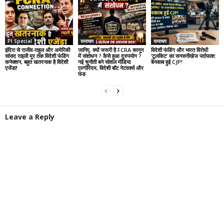
PI Special
समाचार
समाचार
इंदिरा से राजीव-राहुल और अमेरिकी
जानिए, क्यों जरूरी है FCRA कानून
विदेशी फंडिंग और भारत विरोधी
सांसद राइली मूर तक विदेशी फंडिंग
में संशोधन ? कैसे हुआ दुरुपयोग ?
‘टूलकिट’ का सनसनीखेज पर्दाफाश:
कनेक्शन, बहुत खतरनाक है विदेशी
नई चुनौती बने सोशल मीडिया
बेनकाब हुई CJP!
एजेंडा!
एल्गोरिदम, विदेशी बॉट नेटवर्क्स और
फंड
Leave a Reply