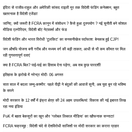
इंदिरा से राजीव-राहुल और अमेरिकी सांसद राइली मूर तक विदेशी फंडिंग कनेक्शन, बहुत
खतरनाक है विदेशी एजेंडा!
जानिए, क्यों जरूरी है FCRA कानून में संशोधन ? कैसे हुआ दुरुपयोग ? नई चुनौती बने सोशल
मीडिया एल्गोरिदम, विदेशी बॉट नेटवर्क्स और फंड
विदेशी फंडिंग और भारत विरोधी ‘टूलकिट’ का सनसनीखेज पर्दाफाश: बेनकाब हुई CJP!
जन औषधि योजना बनी गरीब और मध्यम वर्ग की बड़ी ताकत, आधी से भी कम कीमत पर मिल
रही गुणवत्तापूर्ण दवाएं
क्या है FCRA बिल? पाई-पाई का हिसाब देना पड़ेगा, अब सब कुछ पारदर्शी!
इतिहास के झरोखे में नरेन्द्र मोदीः 06 अगस्त
सात साल में बदला जम्मू-कश्मीर: पहले पीढ़ी ने बंदूकों की आवाजें सुनी, अब युवा बुन रहे भविष्य
के सपने
मोदी सरकार के 12 वर्षों में इंफ्रा क्षेत्र की 24 अहम उपलब्धियां: विकास की नई इबारत लिख
रहा नया इंडिया
PoK में बहता बेकसूरों का खून और ‘ग्लोबल लिबरल मीडिया’ का खौफनाक सन्नाटा!
FCRA चक्रव्यूह : विदेशी चंदे से देशविरोधी साजिशों पर मोदी सरकार का करारा प्रहार