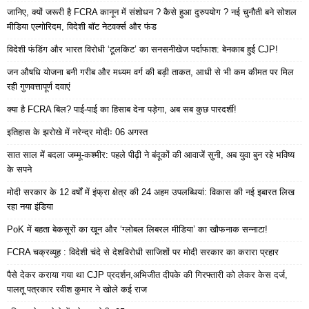
जानिए, क्यों जरूरी है FCRA कानून में संशोधन ? कैसे हुआ दुरुपयोग ? नई चुनौती बने सोशल
मीडिया एल्गोरिदम, विदेशी बॉट नेटवर्क्स और फंड
विदेशी फंडिंग और भारत विरोधी ‘टूलकिट’ का सनसनीखेज पर्दाफाश: बेनकाब हुई CJP!
जन औषधि योजना बनी गरीब और मध्यम वर्ग की बड़ी ताकत, आधी से भी कम कीमत पर मिल
रही गुणवत्तापूर्ण दवाएं
क्या है FCRA बिल? पाई-पाई का हिसाब देना पड़ेगा, अब सब कुछ पारदर्शी!
इतिहास के झरोखे में नरेन्द्र मोदीः 06 अगस्त
सात साल में बदला जम्मू-कश्मीर: पहले पीढ़ी ने बंदूकों की आवाजें सुनी, अब युवा बुन रहे भविष्य
के सपने
मोदी सरकार के 12 वर्षों में इंफ्रा क्षेत्र की 24 अहम उपलब्धियां: विकास की नई इबारत लिख
रहा नया इंडिया
PoK में बहता बेकसूरों का खून और ‘ग्लोबल लिबरल मीडिया’ का खौफनाक सन्नाटा!
FCRA चक्रव्यूह : विदेशी चंदे से देशविरोधी साजिशों पर मोदी सरकार का करारा प्रहार
पैसे देकर कराया गया था CJP प्रदर्शन,अभिजीत दीपके की गिरफ्तारी को लेकर केस दर्ज,
पालतू पत्रकार रवीश कुमार ने खोले कई राज