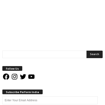
Follow Us
Facebook
Instagram
Twitter
YouTube
Subscribe Perform India
Enter
Your