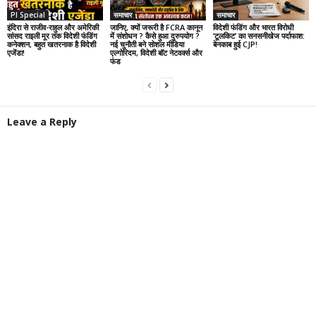
PI Special
समाचार
समाचार
इंदिरा से राजीव-राहुल और अमेरिकी
जानिए, क्यों जरूरी है FCRA कानून
विदेशी फंडिंग और भारत विरोधी
सांसद राइली मूर तक विदेशी फंडिंग
में संशोधन ? कैसे हुआ दुरुपयोग ?
‘टूलकिट’ का सनसनीखेज पर्दाफाश:
कनेक्शन, बहुत खतरनाक है विदेशी
नई चुनौती बने सोशल मीडिया
बेनकाब हुई CJP!
एजेंडा!
एल्गोरिदम, विदेशी बॉट नेटवर्क्स और
फंड
Leave a Reply