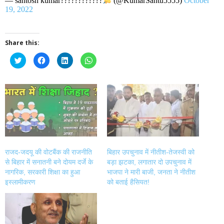
— santosh kumar????????????
(@KumarSantu5555)
October
19, 2022
Share this:
Click
Click
Click
Click
to
to
to
to
share
share
share
share
on
on
on
on
Twitter
Facebook
LinkedIn
WhatsApp
(Opens
(Opens
(Opens
(Opens
in
in
in
in
new
new
new
new
window)
window)
window)
window)
राजद-जदयू की वोटबैंक की राजनीति
बिहार उपचुनाव में नीतीश-तेजस्वी को
से बिहार में सनातनी बने दोयम दर्जे के
बड़ा झटका, लगातार दो उपचुनाव में
नागरिक, सरकारी शिक्षा का हुआ
भाजपा ने मारी बाजी, जनता ने नीतीश
इस्लामीकरण
को बताई हैसियत!