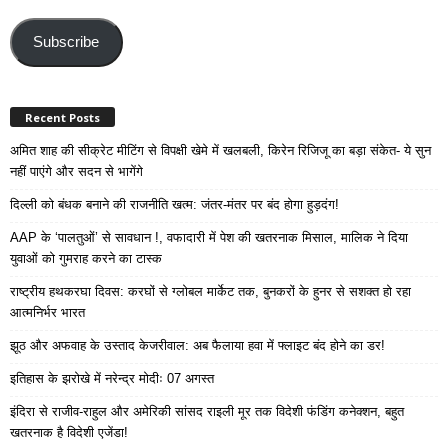
Email
Address
Subscribe
Recent Posts
अमित शाह की सीक्रेट मीटिंग से विपक्षी खेमे में खलबली, किरेन रिजिजू का बड़ा संकेत- ये सुन
नहीं पाएंगे और सदन से भागेंगे
दिल्ली को बंधक बनाने की राजनीति खत्म: जंतर-मंतर पर बंद होगा हुड़दंग!
AAP के ‘पालतुओं’ से सावधान !, वफादारी में पेश की खतरनाक मिसाल, मालिक ने दिया
युवाओं को गुमराह करने का टास्क
राष्ट्रीय हथकरघा दिवस: करघों से ग्लोबल मार्केट तक, बुनकरों के हुनर से सशक्त हो रहा
आत्मनिर्भर भारत
झूठ और अफवाह के उस्ताद केजरीवाल: अब फैलाया हवा में फ्लाइट बंद होने का डर!
इतिहास के झरोखे में नरेन्द्र मोदीः 07 अगस्त
इंदिरा से राजीव-राहुल और अमेरिकी सांसद राइली मूर तक विदेशी फंडिंग कनेक्शन, बहुत
खतरनाक है विदेशी एजेंडा!