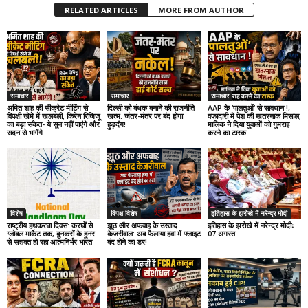
RELATED ARTICLES
MORE FROM AUTHOR
समाचार
समाचार
समाचार
अमित शाह की सीक्रेट मीटिंग से
दिल्ली को बंधक बनाने की राजनीति
AAP के ‘पालतुओं’ से सावधान !,
विपक्षी खेमे में खलबली, किरेन रिजिजू
खत्म: जंतर-मंतर पर बंद होगा
वफादारी में पेश की खतरनाक मिसाल,
का बड़ा संकेत- ये सुन नहीं पाएंगे और
हुड़दंग!
मालिक ने दिया युवाओं को गुमराह
सदन से भागेंगे
करने का टास्क
विशेष
विपक्ष विशेष
इतिहास के झरोखे में नरेन्द्र मोदी
राष्ट्रीय हथकरघा दिवस: करघों से
झूठ और अफवाह के उस्ताद
इतिहास के झरोखे में नरेन्द्र मोदीः
ग्लोबल मार्केट तक, बुनकरों के हुनर
केजरीवाल: अब फैलाया हवा में फ्लाइट
07 अगस्त
से सशक्त हो रहा आत्मनिर्भर भारत
बंद होने का डर!