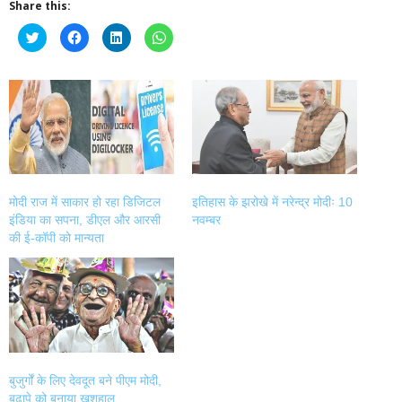
Share this:
Click
Click
Click
Click
to
to
to
to
share
share
share
share
on
on
on
on
Twitter
Facebook
LinkedIn
WhatsApp
(Opens
(Opens
(Opens
(Opens
in
in
in
in
new
new
new
new
window)
window)
window)
window)
मोदी राज में साकार हो रहा डिजिटल
इतिहास के झरोखे में नरेन्द्र मोदीः 10
इंडिया का सपना, डीएल और आरसी
नवम्बर
की ई-कॉपी को मान्यता
बुजुर्गों के लिए देवदूत बने पीएम मोदी,
बुढ़ापे को बनाया खुशहाल