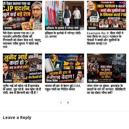
समाचार
इतिहास के झरोखे में नरेन्द्र मोदी
समाचार
पैसे देकर कराया गया था CJP
इतिहास के झरोखे में नरेन्द्र मोदीः
Example No 9: पीएम मोदी ने
प्रदर्शन,अभिजीत दीपके की
05 अगस्त
माफ किया पर INDI गठबंधन के
गिरफ्तारी को लेकर केस दर्ज, पालतू
नेताओं ने बच्चों और युवतियों के
पत्रकार रवीश कुमार ने खोले कई
खिलाफ कराई FIR
राज
समाचार
विपक्ष विशेष
पोल खोल
जुनैद भाई को खोज रहे हैं झारखंड
भाजपा की हार से बेदाग हुई EVM,
जंतर-मंतर पर हुंकार, झारखंड के
के छात्र, पूछ रहे हैं- कब पहुंच रहे हैं
राहुल गांधी का नैरेटिव ध्वस्त!
छात्रों के दर्द पर सन्नाटा: सेलिब्रिटी
रांची, कब से बिरयानी बांट रहे हैं ?
का यह दोहरा रवैया क्यों?
Leave a Reply