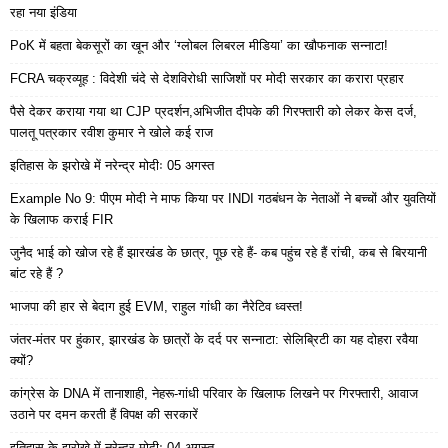
रहा नया इंडिया
PoK में बहता बेकसूरों का खून और ‘ग्लोबल लिबरल मीडिया’ का खौफनाक सन्नाटा!
FCRA चक्रव्यूह : विदेशी चंदे से देशविरोधी साजिशों पर मोदी सरकार का करारा प्रहार
पैसे देकर कराया गया था CJP प्रदर्शन,अभिजीत दीपके की गिरफ्तारी को लेकर केस दर्ज,
पालतू पत्रकार रवीश कुमार ने खोले कई राज
इतिहास के झरोखे में नरेन्द्र मोदीः 05 अगस्त
Example No 9: पीएम मोदी ने माफ किया पर INDI गठबंधन के नेताओं ने बच्चों और युवतियों
के खिलाफ कराई FIR
जुनैद भाई को खोज रहे हैं झारखंड के छात्र, पूछ रहे हैं- कब पहुंच रहे हैं रांची, कब से बिरयानी
बांट रहे हैं ?
भाजपा की हार से बेदाग हुई EVM, राहुल गांधी का नैरेटिव ध्वस्त!
जंतर-मंतर पर हुंकार, झारखंड के छात्रों के दर्द पर सन्नाटा: सेलिब्रिटी का यह दोहरा रवैया
क्यों?
कांग्रेस के DNA में तानाशाही, नेहरू-गांधी परिवार के खिलाफ लिखने पर गिरफ्तारी, आवाज
उठाने पर दमन करती हैं विपक्ष की सरकारें
इतिहास के झरोखे में नरेन्द्र मोदीः 04 अगस्त