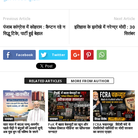
Previous Article
Next Article
पंजाब कांग्रेस में कोहराम : कैप्टन रहे न
इतिहास के झरोखे में नरेन्द्र मोदी : 30
सिद्धू टिके, पार्टी हुई बेहाल
सितंबर
Facebook
Twitter
RELATED ARTICLES
MORE FROM AUTHOR
समाचार
समाचार
विपक्ष विशेष
सात साल में बदला जम्मू-कश्मीर:
PoK में बहता बेकसूरों का खून और
FCRA चक्रव्यूह : विदेशी चंदे से
पहले पीढ़ी ने बंदूकों की आवाजें सुनी,
‘ग्लोबल लिबरल मीडिया’ का खौफनाक
देशविरोधी साजिशों पर मोदी सरकार
अब युवा बुन रहे भविष्य के सपने
सन्नाटा!
का करारा प्रहार