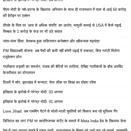
पीएम मोदी के नशे-ड्रग्स के खिलाफ अभियान के साथ ही राजस्थान में पाक से आई 50 करोड़
की हेरोइन पर एक्शन
दीपके के पिता पर ‘आय से अधिक संपत्ति’ का आरोप, मामूली कमाई से USA में कैसे पढ़ाई,
सिब्बल के 1 करोड़ के फंड पर भी उठे सवाल
जंतर-मंतर हिंसा: बेनकाब हुआ पाकिस्तान कनेक्शन और खौफनाक षड्यंत्र
PM विद्यालक्ष्मी योजना: अब पैसों की कमी नहीं बनेगी पढ़ाई में रुकावट, बिना गारंटी मिलेगा
एजुकेशन लोन
गालीबाज लड़की का समर्थन, पंजाब की बेटियों पर लाठियां, देखिए गालीबाजों के बॉस अरविंद
केजरीवाल का दोगलापन
दिल्ली में शोर, झारखंड में सन्नाटा: पेपर लीक पर विपक्ष का दोहरा रवैया
इतिहास के झरोखे में नरेन्द्र मोदीः 03 अगस्त
इतिहास के झरोखे में नरेन्द्र मोदीः 01 अगस्त
Love Jihad: अब ग्रूमिंग पैटर्न से भोली-भाली युवतियों को शिकार बना रहे मुस्लिम गैंग
डिजिटल हद पार! PM पर आपत्तिजनक कंटेंट के मामले में Meta India हेड के खिलाफ केस
देश में आग लगाना चाहते हैं राहुल गांधी, आलाकमान के मिशन को आगे बढ़ा रहे खड़गे, मनुस्मृति