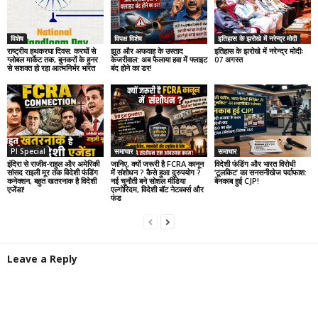
विशेष
विपक्ष विशेष
इतिहास के झरोखे में नरेन्द्र मोदी
राष्ट्रीय हथकरघा दिवस: करघों से
झूठ और अफवाह के उस्ताद
इतिहास के झरोखे में नरेन्द्र मोदीः
ग्लोबल मार्केट तक, बुनकरों के हुनर
केजरीवाल: अब फैलाया हवा में फ्लाइट
07 अगस्त
से सशक्त हो रहा आत्मनिर्भर भारत
बंद होने का डर!
PI Special
समाचार
समाचार
इंदिरा से राजीव-राहुल और अमेरिकी
जानिए, क्यों जरूरी है FCRA कानून
विदेशी फंडिंग और भारत विरोधी
सांसद राइली मूर तक विदेशी फंडिंग
में संशोधन ? कैसे हुआ दुरुपयोग ?
‘टूलकिट’ का सनसनीखेज पर्दाफाश:
कनेक्शन, बहुत खतरनाक है विदेशी
नई चुनौती बने सोशल मीडिया
बेनकाब हुई CJP!
एजेंडा!
एल्गोरिदम, विदेशी बॉट नेटवर्क्स और
फंड
Leave a Reply