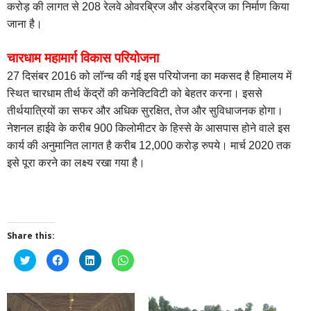
करोड़ की लागत से 208 रेलवे ओवरब्रिज और अंडरब्रिज का निर्माण किया
जाना है।
चारधाम महामार्ग विकास परियोजना
27 दिसंबर 2016 को लॉन्च की गई इस परियोजना का मकसद है हिमालय में
स्थित चारधाम तीर्थ केंद्रों की कनेक्टिविटी को बेहतर करना। इससे
तीर्थयात्रियों का सफर और अधिक सुरक्षित, तेज और सुविधाजनक होगा।
नेशनल हाईवे के करीब 900 किलोमीटर के हिस्से के आसपास होने वाले इस
कार्य की अनुमानित लागत है करीब 12,000 करोड़ रुपये। मार्च 2020 तक
इसे पूरा करने का लक्ष्य रखा गया है।
Share this:
Click
Click
Click
Click
to
to
to
to
share
share
share
share
on
on
on
on
Twitter
Facebook
LinkedIn
WhatsApp
(Opens
(Opens
(Opens
(Opens
in
in
in
in