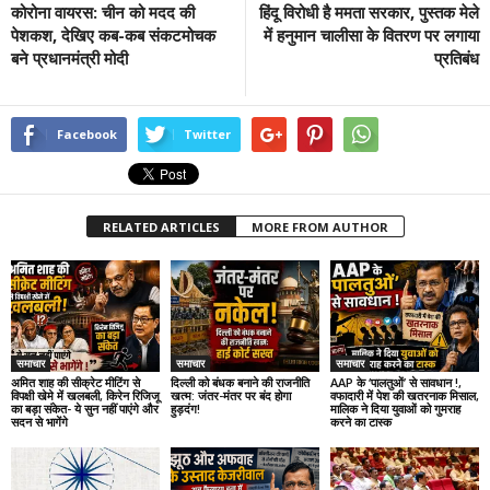
कोरोना वायरस: चीन को मदद की
हिंदू विरोधी है ममता सरकार, पुस्तक मेले
पेशकश, देखिए कब-कब संकटमोचक
में हनुमान चालीसा के वितरण पर लगाया
बने प्रधानमंत्री मोदी
प्रतिबंध
Facebook
Twitter
RELATED ARTICLES
MORE FROM AUTHOR
समाचार
समाचार
समाचार
अमित शाह की सीक्रेट मीटिंग से
दिल्ली को बंधक बनाने की राजनीति
AAP के ‘पालतुओं’ से सावधान !,
विपक्षी खेमे में खलबली, किरेन रिजिजू
खत्म: जंतर-मंतर पर बंद होगा
वफादारी में पेश की खतरनाक मिसाल,
का बड़ा संकेत- ये सुन नहीं पाएंगे और
हुड़दंग!
मालिक ने दिया युवाओं को गुमराह
सदन से भागेंगे
करने का टास्क