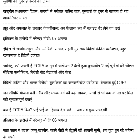
युवाओं को गुमराह करने का टास्क
राष्ट्रीय हथकरघा दिवस: करघों से ग्लोबल मार्केट तक, बुनकरों के हुनर से सशक्त हो रहा
आत्मनिर्भर भारत
झूठ और अफवाह के उस्ताद केजरीवाल: अब फैलाया हवा में फ्लाइट बंद होने का डर!
इतिहास के झरोखे में नरेन्द्र मोदीः 07 अगस्त
इंदिरा से राजीव-राहुल और अमेरिकी सांसद राइली मूर तक विदेशी फंडिंग कनेक्शन, बहुत
खतरनाक है विदेशी एजेंडा!
जानिए, क्यों जरूरी है FCRA कानून में संशोधन ? कैसे हुआ दुरुपयोग ? नई चुनौती बने सोशल
मीडिया एल्गोरिदम, विदेशी बॉट नेटवर्क्स और फंड
विदेशी फंडिंग और भारत विरोधी ‘टूलकिट’ का सनसनीखेज पर्दाफाश: बेनकाब हुई CJP!
जन औषधि योजना बनी गरीब और मध्यम वर्ग की बड़ी ताकत, आधी से भी कम कीमत पर मिल
रही गुणवत्तापूर्ण दवाएं
क्या है FCRA बिल? पाई-पाई का हिसाब देना पड़ेगा, अब सब कुछ पारदर्शी!
इतिहास के झरोखे में नरेन्द्र मोदीः 06 अगस्त
सात साल में बदला जम्मू-कश्मीर: पहले पीढ़ी ने बंदूकों की आवाजें सुनी, अब युवा बुन रहे भविष्य
के सपने