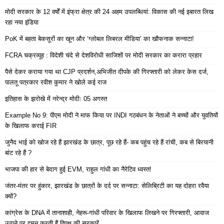
मोदी सरकार के 12 वर्षों में इंफ्रा क्षेत्र की 24 अहम उपलब्धियां: विकास की नई इबारत लिख
रहा नया इंडिया
PoK में बहता बेकसूरों का खून और ‘ग्लोबल लिबरल मीडिया’ का खौफनाक सन्नाटा!
FCRA चक्रव्यूह : विदेशी चंदे से देशविरोधी साजिशों पर मोदी सरकार का करारा प्रहार
पैसे देकर कराया गया था CJP प्रदर्शन,अभिजीत दीपके की गिरफ्तारी को लेकर केस दर्ज,
पालतू पत्रकार रवीश कुमार ने खोले कई राज
इतिहास के झरोखे में नरेन्द्र मोदीः 05 अगस्त
Example No 9: पीएम मोदी ने माफ किया पर INDI गठबंधन के नेताओं ने बच्चों और युवतियों
के खिलाफ कराई FIR
जुनैद भाई को खोज रहे हैं झारखंड के छात्र, पूछ रहे हैं- कब पहुंच रहे हैं रांची, कब से बिरयानी
बांट रहे हैं ?
भाजपा की हार से बेदाग हुई EVM, राहुल गांधी का नैरेटिव ध्वस्त!
जंतर-मंतर पर हुंकार, झारखंड के छात्रों के दर्द पर सन्नाटा: सेलिब्रिटी का यह दोहरा रवैया
क्यों?
कांग्रेस के DNA में तानाशाही, नेहरू-गांधी परिवार के खिलाफ लिखने पर गिरफ्तारी, आवाज
उठाने पर दमन करती हैं विपक्ष की सरकारें