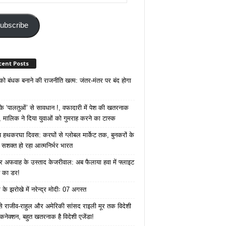
ss
ubscribe
cent Posts
 को बंधक बनाने की राजनीति खत्म: जंतर-मंतर पर बंद होगा
 ‘पालतुओं’ से सावधान !, वफादारी में पेश की खतरनाक
 मालिक ने दिया युवाओं को गुमराह करने का टास्क
रीय हथकरघा दिवस: करघों से ग्लोबल मार्केट तक, बुनकरों के
े सशक्त हो रहा आत्मनिर्भर भारत
 अफवाह के उस्ताद केजरीवाल: अब फैलाया हवा में फ्लाइट
ने का डर!
के झरोखे में नरेन्द्र मोदीः 07 अगस्त
 से राजीव-राहुल और अमेरिकी सांसद राइली मूर तक विदेशी
 कनेक्शन, बहुत खतरनाक है विदेशी एजेंडा!