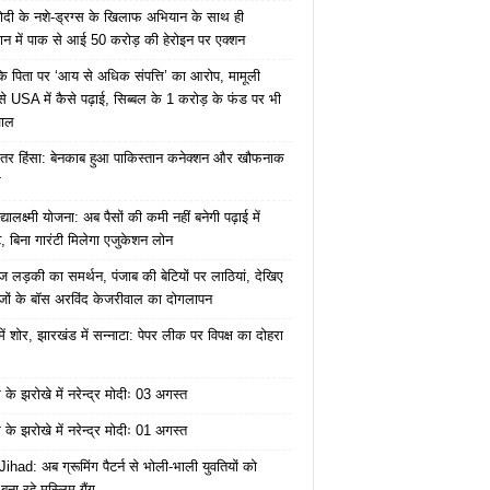
ोदी के नशे-ड्रग्स के खिलाफ अभियान के साथ ही
ान में पाक से आई 50 करोड़ की हेरोइन पर एक्शन
के पिता पर ‘आय से अधिक संपत्ति’ का आरोप, मामूली
े USA में कैसे पढ़ाई, सिब्बल के 1 करोड़ के फंड पर भी
वाल
ंतर हिंसा: बेनकाब हुआ पाकिस्तान कनेक्शन और खौफनाक
र
यालक्ष्मी योजना: अब पैसों की कमी नहीं बनेगी पढ़ाई में
, बिना गारंटी मिलेगा एजुकेशन लोन
ज लड़की का समर्थन, पंजाब की बेटियों पर लाठियां, देखिए
जों के बॉस अरविंद केजरीवाल का दोगलापन
में शोर, झारखंड में सन्नाटा: पेपर लीक पर विपक्ष का दोहरा
के झरोखे में नरेन्द्र मोदीः 03 अगस्त
के झरोखे में नरेन्द्र मोदीः 01 अगस्त
ihad: अब ग्रूमिंग पैटर्न से भोली-भाली युवतियों को
ना रहे मुस्लिम गैंग