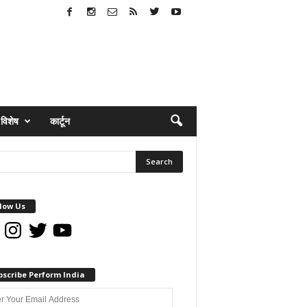
विशेष
कार्टून
low Us
book
Instagram
Twitter
YouTube
bscribe Perform India