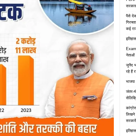
सरकार 
पैसे द
गिरफ्त
कई रा
इतिहास 
Examp
नेताओं
जुनैद भ
रहे हैं 
भाजपा 
जंतर-मं
सेलिब्र
कांग्र
लिखने 
सरकारे
इतिहास 