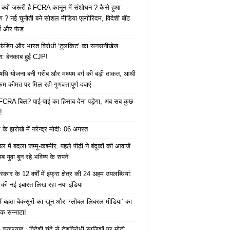
 क्यों जरूरी है FCRA कानून में संशोधन ? कैसे हुआ
ोग ? नई चुनौती बने सोशल मीडिया एल्गोरिदम, विदेशी बॉट
क्स और फंड
 फंडिंग और भारत विरोधी ‘टूलकिट’ का सनसनीखेज
ाश: बेनकाब हुई CJP!
ि योजना बनी गरीब और मध्यम वर्ग की बड़ी ताकत, आधी
कम कीमत पर मिल रही गुणवत्तापूर्ण दवाएं
ै FCRA बिल? पाई-पाई का हिसाब देना पड़ेगा, अब सब कुछ
!
के झरोखे में नरेन्द्र मोदीः 06 अगस्त
 में बदला जम्मू-कश्मीर: पहले पीढ़ी ने बंदूकों की आवाजें
ब युवा बुन रहे भविष्य के सपने
कार के 12 वर्षों में इंफ्रा क्षेत्र की 24 अहम उपलब्धियां:
की नई इबारत लिख रहा नया इंडिया
ं बहता बेकसूरों का खून और ‘ग्लोबल लिबरल मीडिया’ का
क सन्नाटा!
क्रव्यूह : विदेशी चंदे से देशविरोधी साजिशों पर मोदी