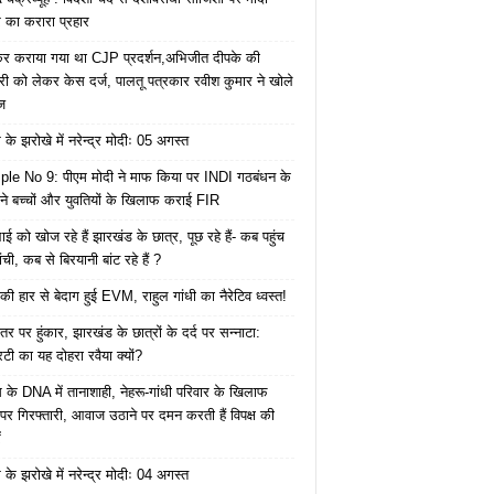
का करारा प्रहार
ेकर कराया गया था CJP प्रदर्शन,अभिजीत दीपके की
ारी को लेकर केस दर्ज, पालतू पत्रकार रवीश कुमार ने खोले
ज
के झरोखे में नरेन्द्र मोदीः 05 अगस्त
le No 9: पीएम मोदी ने माफ किया पर INDI गठबंधन के
 ने बच्चों और युवतियों के खिलाफ कराई FIR
ाई को खोज रहे हैं झारखंड के छात्र, पूछ रहे हैं- कब पहुंच
रांची, कब से बिरयानी बांट रहे हैं ?
की हार से बेदाग हुई EVM, राहुल गांधी का नैरेटिव ध्वस्त!
तर पर हुंकार, झारखंड के छात्रों के दर्द पर सन्नाटा:
िटी का यह दोहरा रवैया क्यों?
ेस के DNA में तानाशाही, नेहरू-गांधी परिवार के खिलाफ
पर गिरफ्तारी, आवाज उठाने पर दमन करती हैं विपक्ष की
ं
के झरोखे में नरेन्द्र मोदीः 04 अगस्त