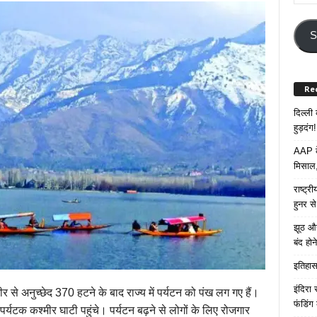
Your
Email
Addre
S
Re
दिल्ली
हुड़दंग!
AAP के
मिसाल,
राष्ट्
हुनर स
झूठ और
बंद हो
इतिहास 
इंदिरा
ीर से अनुच्छेद 370 हटने के बाद राज्य में पर्यटन को पंख लग गए हैं।
फंडिंग
 पर्यटक कश्मीर घाटी पहुंचे। पर्यटन बढ़ने से लोगों के लिए रोजगार