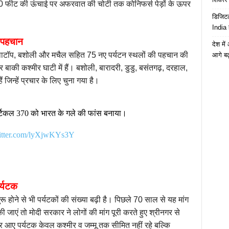
00 फीट की ऊंचाई पर अफरवात की चोटी तक कोनिफर्स पेड़ों के ऊपर
डिजिटल
India 
ी पहचान
देश मे
ए नत्थाटॉप, बशोली और मचैल सहित 75 नए पर्यटन स्थलों की पहचान की
आगे बढ़
 और बाकी कश्मीर घाटी में हैं। बशोली, बारादरी, डुडु, बसंतगढ़, दरहाल,
ं जिन्हें प्रचार के लिए चुना गया है।
र्टिकल 370 को भारत के गले की फांस बनाया।
witter.com/lyXjwKYs3Y
पर्यटक
शुरू होने से भी पर्यटकों की संख्या बढ़ी है। पिछले 70 साल से यह मांग
ू की जाएं तो मोदी सरकार ने लोगों की मांग पूरी करते हुए श्रीनगर से
 आए पर्यटक केवल कश्मीर व जम्मू तक सीमित नहीं रहे बल्कि