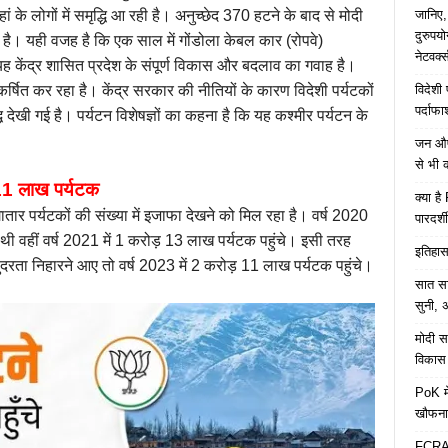
जानिए,
 के लोगों में समृद्धि आ रही है। अनुच्छेद 370 हटने के बाद से मोदी
दुरुपय
है। यही वजह है कि एक साल में गोंडोला केबल कार (रोपवे)
नेटवर्
ह केंद्र शासित प्रदेश के संपूर्ण विकास और बदलाव का गवाह है।
विदेशी
र्षित कर रहा है। केंद्र सरकार की नीतियों के कारण विदेशी पर्यटकों
पर्दाफ
धि देखी गई है। पर्यटन विशेषज्ञों का कहना है कि यह कश्मीर पर्यटन के
जन औषध
से भी 
़ 11 लाख पर्यटक
क्या ह
गातार पर्यटकों की संख्या में इजाफा देखने को मिल रहा है। वर्ष 2020
पारदर्शी
ी थी वहीं वर्ष 2021 में 1 करोड़ 13 लाख पर्यटक पहुंचे। इसी तरह
इतिहास 
दरता निहारने आए तो वर्ष 2023 में 2 करोड़ 11 लाख पर्यटक पहुंचे।
सात साल
सुनी, अ
मोदी सर
विकास 
PoK मे
खौफना
FCRA च