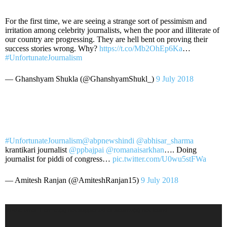
For the first time, we are seeing a strange sort of pessimism and
irritation among celebrity journalists, when the poor and illiterate of
our country are progressing. They are hell bent on proving their
success stories wrong. Why?
https://t.co/Mb2OhEp6Ka
…
#UnfortunateJournalism
— Ghanshyam Shukla (@GhanshyamShukl_)
9 July 2018
#UnfortunateJournalism
@abpnewshindi
@abhisar_sharma
krantikari journalist
@ppbajpai
@romanaisarkhan
…. Doing
journalist for piddi of congress…
pic.twitter.com/U0wu5stFWa
— Amitesh Ranjan (@AmiteshRanjan15)
9 July 2018
Video
Media error: Format(s) not supported or source(s) not found
Player