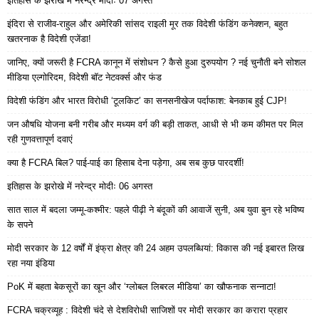
इतिहास के झरोखे में नरेन्द्र मोदीः 07 अगस्त
इंदिरा से राजीव-राहुल और अमेरिकी सांसद राइली मूर तक विदेशी फंडिंग कनेक्शन, बहुत
खतरनाक है विदेशी एजेंडा!
जानिए, क्यों जरूरी है FCRA कानून में संशोधन ? कैसे हुआ दुरुपयोग ? नई चुनौती बने सोशल
मीडिया एल्गोरिदम, विदेशी बॉट नेटवर्क्स और फंड
विदेशी फंडिंग और भारत विरोधी ‘टूलकिट’ का सनसनीखेज पर्दाफाश: बेनकाब हुई CJP!
जन औषधि योजना बनी गरीब और मध्यम वर्ग की बड़ी ताकत, आधी से भी कम कीमत पर मिल
रही गुणवत्तापूर्ण दवाएं
क्या है FCRA बिल? पाई-पाई का हिसाब देना पड़ेगा, अब सब कुछ पारदर्शी!
इतिहास के झरोखे में नरेन्द्र मोदीः 06 अगस्त
सात साल में बदला जम्मू-कश्मीर: पहले पीढ़ी ने बंदूकों की आवाजें सुनी, अब युवा बुन रहे भविष्य
के सपने
मोदी सरकार के 12 वर्षों में इंफ्रा क्षेत्र की 24 अहम उपलब्धियां: विकास की नई इबारत लिख
रहा नया इंडिया
PoK में बहता बेकसूरों का खून और ‘ग्लोबल लिबरल मीडिया’ का खौफनाक सन्नाटा!
FCRA चक्रव्यूह : विदेशी चंदे से देशविरोधी साजिशों पर मोदी सरकार का करारा प्रहार