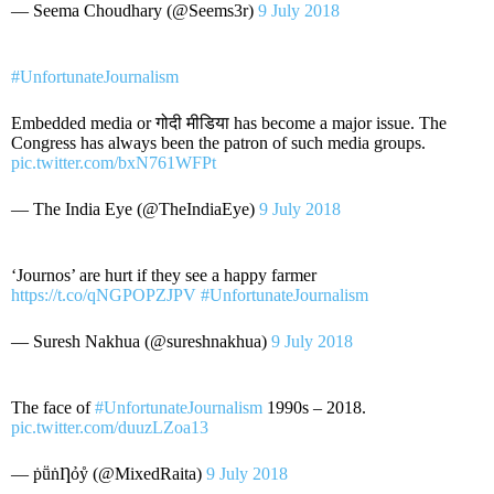
— Seema Choudhary (@Seems3r)
9 July 2018
#UnfortunateJournalism
Embedded media or गोदी मीडिया has become a major issue. The
Congress has always been the patron of such media groups.
pic.twitter.com/bxN761WFPt
— The India Eye (@TheIndiaEye)
9 July 2018
‘Journos’ are hurt if they see a happy farmer
https://t.co/qNGPOPZJPV
#UnfortunateJournalism
— Suresh Nakhua (@sureshnakhua)
9 July 2018
The face of
#UnfortunateJournalism
1990s – 2018.
pic.twitter.com/duuzLZoa13
— ṗṻṅȠỏẙ (@MixedRaita)
9 July 2018