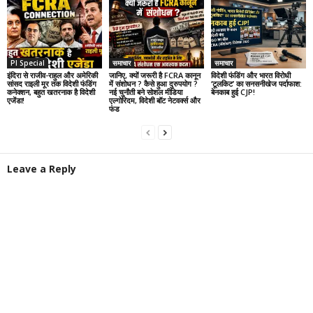
PI Special
समाचार
समाचार
इंदिरा से राजीव-राहुल और अमेरिकी
जानिए, क्यों जरूरी है FCRA कानून
विदेशी फंडिंग और भारत विरोधी
सांसद राइली मूर तक विदेशी फंडिंग
में संशोधन ? कैसे हुआ दुरुपयोग ?
‘टूलकिट’ का सनसनीखेज पर्दाफाश:
कनेक्शन, बहुत खतरनाक है विदेशी
नई चुनौती बने सोशल मीडिया
बेनकाब हुई CJP!
एजेंडा!
एल्गोरिदम, विदेशी बॉट नेटवर्क्स और
फंड
Leave a Reply