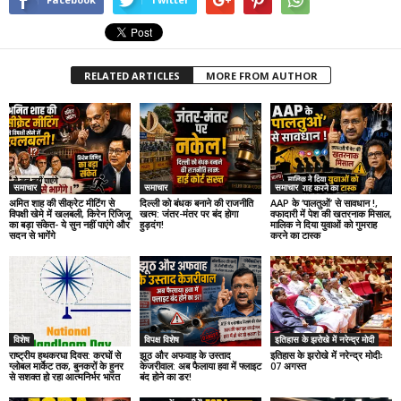
RELATED ARTICLES
MORE FROM AUTHOR
समाचार
समाचार
समाचार
अमित शाह की सीक्रेट मीटिंग से
दिल्ली को बंधक बनाने की राजनीति
AAP के ‘पालतुओं’ से सावधान !,
विपक्षी खेमे में खलबली, किरेन रिजिजू
खत्म: जंतर-मंतर पर बंद होगा
वफादारी में पेश की खतरनाक मिसाल,
का बड़ा संकेत- ये सुन नहीं पाएंगे और
हुड़दंग!
मालिक ने दिया युवाओं को गुमराह
सदन से भागेंगे
करने का टास्क
विशेष
विपक्ष विशेष
इतिहास के झरोखे में नरेन्द्र मोदी
राष्ट्रीय हथकरघा दिवस: करघों से
झूठ और अफवाह के उस्ताद
इतिहास के झरोखे में नरेन्द्र मोदीः
ग्लोबल मार्केट तक, बुनकरों के हुनर
केजरीवाल: अब फैलाया हवा में फ्लाइट
07 अगस्त
से सशक्त हो रहा आत्मनिर्भर भारत
बंद होने का डर!