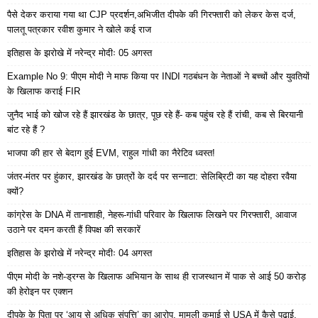
पैसे देकर कराया गया था CJP प्रदर्शन,अभिजीत दीपके की गिरफ्तारी को लेकर केस दर्ज,
पालतू पत्रकार रवीश कुमार ने खोले कई राज
इतिहास के झरोखे में नरेन्द्र मोदीः 05 अगस्त
Example No 9: पीएम मोदी ने माफ किया पर INDI गठबंधन के नेताओं ने बच्चों और युवतियों
के खिलाफ कराई FIR
जुनैद भाई को खोज रहे हैं झारखंड के छात्र, पूछ रहे हैं- कब पहुंच रहे हैं रांची, कब से बिरयानी
बांट रहे हैं ?
भाजपा की हार से बेदाग हुई EVM, राहुल गांधी का नैरेटिव ध्वस्त!
जंतर-मंतर पर हुंकार, झारखंड के छात्रों के दर्द पर सन्नाटा: सेलिब्रिटी का यह दोहरा रवैया
क्यों?
कांग्रेस के DNA में तानाशाही, नेहरू-गांधी परिवार के खिलाफ लिखने पर गिरफ्तारी, आवाज
उठाने पर दमन करती हैं विपक्ष की सरकारें
इतिहास के झरोखे में नरेन्द्र मोदीः 04 अगस्त
पीएम मोदी के नशे-ड्रग्स के खिलाफ अभियान के साथ ही राजस्थान में पाक से आई 50 करोड़
की हेरोइन पर एक्शन
दीपके के पिता पर ‘आय से अधिक संपत्ति’ का आरोप, मामूली कमाई से USA में कैसे पढ़ाई,