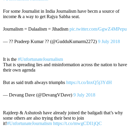
For some Journalist in India Journalism have becm a source of
income & a way to get Rajya Sabha seat.
Journalism = Dalaalism = Jihadism
pic.twitter.com/GgwZ4MPepu
— ?? Pradeep Kumar ?? (@GudduKumarm2272)
9 July 2018
It is the
#UnfortunateJournalism
That is spreading lies and misinformation across the nation to have
their own agenda
But as said truth always triumphs
https://t.co/InxQ5j3YdH
— Devang Dave (@DevangVDave)
9 July 2018
Rajdeep & Ashutosh have already joined the bailgadi that’s why
some others are also trying their best to join
it!
#UnfortunateJournalism
https://t.co/mwgCDI1jQC